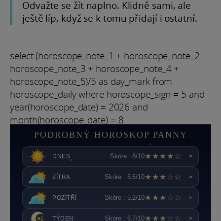
Odvažte se žít naplno. Klidně sami, ale
ještě líp, když se k tomu přidají i ostatní.
select (horoscope_note_1 + horoscope_note_2 +
horoscope_note_3 + horoscope_note_4 +
horoscope_note_5)/5 as day_mark from
horoscope_daily where horoscope_sign = 5 and
year(horoscope_date) = 2026 and
month(horoscope_date) = 8
PODROBNÝ HOROSKOP PANNY
★★★★☆
Skóre : 8/10
DNES
>
★★★☆☆
Skóre : 5.6/10
ZÍTRA
>
★★★☆☆
Skóre : 5.2/10
POZÍTŘÍ
>
★★★☆☆
Skóre : 6.7/10
TÝDEN
>