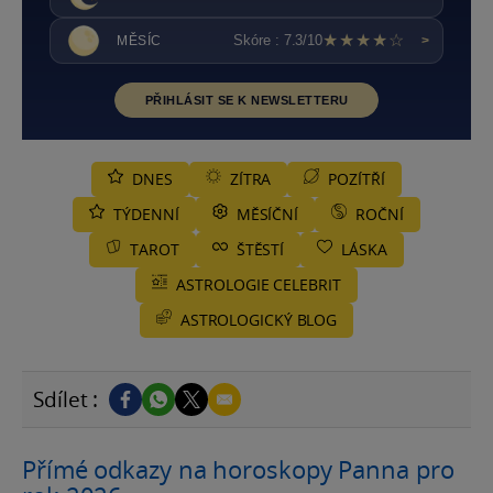
★★★★☆
Skóre : 7.3/10
MĚSÍC
>
PŘIHLÁSIT SE K NEWSLETTERU
DNES
ZÍTRA
POZÍTŘÍ
TÝDENNÍ
MĚSÍČNÍ
ROČNÍ
TAROT
ŠTĚSTÍ
LÁSKA
ASTROLOGIE CELEBRIT
ASTROLOGICKÝ BLOG
Sdílet :
Přímé odkazy na horoskopy Panna pro