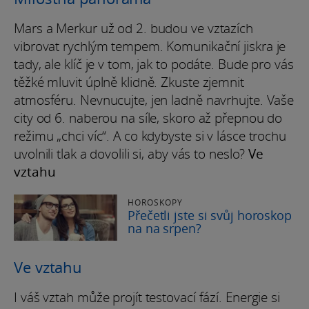
Mars a Merkur už od 2. budou ve vztazích
vibrovat rychlým tempem. Komunikační jiskra je
tady, ale klíč je v tom, jak to podáte. Bude pro vás
těžké mluvit úplně klidně. Zkuste zjemnit
atmosféru. Nevnucujte, jen ladně navrhujte. Vaše
city od 6. naberou na síle, skoro až přepnou do
režimu „chci víc“. A co kdybyste si v lásce trochu
uvolnili tlak a dovolili si, aby vás to neslo?
Ve
vztahu
HOROSKOPY
Přečetli jste si svůj horoskop
na na srpen?
Ve vztahu
I váš vztah může projít testovací fází. Energie si