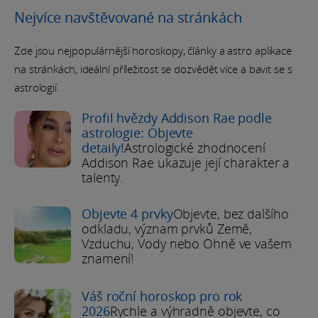
Nejvíce navštěvované na stránkách
Zde jsou nejpopulárnější horoskopy, články a astro aplikace
na stránkách, ideální příležitost se dozvědět více a bavit se s
astrologií.
Profil hvězdy Addison Rae podle
astrologie: Objevte
detaily!
Astrologické zhodnocení
Addison Rae ukazuje její charakter a
talenty.
Objevte 4 prvky
Objevte, bez dalšího
odkladu, význam prvků Země,
Vzduchu, Vody nebo Ohně ve vašem
znamení!
Váš roční horoskop pro rok
2026
Rychle a výhradně objevte, co