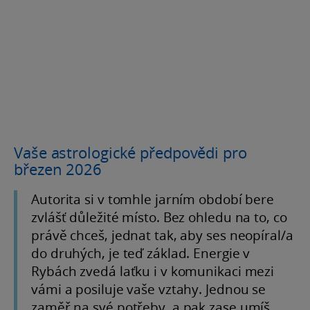
Vaše astrologické předpovědi pro
březen 2026
Autorita si v tomhle jarním období bere
zvlášť důležité místo. Bez ohledu na to, co
právě chceš, jednat tak, aby ses neopíral/a
do druhých, je teď základ. Energie v
Rybách zvedá laťku i v komunikaci mezi
vámi a posiluje vaše vztahy. Jednou se
zaměř na své potřeby, a pak zase umíš