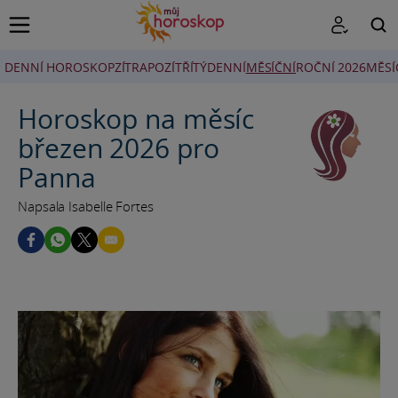
DENNÍ HOROSKOP
ZÍTRA
POZÍTŘÍ
TÝDENNÍ
MĚSÍČNÍ
ROČNÍ 2026
MĚSÍ
HLEDAT
Horoskop na měsíc
březen 2026 pro
Panna
Napsala Isabelle Fortes