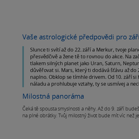
Vaše astrologické předpovědi pro zář
Slunce ti svítí až do 22. září a Merkur, tvoje pl
přesvědčivě a žene tě to rovnou do akce. Na za
tlakem silných planet jako Uran, Saturn, Neptun 
důvěřovat si. Mars, který ti dodává šťávu až do
naplno. Obklop se tímhle drivem. Od 10. září si
náladu a prohlubuje vztahy, ty se usmívej a nech
Milostná panoráma
Čeká tě spousta smyslnosti a něhy. Až do 9. září bude
na plné obrátky. Tvůj milostný život bude mít víc než j