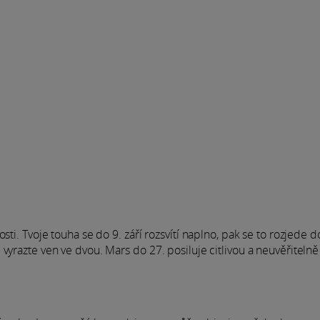
sti. Tvoje touha se do 9. září rozsvítí naplno, pak se to rozjede d
vyrazte ven ve dvou. Mars do 27. posiluje citlivou a neuvěřitelně