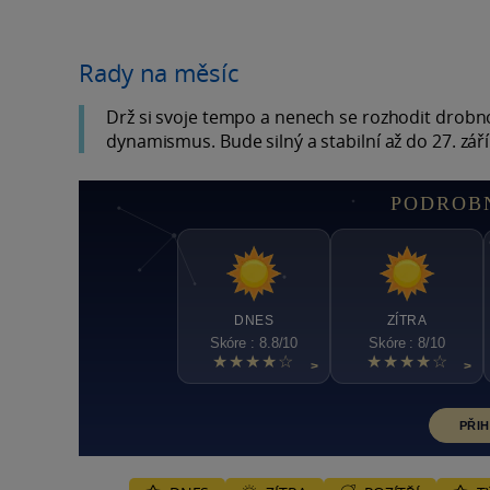
Rady na měsíc
Drž si svoje tempo a nenech se rozhodit drobnos
dynamismus. Bude silný a stabilní až do 27. září
PODROB
DNES
ZÍTRA
Skóre : 8.8/10
Skóre : 8/10
★★★★☆
★★★★☆
>
>
PŘIH