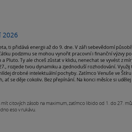
í 2026
aneta, ti přidává energii až do 9. dne. V záři sebevědomí působí
čátku podzimu se mohou vynořit pracovní i finanční výzvy p
a Pluto. Ty ale chceš zůstat v klidu, nenechat se vyvést z mír
 27., rozjede tvou dynamiku a zjednoduší rozhodování. Využij 
 hlídej drobné intelektuální pochyby. Zatímco Venuše ve Štír
, ať se děje cokoliv. Bez přepínání. Na konci měsíce si udělej
š mít citových zásob na maximum, zatímco libido od 1. do 27. mů
edno eso v rukávu.