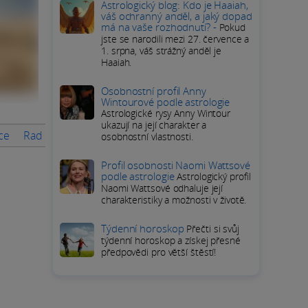
Astrologický blog: Kdo je Haaiah,
váš ochranný anděl, a jaký dopad
má na vaše rozhodnutí? -
Pokud
jste se narodili mezi 27. července a
1. srpna, váš strážný anděl je
Haaiah.
Osobnostní profil Anny
Wintourové podle astrologie
Astrologické rysy Anny Wintour
ukazují na její charakter a
nce
Rady na měsíc
PODROBNÝ HOROSKOP Panny
Přímé o
osobnostní vlastnosti.
Profil osobnosti Naomi Wattsové
podle astrologie
Astrologický profil
Naomi Wattsové odhaluje její
charakteristiky a možnosti v životě.
Týdenní horoskop
Přečti si svůj
týdenní horoskop a získej přesné
předpovědi pro větší štěstí!