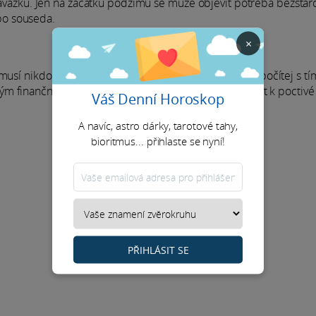
o závazku. Jen na začátku podzimu se může objevit potřeba bezstar
bo souseda.
×
sí nikdo dělat starosti. Klidná hlava, jisté kroky. Jen počítej s tí
 finančním přilepšením, zatímco Pluto tě bude tlačit k poctivé 
Váš Denní Horoskop
A navíc, astro dárky, tarotové tahy,
bioritmus... přihlaste se nyní!
PŘIHLÁSIT SE