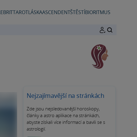
EBRIT
TAROT
LÁSKA
ASCENDENT
ŠTĚSTÍ
BIORITMUS
HLEDAT
Nejzajímavější na stránkách
Zde jsou nejsledovanější horoskopy,
články a astro aplikace na stránkách,
abyste získali více informací a bavili se s
astrologií.