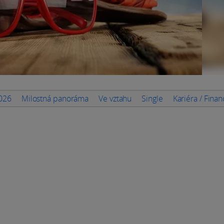
2026
Milostná panoráma
Ve vztahu
Single
Kariéra / Fina