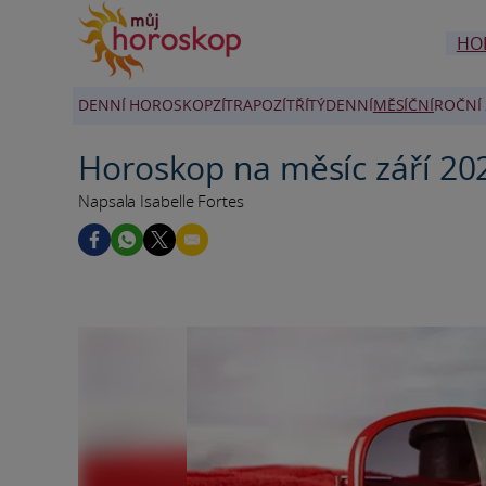
HO
DENNÍ HOROSKOP
ZÍTRA
POZÍTŘÍ
TÝDENNÍ
MĚSÍČNÍ
ROČNÍ 
Horoskop na měsíc září 20
Napsala Isabelle Fortes