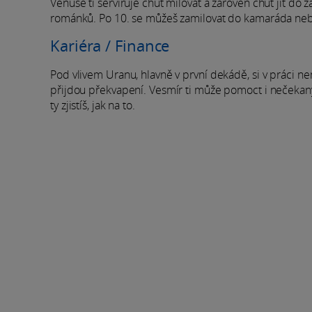
Venuše ti servíruje chuť milovat a zároveň chuť jít d
románků. Po 10. se můžeš zamilovat do kamaráda ne
Kariéra / Finance
Pod vlivem Uranu, hlavně v první dekádě, si v práci nemu
přijdou překvapení. Vesmír ti může pomoct i nečekaným
ty zjistíš, jak na to.