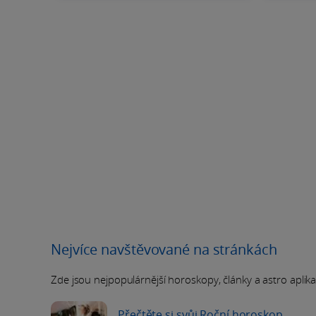
Nejvíce navštěvované na stránkách
Zde jsou nejpopulárnější horoskopy, články a astro aplikace
Přečtěte si svůj Roční horoskop