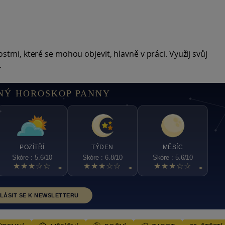
tmi, které se mohou objevit, hlavně v práci. Využij svůj
.
NÝ HOROSKOP PANNY
POZÍTŘÍ
TÝDEN
MĚSÍC
Skóre : 5.6/10
Skóre : 6.8/10
Skóre : 5.6/10
★★★☆☆
★★★☆☆
★★★☆☆
>
>
>
LÁSIT SE K NEWSLETTERU