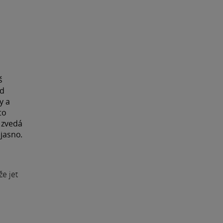
š
od
y a
to
u zvedá
 jasno.
že jet