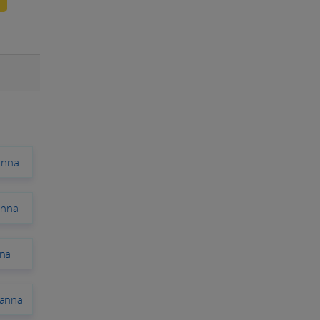
anna
anna
nna
Panna