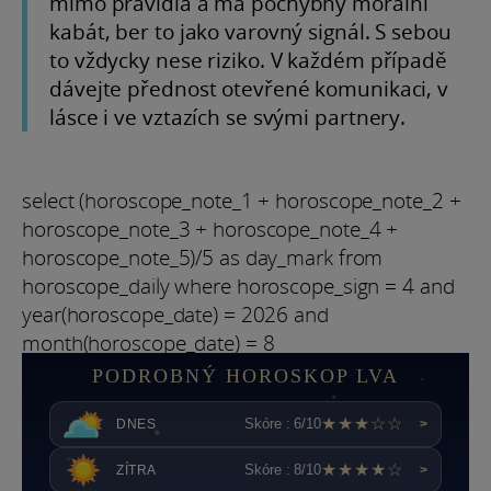
mimo pravidla a má pochybný morální
kabát, ber to jako varovný signál. S sebou
to vždycky nese riziko. V každém případě
dávejte přednost otevřené komunikaci, v
lásce i ve vztazích se svými partnery.
select (horoscope_note_1 + horoscope_note_2 +
horoscope_note_3 + horoscope_note_4 +
horoscope_note_5)/5 as day_mark from
horoscope_daily where horoscope_sign = 4 and
year(horoscope_date) = 2026 and
month(horoscope_date) = 8
PODROBNÝ HOROSKOP LVA
★★★☆☆
Skóre : 6/10
DNES
>
★★★★☆
Skóre : 8/10
ZÍTRA
>