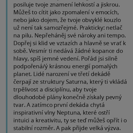
posiluje tvoje znamení lehkostí a jiskrou.
Můžeš to cítit jako zpomalení v emocích,
nebo jako dojem, že tvoje obvyklé kouzlo
už není tak samozřejmé. Prakticky: netlač
na pilu. Nepřeháněj své nároky ani tempo.
Dopřej si klid ve vztazích a hlavně se vrať k
sobě. Vesmír ti nedává žádné kopance do
hlavy, spíš jemné vedení. Pořád jsi silně
podpořená/ý krásnou energií pomalých
planet. Lidé narození ve třetí dekádě
čerpají ze struktury Saturna, který ti vkládá
trpělivost a disciplínu, aby tvoje
dlouhodobé plány konečně získaly pevný
tvar. A zatímco první dekáda chytá
inspirativní vlny Neptuna, které ostří
intuici a kreativitu, ty se teď můžeš opřít i o
stabilní rozměr. A pak přijde velká výzva.