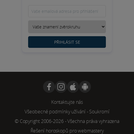
PŘIHLÁSIT SE
Kontaktujte nás
Všeobecné podmínky užívání
-
Soukromí
© Copyright 2006-2026 - Všechna práva vyhrazena
Řešení horoskopů pro webmastery