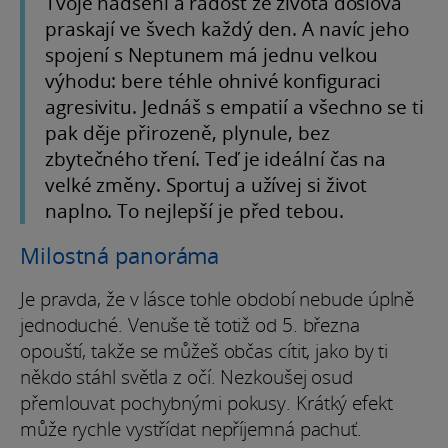
Tvoje nadšení a radost ze života doslova
praskají ve švech každý den. A navíc jeho
spojení s Neptunem má jednu velkou
výhodu: bere téhle ohnivé konfiguraci
agresivitu. Jednáš s empatií a všechno se ti
pak děje přirozeně, plynule, bez
zbytečného tření. Teď je ideální čas na
velké změny. Sportuj a užívej si život
naplno. To nejlepší je před tebou.
Milostná panoráma
Je pravda, že v lásce tohle období nebude úplně
jednoduché. Venuše tě totiž od 5. března
opouští, takže se můžeš občas cítit, jako by ti
někdo stáhl světla z očí. Nezkoušej osud
přemlouvat pochybnými pokusy. Krátký efekt
může rychle vystřídat nepříjemná pachuť.