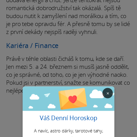
dodává energii a chuť. Jenže tentokrát nejsou
romantická dobrodružství tak okázalá. Spíš tě
budou nutit k zamyšlení nad morálkou a tím, co
je pro tebe opravdu fér. A přesně tomu by se lidé
z první dekády nejspíš raději vyhnuli.
Kariéra / Finance
Právě v téhle oblasti čicháš k tomu, kde se daří.
Jen mezi 5. a 24. březnem si musíš jasně oddělit,
co je správné, od toho, co je jen výhodné naoko.
Pokud jsi v partnerství, snažte se komunikovat co
nejlépe.
×
Váš Denní Horoskop
A navíc, astro dárky, tarotové tahy,