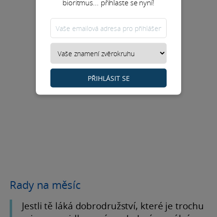
bioritmus... přihlaste se nyní!
PŘIHLÁSIT SE
Rady na měsíc
Jestli tě láká dobrodružství, které je trochu