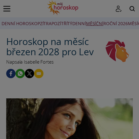
DENNÍ HOROSKOP
ZÍTRA
POZÍTŘÍ
TÝDENNÍ
MĚSÍČNÍ
ROČNÍ 2026
MĚSÍ
HLEDAT
Horoskop na měsíc
březen 2028 pro Lev
Napsala Isabelle Fortes