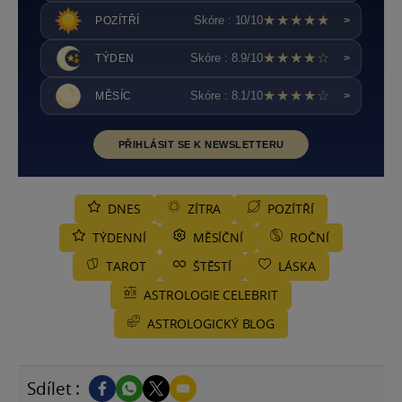
★★★★★
Skóre : 10/10
POZÍTŘÍ
>
★★★★☆
Skóre : 8.9/10
TÝDEN
>
★★★★☆
Skóre : 8.1/10
MĚSÍC
>
PŘIHLÁSIT SE K NEWSLETTERU
DNES
ZÍTRA
POZÍTŘÍ
TÝDENNÍ
MĚSÍČNÍ
ROČNÍ
TAROT
ŠTĚSTÍ
LÁSKA
ASTROLOGIE CELEBRIT
ASTROLOGICKÝ BLOG
Sdílet :