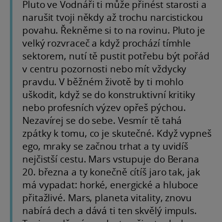
Pluto ve Vodnáři ti může přinést starosti a
narušit tvoji někdy až trochu narcistickou
povahu. Řekněme si to na rovinu. Pluto je
velký rozvraceč a když prochází tímhle
sektorem, nutí tě pustit potřebu být pořád
v centru pozornosti nebo mít vždycky
pravdu. V běžném životě by ti mohlo
uškodit, když se do konstruktivní kritiky
nebo profesních výzev opřeš pýchou.
Nezavírej se do sebe. Vesmír tě tahá
zpátky k tomu, co je skutečné. Když vypneš
ego, mraky se začnou trhat a ty uvidíš
nejčistší cestu. Mars vstupuje do Berana
20. března a ty konečně cítíš jaro tak, jak
má vypadat: horké, energické a hluboce
přitažlivé. Mars, planeta vitality, znovu
nabírá dech a dává ti ten skvělý impuls.