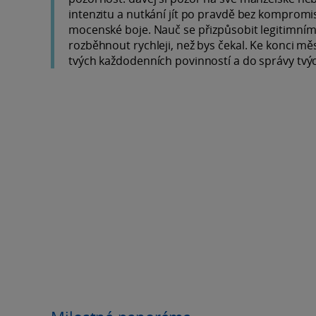
intenzitu a nutkání jít po pravdě bez komprom
mocenské boje. Nauč se přizpůsobit legitimním
rozběhnout rychleji, než bys čekal. Ke konci mě
tvých každodenních povinností a do správy tvých