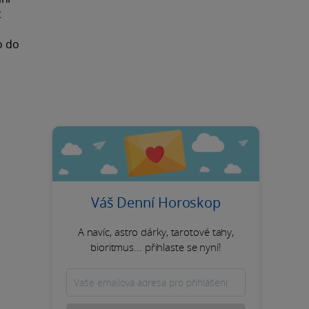
t
o do
Váš Denní Horoskop
A navíc, astro dárky, tarotové tahy,
bioritmus... přihlaste se nyní!