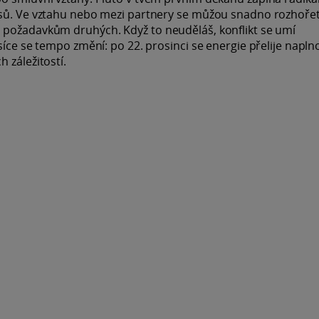
isů. Ve vztahu nebo mezi partnery se můžou snadno rozhoře
 požadavkům druhých. Když to neuděláš, konflikt se umí
síce se tempo změní: po 22. prosinci se energie přelije napln
 záležitostí.