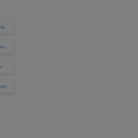
Lev
Lev
v
 Lev