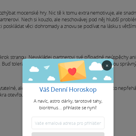
rozhýbat mocenské hry. Nic tě k tomu extra nemotivuje, ale snad
rtnerovi. Nech si kouzlo, ale neschovávej pod něj hlubší problé
i poskládat věci dohromady a znovu se podívat na lásku s větším
t krok stranou. Nevykládej partnerovi své případné neúspěchy ani
í. Buď tolerantní a trpělivý. Věci se rychle uklidní a najdou správn
×
ytatelné, ale překvapení míří správným směrem. Když to nepřehá
Váš Denní Horoskop
skra otevřou dveře do spousty srdcí.
A navíc, astro dárky, tarotové tahy,
bioritmus... přihlaste se nyní!