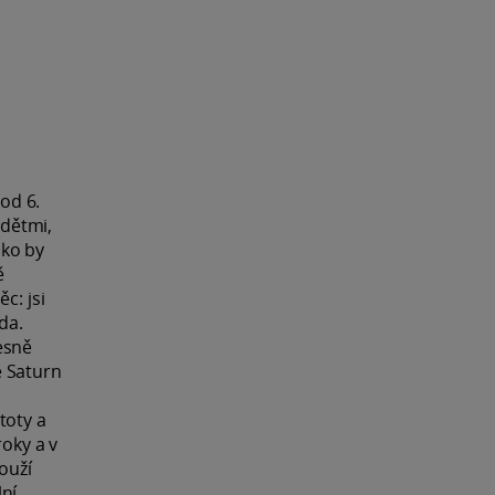
 od 6.
 dětmi,
ako by
ě
c: jsi
da.
esně
e Saturn
stoty a
roky a v
ouží
lní