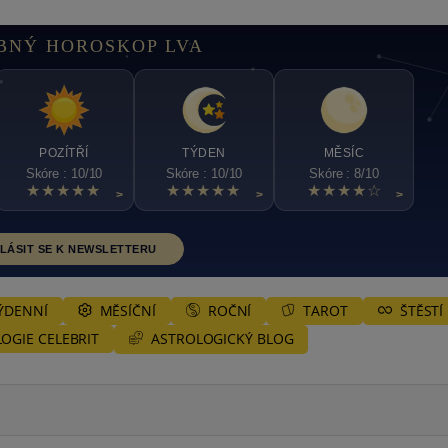
BNÝ HOROSKOP LVA
POZÍTŘÍ
TÝDEN
MĚSÍC
Skóre : 10/10
Skóre : 10/10
Skóre : 8/10
★★★★★
★★★★★
★★★★☆
>
>
>
LÁSIT SE K NEWSLETTERU
ÝDENNÍ
MĚSÍČNÍ
ROČNÍ
TAROT
ŠTĚSTÍ
ASTROLOGICKÝ BLOG
OGIE CELEBRIT