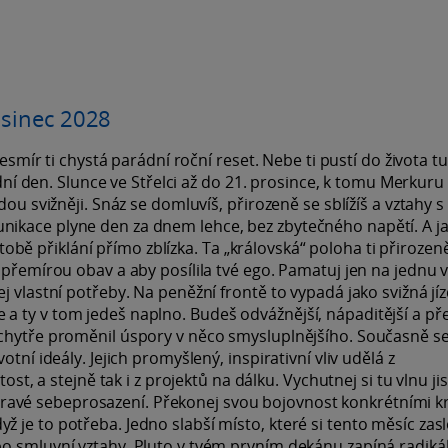
osinec 2028
vesmír ti chystá parádní roční reset. Nebe ti pustí do života tu
ední den. Slunce ve Střelci až do 21. prosince, k tomu Merkuru
dou svižněji. Snáz se domluvíš, přirozeně se sblížíš a vztahy s
ikace plyne den za dnem lehce, bez zbytečného napětí. A j
k tobě přiklání přímo zblízka. Ta „královská“ poloha ti přirozen
přemírou obav a aby posílila tvé ego. Pamatuj jen na jednu vě
j vlastní potřeby. Na peněžní frontě to vypadá jako svižná jíz
a ty v tom jedeš naplno. Budeš odvážnější, nápaditější a př
 chytře proměnil úspory v něco smysluplnějšího. Současně s
tní ideály. Jejich promyšlený, inspirativní vliv udělá z
ost, a stejně tak i z projektů na dálku. Vychutnej si tu vlnu ji
a zdravé sebeprosazení. Překonej svou bojovnost konkrétními k
je to potřeba. Jedno slabší místo, které si tento měsíc zasl
o smluvní vztahy. Pluto v tvém prvním dekánu zapíná radiká