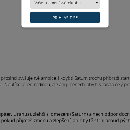
PŘIHLÁSIT SE
prosinci zvyšuje tvé ambice, i když ti Saturn trochu přibrzdí start.
. Neutíkej před rodinou, ale ani ji nenech, aby ti sebrala celý pr
Jupiter, Uranus), zlehči si omezení (Saturn) a nech odpor dozn
 pokud přijmeš změnu a zlepšení, aniž by tě strhl proud pýc