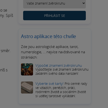
no se
my. Spíš
PŘIHLÁSIT SE
Astro aplikace této chvíle
Zde jsou astrologické aplikace, tarot,
ý směr.
numerologie, ... nejvíce navštěvované na
stránkách:
Výpočet znamení zvěrokruhu
Vypočítejte své znamení zvěrokruhu
níš s
zadáním svého data narození
Vyberte své karty!
Pro cenné rady
ve vztazích, penězích, práci,
rodinném životě a sociálním životě
si udělej tarotové vykládání.