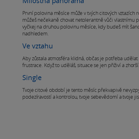
Milostná panoráma
První polovina měsíce může v tvých citových vztazích 
můžeš nečekaně chovat netolerantně vůči vlastnímu pa
vyčkej na druhou polovinu měsíce, kdy budeš mít šanc
nadhledem.
Ve vztahu
Aby zůstala atmosféra klidná, občas je potřeba uděla
frustrace. Když to uděláš, situace se jen přiživí a zhorš
Single
Tvoje citové období je tento měsíc překvapivě nevyzp
podezíravostí a kontrolou, tvoje sebevědomí a tvoje ji