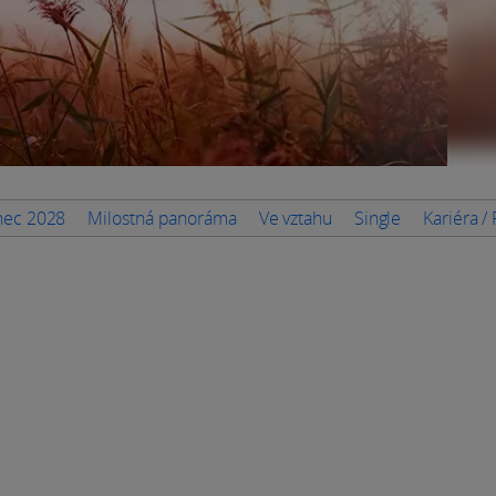
inec 2028
Milostná panoráma
Ve vztahu
Single
Kariéra /