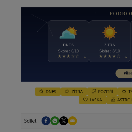
PODRO
DNES
ZÍTRA
Skóre : 6/10
Skóre : 8/10
★★★☆☆
★★★★☆
>
>
PŘIH
DNES
ZÍTRA
POZÍTŘÍ
T
LÁSKA
ASTROL
Sdílet :