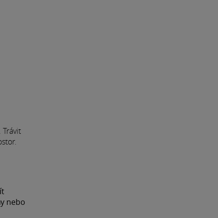
 Trávit
ostor.
ít
hy nebo