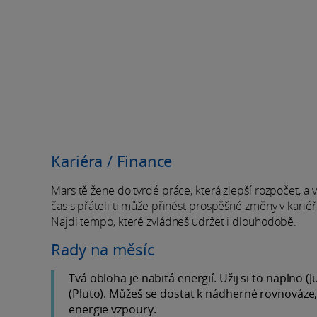
Kariéra / Finance
Mars tě žene do tvrdé práce, která zlepší rozpočet, a v 
čas s přáteli ti může přinést prospěšné změny v kariéře
Najdi tempo, které zvládneš udržet i dlouhodobě.
Rady na měsíc
Tvá obloha je nabitá energií. Užij si to naplno (
(Pluto). Můžeš se dostat k nádherné rovnováze,
energie vzpoury.