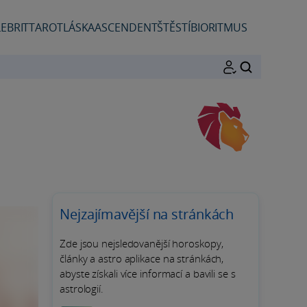
EBRIT
TAROT
LÁSKA
ASCENDENT
ŠTĚSTÍ
BIORITMUS
HLEDAT
Nejzajímavější na stránkách
Zde jsou nejsledovanější horoskopy,
články a astro aplikace na stránkách,
abyste získali více informací a bavili se s
astrologií.