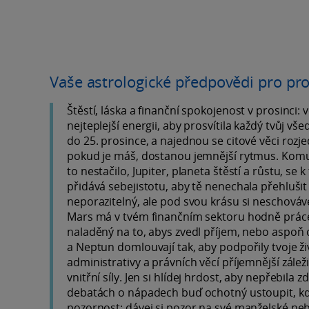
Vaše astrologické předpovědi pro pr
Štěstí, láska a finanční spokojenost v prosinci: 
nejteplejší energii, aby prosvítila každý tvůj vš
do 25. prosince, a najednou se citové věci rozje
pokud je máš, dostanou jemnější rytmus. Komun
to nestačilo, Jupiter, planeta štěstí a růstu, se 
přidává sebejistotu, aby tě nenechala přehlušit 
neporazitelný, ale pod svou krásu si neschováve
Mars má v tvém finančním sektoru hodně práce 
naladěný na to, abys zvedl příjem, nebo aspoň
a Neptun domlouvají tak, aby podpořily tvoje živo
administrativy a právních věcí příjemnější záležit
vnitřní síly. Jen si hlídej hrdost, aby nepřebil
debatách o nápadech buď ochotný ustoupit, když 
pozornost: dávej si pozor na své manželské neb