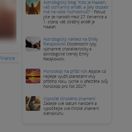
Astrologický blog: Kdo je Haaiah,
váš ochranný anděl, a jaký dopad
má na vaše rozhodnutí? -
Pokud
jste se narodili mezi 27. července a
1. srpna, váš strážný anděl je
Haaiah.
Astrologický náhled na Emily
Ratajkowski
Osobnostní rysy,
významné charakteristiky a
astrologické trendy Emily
 Finance
Rady na měsíc
PODROBNÝ HOROSKOP Lva
Přímé
Ratajkowski.
Horoskop na příští rok
Abyste co
nejlépe využili planetární vlivy
příštího roku, rychle si přečtěte svůj
horoskop pro rok 2027!
Výpočet čínského znamení
Zadejte své datum narození a
vypočítejte své čínské znamení
zvěrokruhu