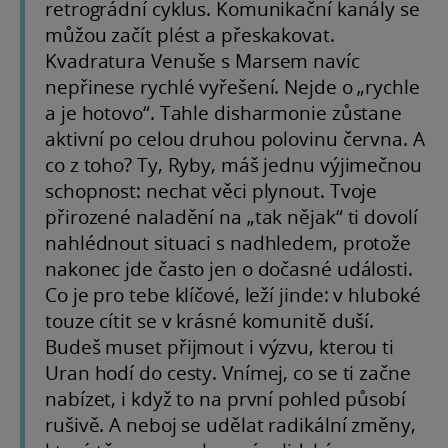
retrográdní cyklus. Komunikační kanály se
můžou začít plést a přeskakovat.
Kvadratura Venuše s Marsem navíc
nepřinese rychlé vyřešení. Nejde o „rychle
a je hotovo“. Tahle disharmonie zůstane
aktivní po celou druhou polovinu června. A
co z toho? Ty, Ryby, máš jednu výjimečnou
schopnost: nechat věci plynout. Tvoje
přirozené naladění na „tak nějak“ ti dovolí
nahlédnout situaci s nadhledem, protože
nakonec jde často jen o dočasné události.
Co je pro tebe klíčové, leží jinde: v hluboké
touze cítit se v krásné komunitě duší.
Budeš muset přijmout i výzvu, kterou ti
Uran hodí do cesty. Vnímej, co se ti začne
nabízet, i když to na první pohled působí
rušivě. A neboj se udělat radikální změny,