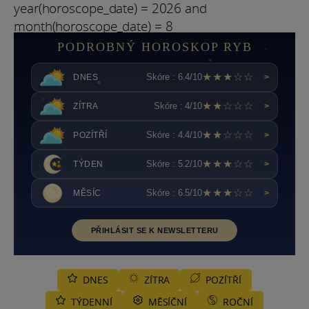
year(horoscope_date) = 2026 and
month(horoscope_date) = 8
PODROBNÝ HOROSKOP RYB
★★★☆☆
Skóre : 6.4/10
DNES
>
★★☆☆☆
Skóre : 4/10
ZÍTRA
>
★★☆☆☆
Skóre : 4.4/10
POZÍTŘÍ
>
★★★☆☆
Skóre : 5.2/10
TÝDEN
>
★★★☆☆
Skóre : 6.5/10
MĚSÍC
>
PŘIHLÁSIT SE K NEWSLETTERU
DNES
ZÍTRA
POZÍTŘÍ
TÝDENNÍ
MĚSÍČNÍ
ROČNÍ