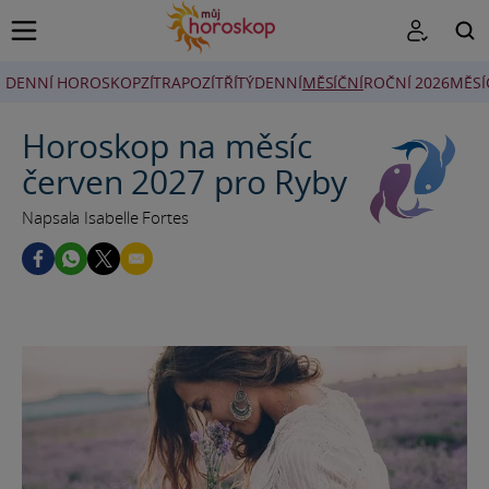
DENNÍ HOROSKOP
ZÍTRA
POZÍTŘÍ
TÝDENNÍ
MĚSÍČNÍ
ROČNÍ 2026
MĚSÍ
HLEDAT
Horoskop na měsíc
červen 2027 pro Ryby
Napsala Isabelle Fortes