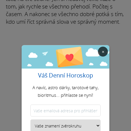
tom, jak rychle se všechno přehodí. Počítej s
časem. A nakonec se všechno dobré potká s tím,
kdo umí říct správná slova ve správný moment.
×
Váš Denní Horoskop
A navíc, astro dárky, tarotové tahy,
bioritmus... přihlaste se nyní!