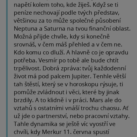
napětí kolem toho, kde žiješ. Když se ti
peníze nechovají podle tvých představ,
většinou za to může společné působení
Neptuna a Saturna na tvou finanční oblast.
Možná přijde chvíle, kdy si konečně
srovnáš, v čem máš přehled a v čem ne.
Kdo komu co dluží. A hlavně co je opravdu
potřeba. Vesmír po tobě ale bude chtít
trpělivost. Dobrá zpráva: tvůj každodenní
život má pod palcem Jupiter. Tenhle větší
tah štěstí, který se v horoskopu rýsuje, ti
pomůže zvládnout i věci, které by jinak
brzdily. A to klidně i v práci. Mars ale do
vztahů s ostatními vnáší trochu chaosu. Ať
už jde o partnerství, nebo pracovní vztahy.
Tahle dynamika se ještě víc vyostří ve
chvíli, kdy Merkur 11. června spustí