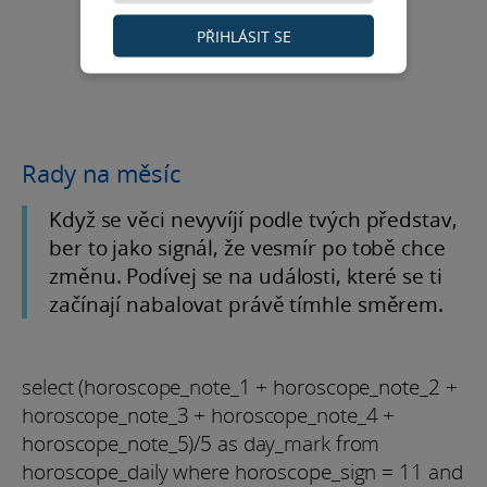
PŘIHLÁSIT SE
Rady na měsíc
Když se věci nevyvíjí podle tvých představ,
ber to jako signál, že vesmír po tobě chce
změnu. Podívej se na události, které se ti
začínají nabalovat právě tímhle směrem.
select (horoscope_note_1 + horoscope_note_2 +
horoscope_note_3 + horoscope_note_4 +
horoscope_note_5)/5 as day_mark from
horoscope_daily where horoscope_sign = 11 and