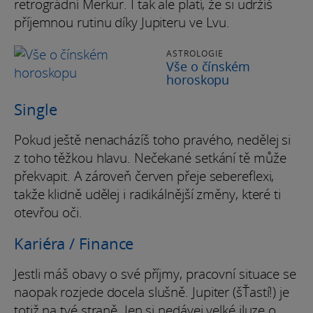
retrográdní Merkur. I tak ale platí, že si udržíš
příjemnou rutinu díky Jupiteru ve Lvu.
ASTROLOGIE
Vše o čínském
horoskopu
Single
Pokud ještě nenacházíš toho pravého, nedělej si
z toho těžkou hlavu. Nečekané setkání tě může
překvapit. A zároveň červen přeje sebereflexi,
takže klidně udělej i radikálnější změny, které ti
otevřou oči.
Kariéra / Finance
Jestli máš obavy o své příjmy, pracovní situace se
naopak rozjede docela slušně. Jupiter (šŤastí!) je
totiž na tvé straně. Jen si nedávej velké iluze o