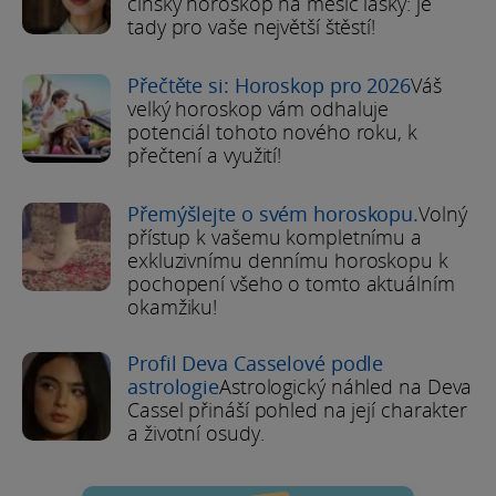
čínský horoskop na měsíc lásky: je
tady pro vaše největší štěstí!
Přečtěte si: Horoskop pro 2026
Váš
velký horoskop vám odhaluje
potenciál tohoto nového roku, k
přečtení a využití!
Přemýšlejte o svém horoskopu.
Volný
přístup k vašemu kompletnímu a
exkluzivnímu dennímu horoskopu k
pochopení všeho o tomto aktuálním
okamžiku!
Profil Deva Casselové podle
astrologie
Astrologický náhled na Deva
Cassel přináší pohled na její charakter
a životní osudy.