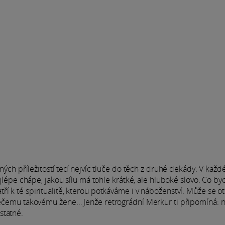
cených příležitostí teď nejvíc tluče do těch z druhé dekády. V kaž
nejlépe chápe, jakou sílu má tohle krátké, ale hluboké slovo. Co b
í k té spiritualitě, kterou potkáváme i v náboženství. Může se ote
k něčemu takovému žene… Jenže retrográdní Merkur ti připomíná: 
statné.