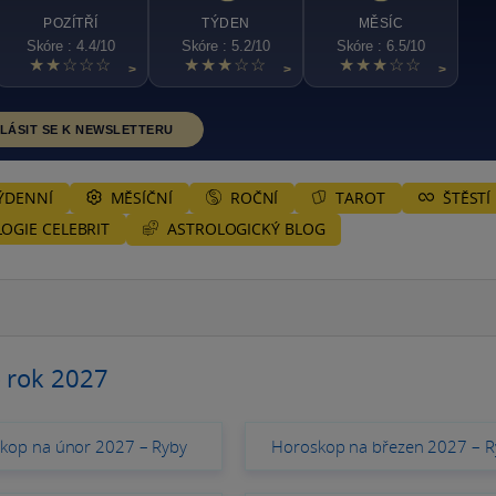
POZÍTŘÍ
TÝDEN
MĚSÍC
Skóre : 4.4/10
Skóre : 5.2/10
Skóre : 6.5/10
★★☆☆☆
★★★☆☆
★★★☆☆
>
>
>
LÁSIT SE K NEWSLETTERU
ÝDENNÍ
MĚSÍČNÍ
ROČNÍ
TAROT
ŠTĚSTÍ
ASTROLOGICKÝ BLOG
OGIE CELEBRIT
 rok 2027
kop na únor 2027 – Ryby
Horoskop na březen 2027 – R