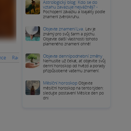
Astrologický blog: Kdo se do
vztahu zavazuje nejvážněji? -
Pochopení závazku a loajality podle
znamení zvěrokruhu.
Objevte znamení Lva.
Lev je
známý pro svůj šarm a pýchu.
Objevte další vlastnosti tohoto
plameného znamení ohně!
Objevte dennípodnební změny
ance
Rady na měsíc
PODROBNÝ HOROSKOP Ryb
Přímé od
Nemusíte už čekat, ať objevíte svůj
denní horoskop od hvězd a porady
přizpůsobené vašemu znamení.
Měsíční horoskop
Objevte
měsíční horoskop na tento týden:
sledujte postavení Měsíce den po
dni