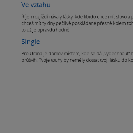
Ve vztahu
Říjen rozjíždí návaly lásky, kde libido chce mít slovo a
chceš mít ty dny pečlivě poskládané přesně kolem toh
to už je opravdu hodně.
Single
Pro Urana je domov místem, kde se dá „vydechnout“ b
průšvih. Tvoje touhy by neměly dostat tvoji lásku do 