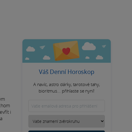
Váš Denní Horoskop
A navíc, astro dárky, tarotové tahy,
bioritmus... přihlaste se nyní!
dém
ychom
vřít i
na