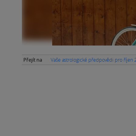
Přejít na
Vaše astrologické předpovědi pro říjen