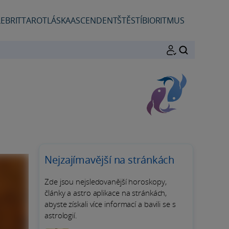
EBRIT
TAROT
LÁSKA
ASCENDENT
ŠTĚSTÍ
BIORITMUS
HLEDAT
Nejzajímavější na stránkách
Zde jsou nejsledovanější horoskopy,
články a astro aplikace na stránkách,
abyste získali více informací a bavili se s
astrologií.