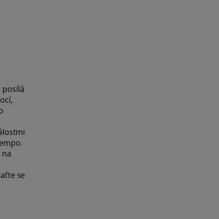
 posílá
ocí,
o
álostmi
 tempo.
p na
raťte se