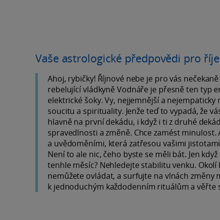
Vaše astrologické předpovědi pro říj
Ahoj, rybičky! Říjnové nebe je pro vás nečekaně
rebelující vládkyně Vodnáře je přesně ten typ e
elektrické šoky. Vy, nejjemnější a nejempaticky
soucitu a spirituality. Jenže teď to vypadá, že 
hlavně na první dekádu, i když i ti z druhé dekády
spravedlnosti a změně. Chce zamést minulost.
a uvědoměními, která zatřesou vašimi jistotami
Není to ale nic, čeho byste se měli bát. Jen kd
tenhle měsíc? Nehledejte stabilitu venku. Okolí 
nemůžete ovládat, a surfujte na vlnách změny mís
k jednoduchým každodenním rituálům a věřte sv