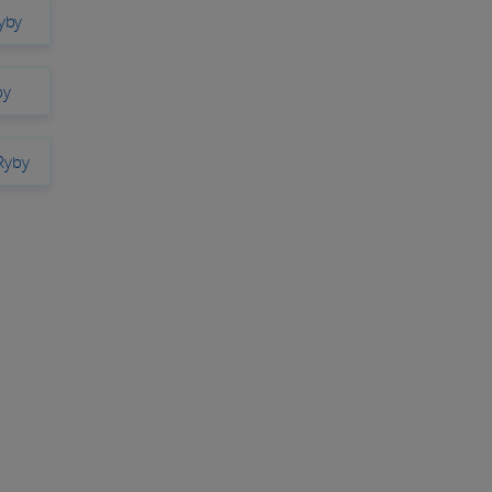
yby
by
Ryby