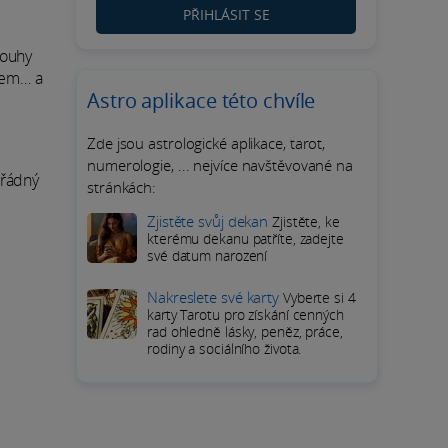
PŘIHLÁSIT SE
touhy
onem… a
Astro aplikace této chvíle
Zde jsou astrologické aplikace, tarot,
numerologie, ... nejvíce navštěvované na
ořádný
stránkách:
Zjistěte svůj dekan
Zjistěte, ke
kterému dekanu patříte, zadejte
své datum narození
Nakreslete své karty
Vyberte si 4
karty Tarotu pro získání cenných
rad ohledně lásky, peněz, práce,
rodiny a sociálního života.