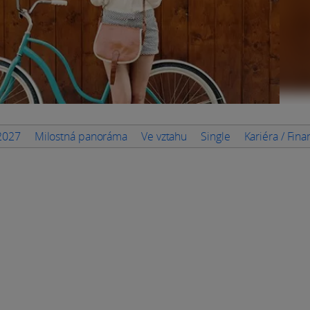
 2027
Milostná panoráma
Ve vztahu
Single
Kariéra / Fin