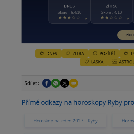
DNES
ZÍTRA
Skóre : 6.4/10
Skóre : 4/10
★★★☆☆
★★☆☆☆
>
>
PŘIH
DNES
ZÍTRA
POZÍTŘÍ
T
LÁSKA
ASTROL
Sdílet :
Přímé odkazy na horoskopy Ryby pro
Horoskop na leden 2027 – Ryby
Horos