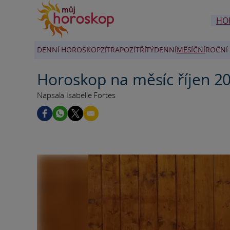
HO
DENNÍ HOROSKOP
ZÍTRA
POZÍTŘÍ
TÝDENNÍ
MĚSÍČNÍ
ROČNÍ 
Horoskop na měsíc říjen 2
Napsala Isabelle Fortes