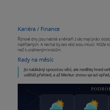
Kariéra / Finance
Říjnové dny jsou nabité a někteří z vás mají práci doslo
nadřízených. A nechal by ses vést svou intuicí. Může t
než k unáhleným krokům.
Rady na měsíc
Jsi nalákáný spoustou věcí, ale nedělej hned ve
uděláš přehled, a až Merkur znovu vyrazí vpřed
PODRO