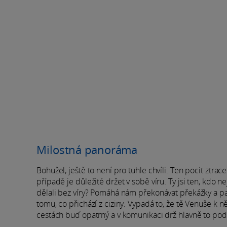
Milostná panoráma
Bohužel, ještě to není pro tuhle chvíli. Ten pocit ztra
případě je důležité držet v sobě víru. Ty jsi ten, kdo 
dělali bez víry? Pomáhá nám překonávat překážky a patř
tomu, co přichází z ciziny. Vypadá to, že tě Venuše 
cestách buď opatrný a v komunikaci drž hlavně to pod