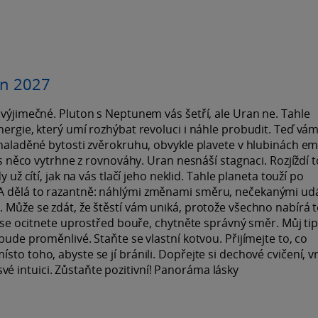
en 2027
 výjimečné. Pluton s Neptunem vás šetří, ale Uran ne. Tahle
nergie, který umí rozhýbat revoluci i náhle probudit. Teď vám
 naladěné bytosti zvěrokruhu, obvykle plavete v hlubinách em
vás něco vytrhne z rovnováhy. Uran nesnáší stagnaci. Rozjíždí t
 už cítí, jak na vás tlačí jeho neklid. Tahle planeta touží po
 A dělá to razantně: náhlými změnami směru, nečekanými ud
. Může se zdát, že štěstí vám uniká, protože všechno nabírá
yž se ocitnete uprostřed bouře, chytněte správný směr. Můj ti
bude proměnlivé. Staňte se vlastní kotvou. Přijímejte to, co
to toho, abyste se jí bránili. Dopřejte si dechové cvičení, v
é intuici. Zůstaňte pozitivní! Panoráma lásky