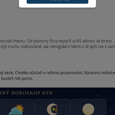
va nad hlavou. Od poloviny října nejspíš ucítíš aktivitu ze strany
o být trochu rozbouřené, ale retrográdní Merkur tě spíš zve k zam
lký skok. Chvilku zůstaň v režimu pozorování. Na konci měsíce
, budeš mít jasno.
BNÝ HOROSKOP RYB