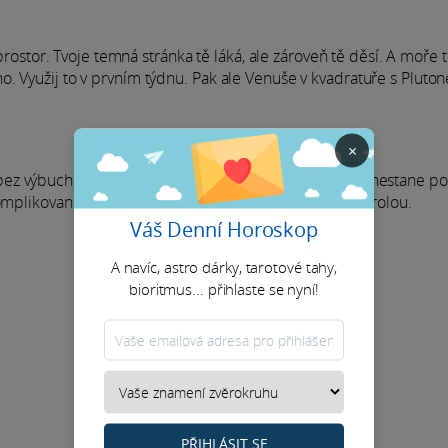
 prostor. Tvoje temná stránka tě láká, ale zároveň tě děsí. A moře 
o. Využij to v prvním týdnu. Pak ale Venuše v kvadratuře s Plut
×
ez výbuchu. Tak si dej pozor, ať se z touhy po změně nestane p
komplikované situace. A hlavně by měly zůstat pod kontrolou.
Váš Denní Horoskop
A navíc, astro dárky, tarotové tahy,
bioritmus... přihlaste se nyní!
PŘIHLÁSIT SE