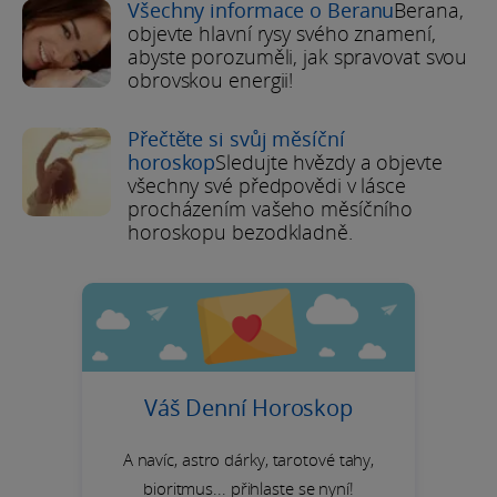
Všechny informace o Beranu
Berana,
objevte hlavní rysy svého znamení,
abyste porozuměli, jak spravovat svou
obrovskou energii!
Přečtěte si svůj měsíční
horoskop
Sledujte hvězdy a objevte
všechny své předpovědi v lásce
procházením vašeho měsíčního
horoskopu bezodkladně.
Váš Denní Horoskop
A navíc, astro dárky, tarotové tahy,
bioritmus... přihlaste se nyní!