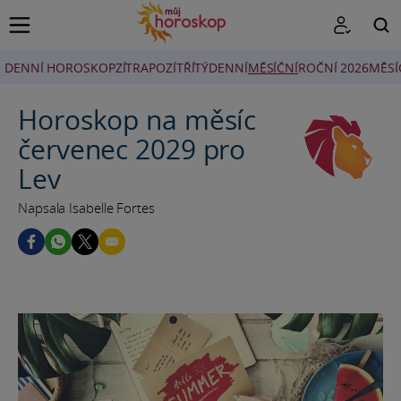
DENNÍ HOROSKOP
ZÍTRA
POZÍTŘÍ
TÝDENNÍ
MĚSÍČNÍ
ROČNÍ 2026
MĚSÍ
HLEDAT
Horoskop na měsíc
červenec 2029 pro
Lev
Napsala Isabelle Fortes