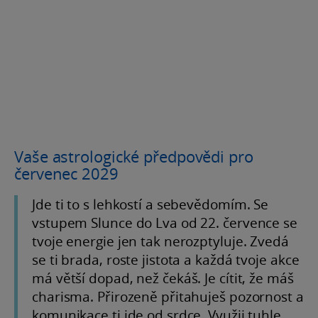
Vaše astrologické předpovědi pro
červenec 2029
Jde ti to s lehkostí a sebevědomím. Se
vstupem Slunce do Lva od 22. července se
tvoje energie jen tak nerozptyluje. Zvedá
se ti brada, roste jistota a každá tvoje akce
má větší dopad, než čekáš. Je cítit, že máš
charisma. Přirozeně přitahuješ pozornost a
komunikace ti jde od srdce. Využij tuhle