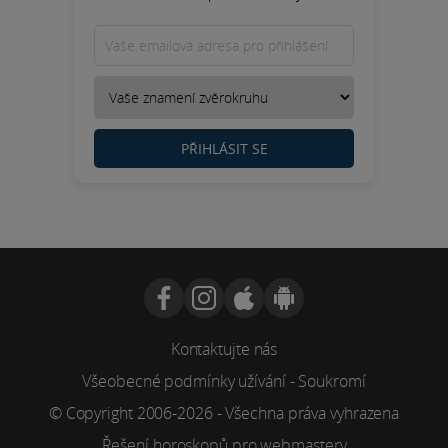
PŘIHLÁSIT SE
Kontaktujte nás
Všeobecné podmínky užívání
-
Soukromí
© Copyright 2006-2026 - Všechna práva vyhrazena
Řešení horoskopů pro webmastery