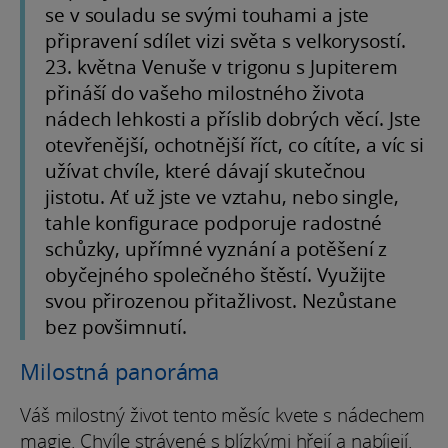
se v souladu se svými touhami a jste
připravení sdílet vizi světa s velkorysostí.
23. května Venuše v trigonu s Jupiterem
přináší do vašeho milostného života
nádech lehkosti a příslib dobrých věcí. Jste
otevřenější, ochotnější říct, co cítíte, a víc si
užívat chvíle, které dávají skutečnou
jistotu. Ať už jste ve vztahu, nebo single,
tahle konfigurace podporuje radostné
schůzky, upřímné vyznání a potěšení z
obyčejného společného štěstí. Využijte
svou přirozenou přitažlivost. Nezůstane
bez povšimnutí.
Milostná panoráma
Váš milostný život tento měsíc kvete s nádechem
magie. Chvíle strávené s blízkými hřejí a nabíjejí.