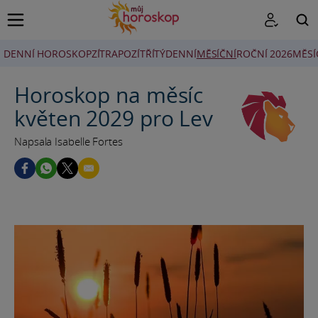
DENNÍ HOROSKOP
ZÍTRA
POZÍTŘÍ
TÝDENNÍ
MĚSÍČNÍ
ROČNÍ 2026
MĚSÍ
HLEDAT
Horoskop na měsíc
květen 2029 pro Lev
Napsala Isabelle Fortes