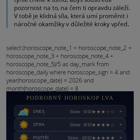
pozornost na to, na čem ti opravdu záleží.
V tobě je klidná síla, která umí proměnit i
náročné okamžiky v důležité kroky vpřed.
select (horoscope_note_1 + horoscope_note_2 +
horoscope_note_3 + horoscope_note_4 +
horoscope_note_5)/5 as day_mark from
horoscope_daily where horoscope_sign = 4 and
year(horoscope_date) = 2026 and
month(horoscope_date) = 8
PODROBNÝ HOROSKOP LVA
★★★☆☆
Skóre : 6/10
DNES
>
★★★★☆
Skóre : 8/10
ZÍTRA
>
★★★★★
Skóre : 10/10
POZÍTŘÍ
>