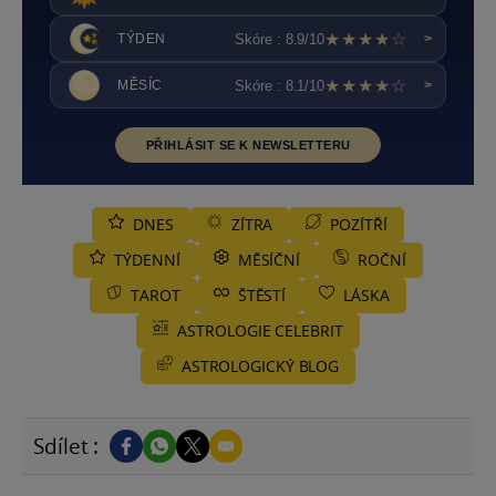
★★★★☆
Skóre : 8.9/10
TÝDEN
>
★★★★☆
Skóre : 8.1/10
MĚSÍC
>
PŘIHLÁSIT SE K NEWSLETTERU
DNES
ZÍTRA
POZÍTŘÍ
TÝDENNÍ
MĚSÍČNÍ
ROČNÍ
TAROT
ŠTĚSTÍ
LÁSKA
ASTROLOGIE CELEBRIT
ASTROLOGICKÝ BLOG
Sdílet :