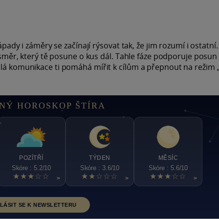
ápady i záměry se začínají rýsovat tak, že jim rozumí i ostatní.
ý směr, který tě posune o kus dál. Tahle fáze podporuje posun
ulá komunikace ti pomáhá mířit k cílům a přepnout na režim 
NÝ HOROSKOP ŠTÍRA
POZÍTŘÍ
TÝDEN
MĚSÍC
Skóre : 5.2/10
Skóre : 3.6/10
Skóre : 5.6/10
★★★☆☆
★★☆☆☆
★★★☆☆
>
>
>
LÁSIT SE K NEWSLETTERU