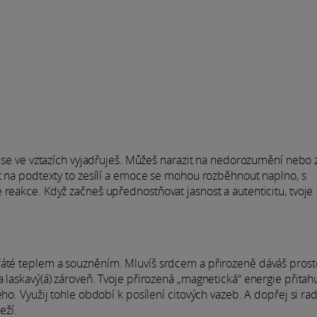
 se ve vztazích vyjadřuješ. Můžeš narazit na nedorozumění nebo zji
st na podtexty to zesílí a emoce se mohou rozběhnout naplno, s
 reakce. Když začneš upřednostňovat jasnost a autenticitu, tvoje
hřáté teplem a souzněním. Mluvíš srdcem a přirozeně dáváš pros
 laskavý(á) zároveň. Tvoje přirozená „magnetická“ energie přitah
ho. Využij tohle období k posílení citových vazeb. A dopřej si rad
eží.