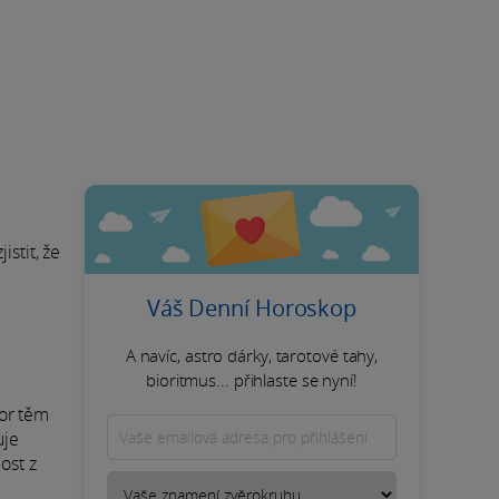
stit, že
Váš Denní Horoskop
A navíc, astro dárky, tarotové tahy,
bioritmus... přihlaste se nyní!
tor těm
uje
ost z