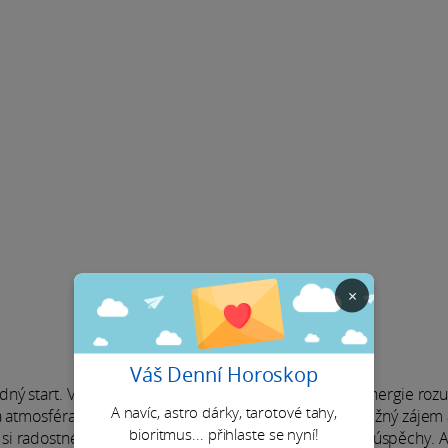
×
Váš Denní Horoskop
ný start. Všechno se rozjíždí hladce, jako by si vaše energie roz
A navíc, astro dárky, tarotové tahy,
 a atmosféra se hned zvedne. Malé kroky, milé slovo, něžný zájem
bioritmus... přihlaste se nyní!
i radostné chvíle a nezapomeňte slavit své společné úspěchy. A