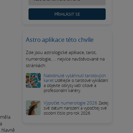
PŘIHLÁSIT SE
Astro aplikace této chvíle
Zde jsou astrologické aplikace, tarot,
numerologie, ... nejvíce navštěvované na
stránkách:
Nabídnuté vytáhnutí tarotových
karet
Udělejte si tarotové vykládání
a objevte obrysy vaší citové a
profesionální kariéry.
Výpočet numerologie 2026
Zadej
své datum narození a vypočítej své
osobní číslo pro rok 2026
uměla
 a
 hlavně