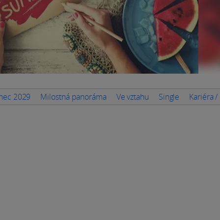
enec 2029
Milostná panoráma
Ve vztahu
Single
Kariéra /