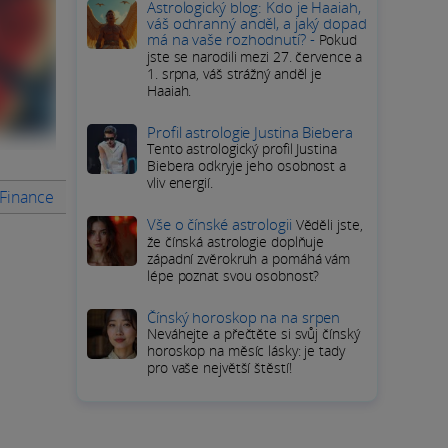
Astrologický blog: Kdo je Haaiah,
váš ochranný anděl, a jaký dopad
má na vaše rozhodnutí? -
Pokud
jste se narodili mezi 27. července a
1. srpna, váš strážný anděl je
Haaiah.
Profil astrologie Justina Biebera
Tento astrologický profil Justina
Biebera odkryje jeho osobnost a
vliv energií.
 Finance
Rady na měsíc
PODROBNÝ HOROSKOP Štíra
Pří
Vše o čínské astrologii
Věděli jste,
že čínská astrologie doplňuje
západní zvěrokruh a pomáhá vám
lépe poznat svou osobnost?
Čínský horoskop na na srpen
Neváhejte a přečtěte si svůj čínský
horoskop na měsíc lásky: je tady
pro vaše největší štěstí!