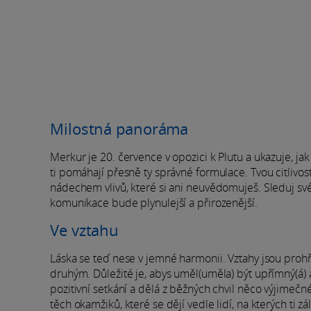
Milostná panoráma
Merkur je 20. července v opozici k Plutu a ukazuje, jak
ti pomáhají přesně ty správné formulace. Tvou citlivo
nádechem vlivů, které si ani neuvědomuješ. Sleduj své
komunikace bude plynulejší a přirozenější.
Ve vztahu
Láska se teď nese v jemné harmonii. Vztahy jsou pro
druhým. Důležité je, abys uměl(uměla) být upřímný(á) a
pozitivní setkání a dělá z běžných chvil něco výjimečné
těch okamžiků, které se dějí vedle lidí, na kterých ti zál