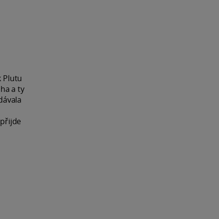
k Plutu
uha a ty
 dávala
i
 přijde