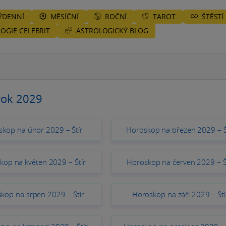
ÝDENNÍ
MĚSÍČNÍ
ROČNÍ
TAROT
ŠTĚSTÍ
ASTROLOGICKÝ BLOG
OGIE CELEBRIT
rok 2029
kop na únor 2029 – Štír
Horoskop na březen 2029 – Š
kop na květen 2029 – Štír
Horoskop na červen 2029 – Š
kop na srpen 2029 – Štír
Horoskop na září 2029 – Ští