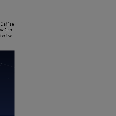
 Daří se
 vašich
„teď se