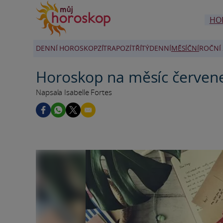
HO
DENNÍ HOROSKOP
ZÍTRA
POZÍTŘÍ
TÝDENNÍ
MĚSÍČNÍ
ROČNÍ 
Horoskop na měsíc červene
Napsala Isabelle Fortes