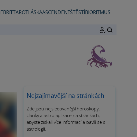
EBRIT
TAROT
LÁSKA
ASCENDENT
ŠTĚSTÍ
BIORITMUS
HLEDAT
Nejzajímavější na stránkách
Zde jsou nejsledovanější horoskopy,
články a astro aplikace na stránkách,
abyste získali více informací a bavili se s
astrologií.