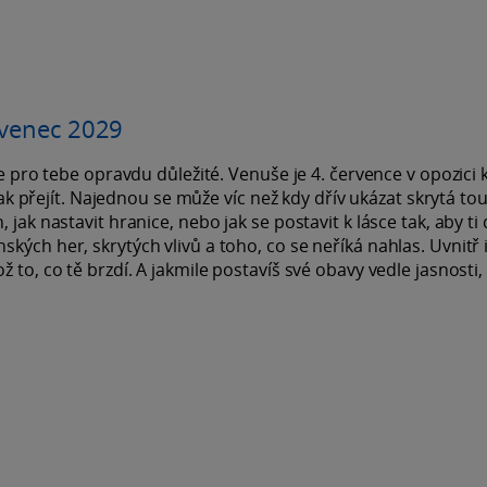
rvenec 2029
je pro tebe opravdu důležité. Venuše je 4. července v opozici 
 tak přejít. Najednou se může víc než kdy dřív ukázat skrytá to
jak nastavit hranice, nebo jak se postavit k lásce tak, aby ti
kých her, skrytých vlivů a toho, co se neříká nahlas. Uvnitř 
 to, co tě brzdí. A jakmile postavíš své obavy vedle jasnosti,