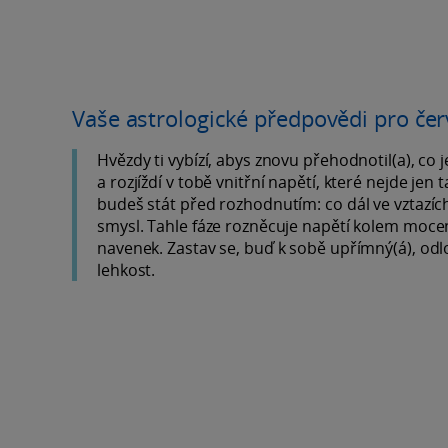
Vaše astrologické předpovědi pro če
Hvězdy ti vybízí, abys znovu přehodnotil(a), co 
a rozjíždí v tobě vnitřní napětí, které nejde jen
budeš stát před rozhodnutím: co dál ve vztazích, 
smysl. Tahle fáze rozněcuje napětí kolem mocens
navenek. Zastav se, buď k sobě upřímný(á), odlož
lehkost.