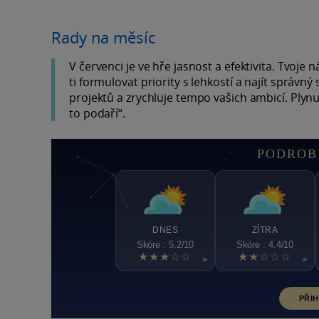
Rady na měsíc
V červenci je ve hře jasnost a efektivita. Tvoje n
ti formulovat priority s lehkostí a najít správn
projektů a zrychluje tempo vašich ambicí. Plyn
to podaří“.
PODROB
DNES
ZÍTRA
Skóre : 5.2/10
Skóre : 4.4/10
★★★☆☆
★★☆☆☆
>
>
PŘIH