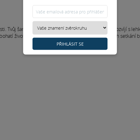
i. Tvůj šarm přitahuje lidi, kteří stojí za to. Vztahy se rozvíjí s leh
ohatí život a ukáže jinou perspektivu. Vstup do nových setkání b
PŘIHLÁSIT SE