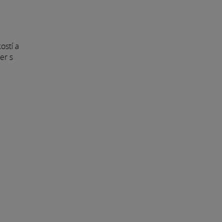
kostí a
er s