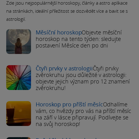
Zde jsou nejpopulárnější horoskopy, články a astro aplikace
na stránkách, ideální příležitost se dozvědět více a bavit se s
astrologií.
Měsíční horoskop
Objevte měsíční
horoskop na tento týden: sledujte
postavení Měsíce den po dni
Čtyři prvky v astrologii
Čtyři prvky
zvěrokruhu jsou důležité v astrologii:
objevte jejich význam pro 12 znamení
zvěrokruhu!
Horoskop pro příští měsíc
Odhalíme
vám, co hvězdy pro vás na příští měsíc
na září v lásce připravují. Podívejte se
na svůj horoskop!