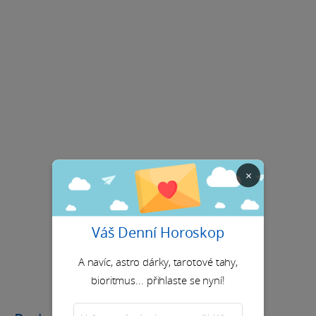
×
Váš Denní Horoskop
A navíc, astro dárky, tarotové tahy,
bioritmus... přihlaste se nyní!