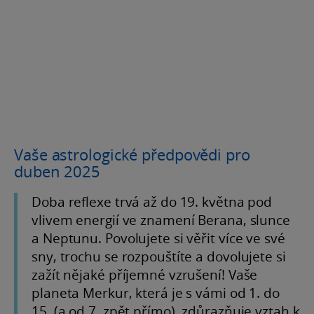
Vaše astrologické předpovědi pro
duben 2025
Doba reflexe trvá až do 19. května pod
vlivem energií ve znamení Berana, slunce
a Neptunu. Povolujete si věřit více ve své
sny, trochu se rozpouštíte a dovolujete si
zažít nějaké příjemné vzrušení! Vaše
planeta Merkur, která je s vámi od 1. do
15. (a od 7. zpět přímo), zdůrazňuje vztah k