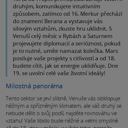
druhým, komunikujete intuitivním
způsobem, zatímco od 16. Merkur přechází
do znamení Berana a vystavuje vás
silovým vztahům, zkuste hru uklidnit. S
Venuší celý měsíc v Rybách a Saturnem
projevujete diplomacii a serióznost, pokud
je to nutné, umíte namazat kolečka. Mars
posiluje vaše projekty s citlivostí a od 18.
budete cítit, jak se energie uklidňuje. Dne
19. se uvolní celé vaše životní ideály!
Milostná panoráma
Tento sektor se jeví slibně, Venuše vás obklopuje
něžným a spřízněným klimatem, ale váš druhý se
nebude dělit o svůj podíl, najděte rovnováhu ve
vztahu! Vaše libido bude něžné a velmi smyslné
až do 18. dne v měsíci, využijte toho, protože