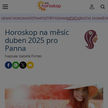
DENNÍ HOROSKOP
ZÍTRA
POZÍTŘÍ
TÝDENNÍ
MĚSÍČNÍ
ROČNÍ 2026
MĚSÍ
HLEDAT
Horoskop na měsíc
duben 2025 pro
Panna
Napsala Isabelle Fortes