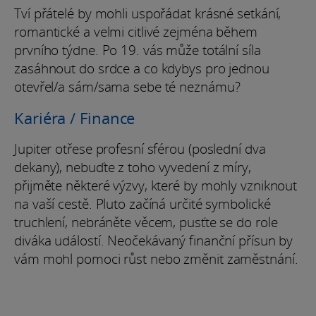
Tví přátelé by mohli uspořádat krásné setkání,
romantické a velmi citlivé zejména během
prvního týdne. Po 19. vás může totální síla
zasáhnout do srdce a co kdybys pro jednou
otevřel/a sám/sama sebe té neznámu?
Kariéra / Finance
Jupiter otřese profesní sférou (poslední dva
dekany), nebuďte z toho vyvedení z míry,
přijměte některé výzvy, které by mohly vzniknout
na vaší cestě. Pluto začíná určité symbolické
truchlení, nebráněte věcem, pusťte se do role
diváka událostí. Neočekávaný finanční přísun by
vám mohl pomoci růst nebo změnit zaměstnání.