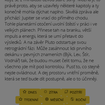
právě proto, aby se uzavřely některé kapitoly a ty
konečně mohla dýchat naplno. Skvělá zpráva ale
přichází: Jupiter se vrací do přímého chodu.
Tohle planetární otočení uvolní štěstí v práci i ve
velkých plánech. Přinese tah na branku, větší
impuls a energii, která se umí přetavit do
výsledků. A na závěr Pluto odstartuje svou
retrográdní fázi. Může zasáhnout lidi prvního
dekánu v pevných znameních (Býk, Lev, Štír,
Vodnář) tak, že budou muset čelit tomu, že ne
všechno jde mít pod kontrolou. Pusť to, co stejně
nejde ovládnout. A dej prostoru vnitřní proměně,
která se teď bude dít postupně, ale o to účinněji.
DNES
ZÍTRA
POZÍTŘÍ
TÝDENNÍ
MĚSÍČNÍ
ROČNÍ