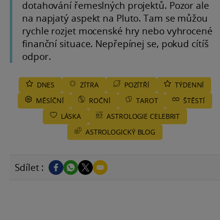
dotahování řemeslných projektů. Pozor ale
na napjatý aspekt na Pluto. Tam se můžou
rychle rozjet mocenské hry nebo vyhrocené
finanční situace. Nepřepínej se, pokud cítíš
odpor.
DNES
ZÍTRA
POZÍTŘÍ
TÝDENNÍ
MĚSÍČNÍ
ROČNÍ
TAROT
ŠTĚSTÍ
LÁSKA
ASTROLOGIE CELEBRIT
ASTROLOGICKÝ BLOG
Sdílet :