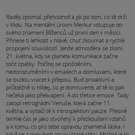
Raději zpomal, přehodnoť a jdi po tom, co tě drží
v klidu. Na mentální úrovni Merkur vstupuje do
svého znamení Blíženců už první den v měsíci.
Přinese ti lehkost v hlavě, chuť zkoumat a rychlé
propojení souvislostí. Jenže atmosféra se zlomí
21. května, kdy se planeta komunikace začne
točit zpátky. Počítej se zpožděními,
nedorozuměními v emailech a domluvami, které
se budou vracet k přepisu. Buď proaktivní a
průběžně si hlídej, co je domluvené, ať tě to pak
nečeká jako překvapení. A do třetice emoce. Tady
zatopí retrográdní Venuše, která začne 11.
května, a vytlačí tě k introspektivní pauze. Přesně
tenhle čas je jako stvořený k přezkoušení vztahů
a k tomu, co pro tebe opravdu znamená láska. I
když se z minulosti ozvou staré stíny. Možná je to