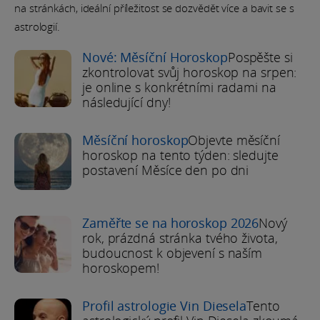
na stránkách, ideální příležitost se dozvědět více a bavit se s
astrologií.
Nové: Měsíční Horoskop
Pospěšte si
zkontrolovat svůj horoskop na srpen:
je online s konkrétními radami na
následující dny!
Měsíční horoskop
Objevte měsíční
horoskop na tento týden: sledujte
postavení Měsíce den po dni
Zaměřte se na horoskop 2026
Nový
rok, prázdná stránka tvého života,
budoucnost k objevení s naším
horoskopem!
Profil astrologie Vin Diesela
Tento