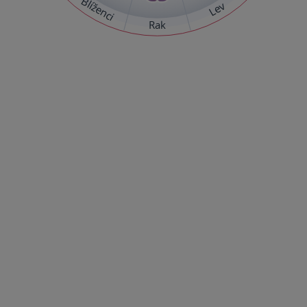
Blíženci
Lev
Rak