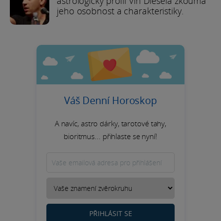
astrologický profil Vin Diesela zkoumá
jeho osobnost a charakteristiky.
Váš Denní Horoskop
A navíc, astro dárky, tarotové tahy,
bioritmus... přihlaste se nyní!
PŘIHLÁSIT SE