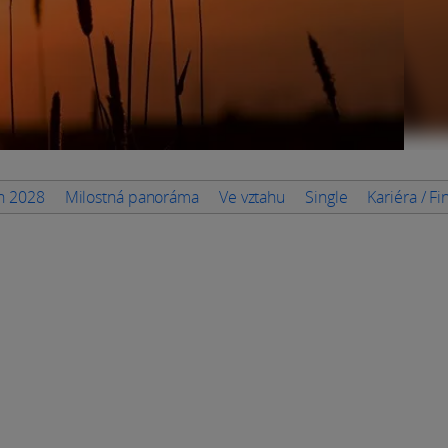
en 2028
Milostná panoráma
Ve vztahu
Single
Kariéra / F