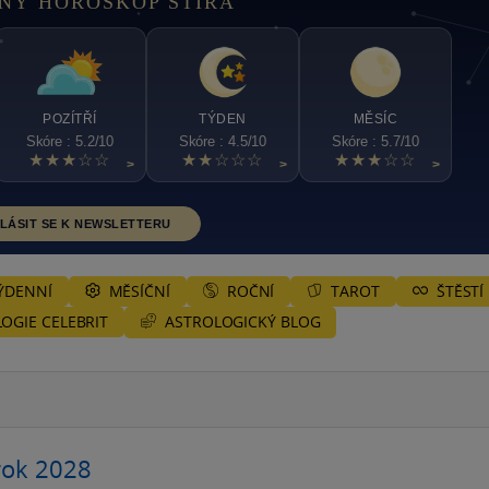
NÝ HOROSKOP ŠTÍRA
POZÍTŘÍ
TÝDEN
MĚSÍC
Skóre : 5.2/10
Skóre : 4.5/10
Skóre : 5.7/10
★★★☆☆
★★☆☆☆
★★★☆☆
>
>
>
LÁSIT SE K NEWSLETTERU
ÝDENNÍ
MĚSÍČNÍ
ROČNÍ
TAROT
ŠTĚSTÍ
ASTROLOGICKÝ BLOG
OGIE CELEBRIT
rok 2028