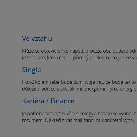
Ve vztahu
Může se objevit lehké napětí, protože oba budete odmí
Je to práce, která chce upřímný pohled na to, jak se váš
Single
I když kolem tebe bude šum, tvoje intuice bude tento 
důležité ladit se s aktuálními energiemi. Tyhle energi
Kariéra / Finance
Je potřeba srovnat si věci s kolegy a hlavně se vyhnout
rozumem. Někteří z vás mají šanci na konkrétní výhry.