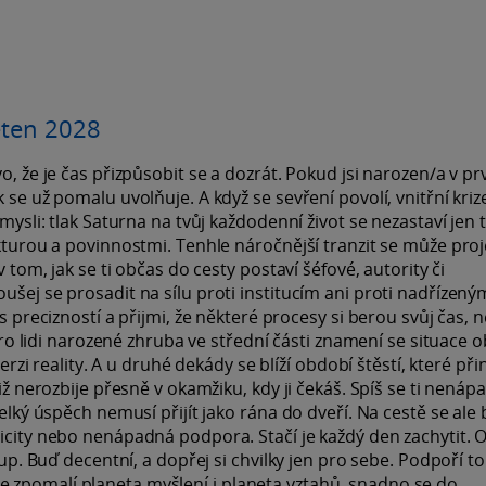
ěten 2028
o, že je čas přizpůsobit se a dozrát. Pokud jsi narozen/a v p
 se už pomalu uvolňuje. A když se sevření povolí, vnitřní krize
mysli: tlak Saturna na tvůj každodenní život se nezastaví jen t
ukturou a povinnostmi. Tenhle náročnější tranzit se může proj
v tom, jak se ti občas do cesty postaví šéfové, autority či
ušej se prosadit na sílu proti institucím ani proti nadřízený
s precizností a přijmi, že některé procesy si berou svůj čas, ne
 Pro lidi narozené zhruba ve střední části znamení se situace o
erzi reality. A u druhé dekády se blíží období štěstí, které přin
tiž nerozbije přesně v okamžiku, kdy ji čekáš. Spíš se ti nenáp
Velký úspěch nemusí přijít jako rána do dveří. Na cestě se al
nicity nebo nenápadná podpora. Stačí je každý den zachytit.
tup. Buď decentní, a dopřej si chvilky jen pro sebe. Podpoří to 
 zpomalí planeta myšlení i planeta vztahů, snadno se do