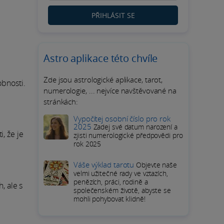
PŘIHLÁSIT SE
Astro aplikace této chvíle
Zde jsou astrologické aplikace, tarot,
obnosti.
numerologie, ... nejvíce navštěvované na
stránkách:
Vypočítej osobní číslo pro rok
2025
Zadej své datum narození a
, že je
zjisti numerologické předpovědi pro
rok 2025
Váše výklad tarotu
Objevte naše
velmi užitečné rady ve vztazích,
penězích, práci, rodině a
, ale s
společenském životě, abyste se
mohli pohybovat klidně!