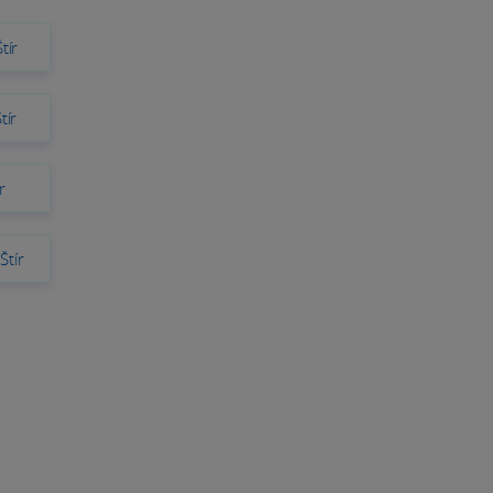
tír
tír
r
Štír