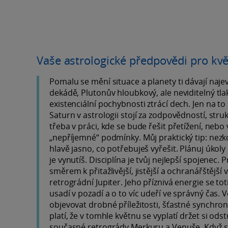
Vaše astrologické předpovědi pro kv
Pomalu se mění situace a planety ti dávají najev
dekádě, Plutonův hloubkový, ale neviditelný tlak
existenciální pochybnosti ztrácí dech. Jen na to 
Saturn v astrologii stojí za zodpovědností, str
třeba v práci, kde se bude řešit přetížení, nebo 
„nepříjemné“ podmínky. Můj praktický tip: nezko
hlavě jasno, co potřebuješ vyřešit. Plánuj úkoly 
je vynutíš. Disciplína je tvůj nejlepší spojenec.
směrem k přitažlivější, jistější a ochranářštější v
retrográdní Jupiter. Jeho příznivá energie se to
usadí v pozadí a o to víc udeří ve správný čas. 
objevovat drobné příležitosti, šťastné synchro
platí, že v tomhle květnu se vyplatí držet si ods
současné retrogrády Merkuru a Venuše. Když se