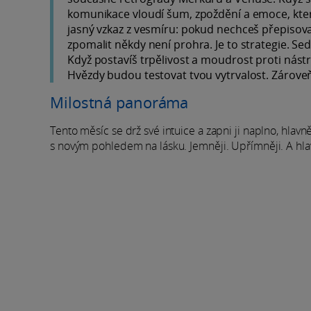
komunikace vloudí šum, zpoždění a emoce, kter
jasný vzkaz z vesmíru: pokud nechceš přepisovat 
zpomalit někdy není prohra. Je to strategie. Se
Když postavíš trpělivost a moudrost proti nást
Hvězdy budou testovat tvou vytrvalost. Zároveň 
Milostná panoráma
Tento měsíc se drž své intuice a zapni ji naplno, hlavně
s novým pohledem na lásku. Jemněji. Upřímněji. A hla