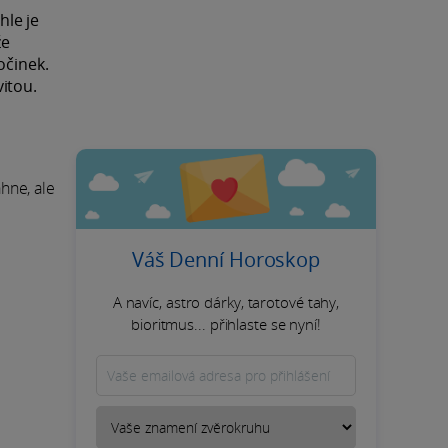
hle je
že
očinek.
itou.
áhne, ale
Váš Denní Horoskop
A navíc, astro dárky, tarotové tahy,
bioritmus... přihlaste se nyní!