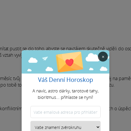
tat pustit se do toho, abyste se navzájem skutečně viděli do os
 vztah vyvíjí a co z něj může být už teď.
×
měsíc tvůj nejlepší kompas. Když dojde na setkání, měj na paměti
Váš Denní Horoskop
e po tobě totiž nechtějí, abys podlehl/a každému impulzu.
A navíc, astro dárky, tarotové tahy,
bioritmus... přihlaste se nyní!
 konfliktním situacím. Zkus se prosadit i v menších hrách o úspěch