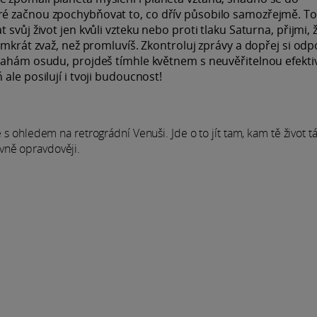
é začnou zpochybňovat to, co dřív působilo samozřejmě. To
svůj život jen kvůli vzteku nebo proti tlaku Saturna, přijmi, 
dmkrát zvaž, než promluvíš. Zkontroluj zprávy a dopřej si odp
rahám osudu, projdeš tímhle květnem s neuvěřitelnou efektiv
ale posilují i tvoji budoucnost!
 s ohledem na retrográdní Venuši. Jde o to jít tam, kam tě život t
vně opravdověji.