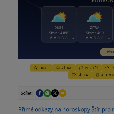
PODROB
DNES
ZÍTRA
Skóre : 4.8/10
Skóre : 4/10
★★☆☆☆
★★☆☆☆
>
>
PŘIH
DNES
ZÍTRA
POZÍTŘÍ
T
LÁSKA
ASTROL
Sdílet :
Přímé odkazy na horoskopy Štír pro 