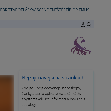
EBRIT
TAROT
LÁSKA
ASCENDENT
ŠTĚSTÍ
BIORITMUS
HLEDAT
Nejzajímavější na stránkách
Zde jsou nejsledovanější horoskopy,
články a astro aplikace na stránkách,
abyste získali více informací a bavili se s
astrologií.