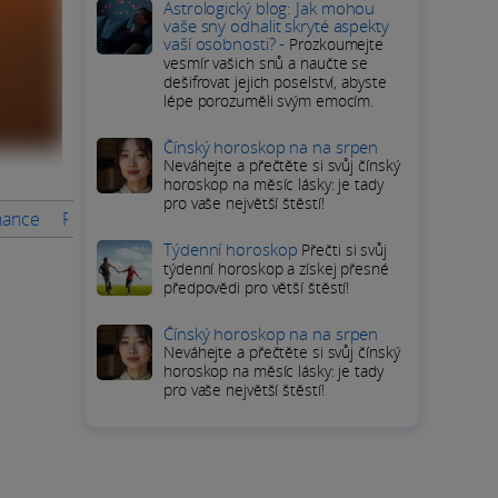
Astrologický blog: Jak mohou
vaše sny odhalit skryté aspekty
vaší osobnosti? -
Prozkoumejte
vesmír vašich snů a naučte se
dešifrovat jejich poselství, abyste
lépe porozuměli svým emocím.
Čínský horoskop na na srpen
Neváhejte a přečtěte si svůj čínský
horoskop na měsíc lásky: je tady
pro vaše největší štěstí!
inance
Rady na měsíc
PODROBNÝ HOROSKOP Štíra
Přímé 
Týdenní horoskop
Přečti si svůj
týdenní horoskop a získej přesné
předpovědi pro větší štěstí!
Čínský horoskop na na srpen
Neváhejte a přečtěte si svůj čínský
horoskop na měsíc lásky: je tady
pro vaše největší štěstí!