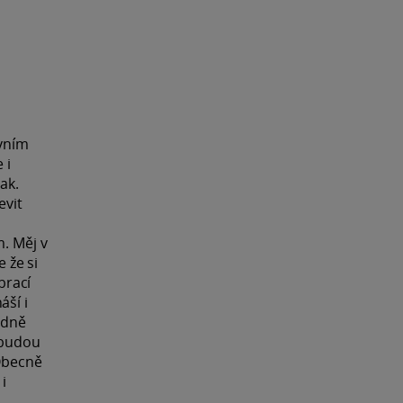
rvním
 i
ak.
evit
m. Měj v
 že si
brací
áší i
adně
e budou
 Obecně
i