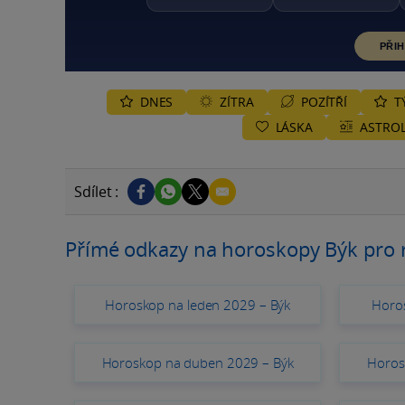
PŘIH
DNES
ZÍTRA
POZÍTŘÍ
T
LÁSKA
ASTROL
Sdílet :
Přímé odkazy na horoskopy Býk pro 
Horoskop na leden 2029 – Býk
Horo
Horoskop na duben 2029 – Býk
Horos