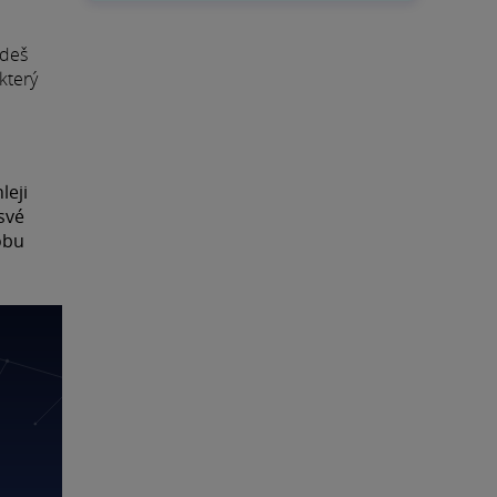
udeš
 který
leji
 své
obu