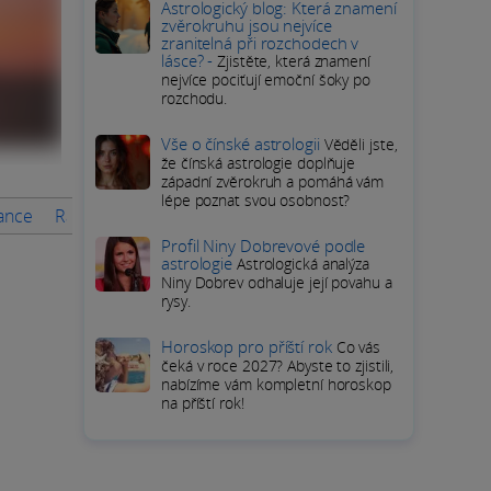
Astrologický blog: Která znamení
zvěrokruhu jsou nejvíce
zranitelná při rozchodech v
lásce? -
Zjistěte, která znamení
nejvíce pociťují emoční šoky po
rozchodu.
Vše o čínské astrologii
Věděli jste,
že čínská astrologie doplňuje
západní zvěrokruh a pomáhá vám
lépe poznat svou osobnost?
nance
Rady na měsíc
PODROBNÝ HOROSKOP Býka
Přímé 
Profil Niny Dobrevové podle
astrologie
Astrologická analýza
Niny Dobrev odhaluje její povahu a
rysy.
Horoskop pro příští rok
Co vás
čeká v roce 2027? Abyste to zjistili,
nabízíme vám kompletní horoskop
na příští rok!