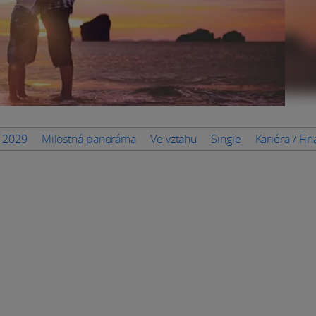
n 2029
Milostná panoráma
Ve vztahu
Single
Kariéra / Fi