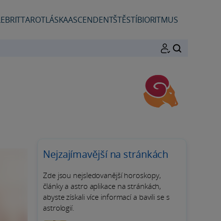
EBRIT
TAROT
LÁSKA
ASCENDENT
ŠTĚSTÍ
BIORITMUS
HLEDAT
Nejzajímavější na stránkách
Zde jsou nejsledovanější horoskopy,
články a astro aplikace na stránkách,
abyste získali více informací a bavili se s
astrologií.