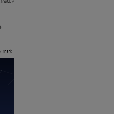
aneta, v
ě
ay_mark