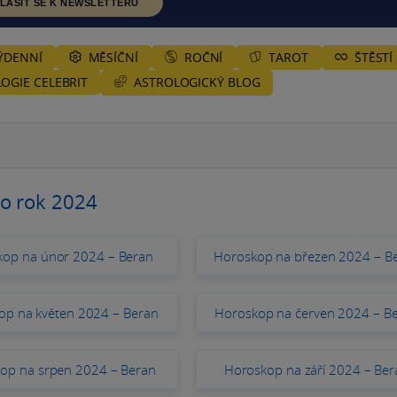
LÁSIT SE K NEWSLETTERU
ÝDENNÍ
MĚSÍČNÍ
ROČNÍ
TAROT
ŠTĚSTÍ
ASTROLOGICKÝ BLOG
OGIE CELEBRIT
o rok 2024
kop na únor 2024 – Beran
Horoskop na březen 2024 – B
op na květen 2024 – Beran
Horoskop na červen 2024 – B
op na srpen 2024 – Beran
Horoskop na září 2024 – Ber