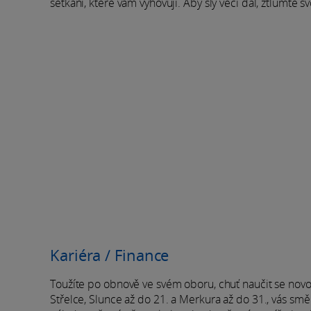
setkání, které vám vyhovují. Aby šly věci dál, ztlumte s
Kariéra / Finance
Toužíte po obnově ve svém oboru, chuť naučit se novo
Střelce, Slunce až do 21. a Merkura až do 31., vás směř