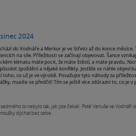
osinec 2024
echází do Vodnáře a Merkur je ve Střelci až do konce měsíce. 
encích na síle. Příležitosti se začínají objevovat. Šance vznikaj
ickém klimatu máte pocit, že máte štěstí, a máte pravdu. Ni
obit zpoždění a nějaké konflikty. Jestliže se náhle objeví ba
 toho, co už je ve výrobě. Považujte tyto náhody za příležito
žky, musíte se předčit! Tím se ještě více zdůrazní to, co je v 
 sedmého to nebylo tak, jak jste čekali. Poté Venuše ve Vodnáři s
anoušky dýchat bez sebe.