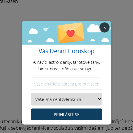
vou vášeň.
×
Váš Denní Horoskop
A navíc, astro dárky, tarotové tahy,
bioritmus... přihlaste se nyní!
PŘIHLÁSIT SE
u techniku nebo umění by v tomto měsíci mohla být silnější! Ener
ují k sebevyjádření více v souladu s vaším ideálem. Jupiter zlepš