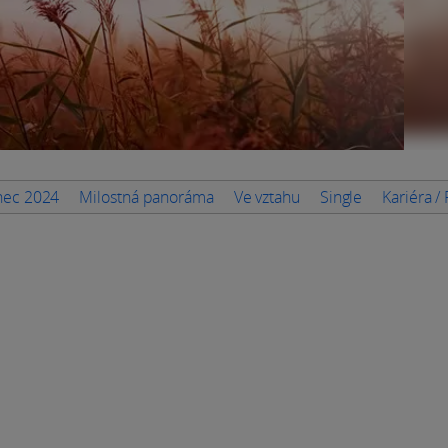
inec 2024
Milostná panoráma
Ve vztahu
Single
Kariéra /