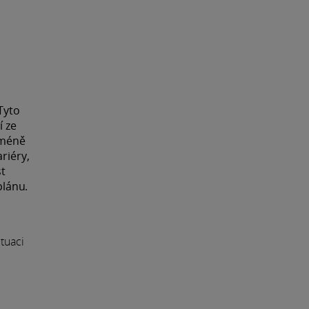
Tyto
í ze
cméně
riéry,
st
plánu.
ituaci