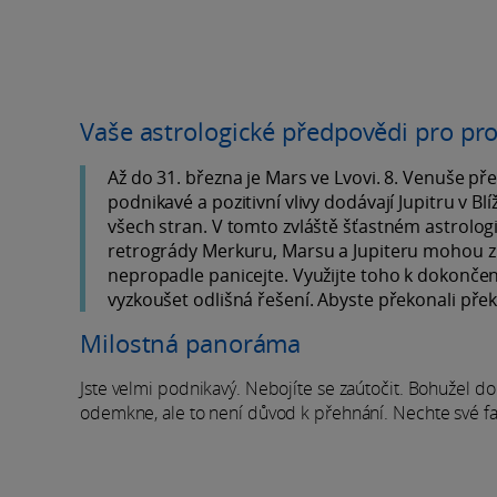
Vaše astrologické předpovědi pro pr
Až do 31. března je Mars ve Lvovi. 8. Venuše př
podnikavé a pozitivní vlivy dodávají Jupitru v Blíž
všech stran. V tomto zvláště šťastném astrolog
retrogrády Merkuru, Marsu a Jupiteru mohou způs
nepropadle panicejte. Využijte toho k dokončení
vyzkoušet odlišná řešení. Abyste překonali překá
Milostná panoráma
Jste velmi podnikavý. Nebojíte se zaútočit. Bohužel do
odemkne, ale to není důvod k přehnání. Nechte své f