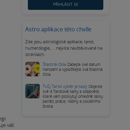
PŘIHLÁSIT SE
Astro aplikace této chvíle
Zde jsou astrologické aplikace, tarot,
numerologie, ... nejvíce navštěvované na
stránkách:
Šťastná čísla
Zadejte své datum
narození a vypočítejte svá šťastná
čísla
Tvůj Tarot výběr je tady
Objevte
své 4 Tarotové karty a odpovědi,
které vám poskytují ohledně lásky,
peněz, práce, rodiny a sociálního
života.
gii
uje vaši