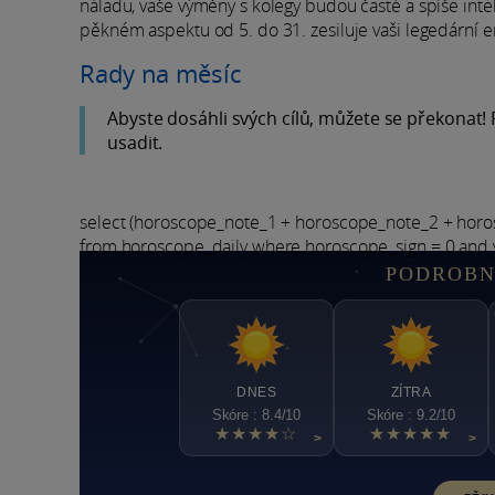
náladu, vaše výměny s kolegy budou časté a spíše intele
pěkném aspektu od 5. do 31. zesiluje vaši legedární 
Rady na měsíc
Abyste dosáhli svých cílů, můžete se překonat
usadit.
select (horoscope_note_1 + horoscope_note_2 + hor
from horoscope_daily where horoscope_sign = 0 and 
PODROBN
DNES
ZÍTRA
Skóre : 8.4/10
Skóre : 9.2/10
★★★★☆
★★★★★
>
>