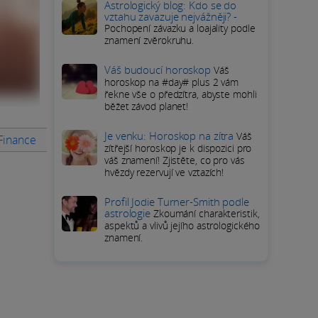
Astrologický blog: Kdo se do
vztahu zavazuje nejvážněji? -
Pochopení závazku a loajality podle
znamení zvěrokruhu.
Váš budoucí horoskop
Váš
horoskop na #day# plus 2 vám
řekne vše o předzítra, abyste mohli
běžet závod planet!
Je venku: Horoskop na zítra
Váš
 Finance
Rady na měsíc
PODROBNÝ HOROSKOP Berana
P
zítřejší horoskop je k dispozici pro
váš znamení! Zjistěte, co pro vás
hvězdy rezervují ve vztazích!
Profil Jodie Turner-Smith podle
astrologie
Zkoumání charakteristik,
aspektů a vlivů jejího astrologického
znamení.