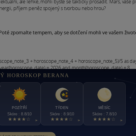
ktuální, ale lehké, mohli byste se takticky prosadit. Mars, vaše pl
energii, příjem peněz spojený s tvorbou nebo hrou?
! Poté zpomalte tempem, aby se dotčení mohli ve vašem život
oscope_note_3 + horoscope_note_4 + horoscope_note_5)/5 as d
year(horoscope_date) = 2026 and month(horoscope_date) = 8
Ý HOROSKOP BERANA
POZÍTŘÍ
TÝDEN
MĚSÍC
Skóre : 8.8/10
Skóre : 8.9/10
Skóre : 7.8/10
★★★★☆
★★★★☆
★★★★☆
>
>
>