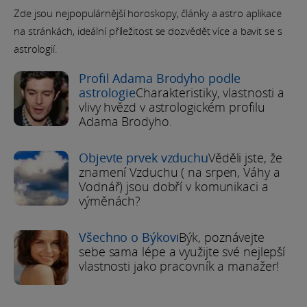
Zde jsou nejpopulárnější horoskopy, články a astro aplikace
na stránkách, ideální příležitost se dozvědět více a bavit se s
astrologií.
Profil Adama Brodyho podle
astrologie
Charakteristiky, vlastnosti a
vlivy hvězd v astrologickém profilu
Adama Brodyho.
Objevte prvek vzduchu
Věděli jste, že
znamení Vzduchu ( na srpen, Váhy a
Vodnář) jsou dobří v komunikaci a
výměnách?
Všechno o Býkovi
Býk, poznávejte
sebe sama lépe a využijte své nejlepší
vlastnosti jako pracovník a manažer!