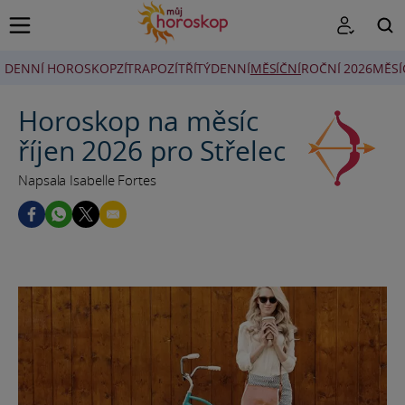
DENNÍ HOROSKOP
ZÍTRA
POZÍTŘÍ
TÝDENNÍ
MĚSÍČNÍ
ROČNÍ 2026
MĚSÍ
HLEDAT
Horoskop na měsíc
říjen 2026 pro Střelec
Napsala Isabelle Fortes