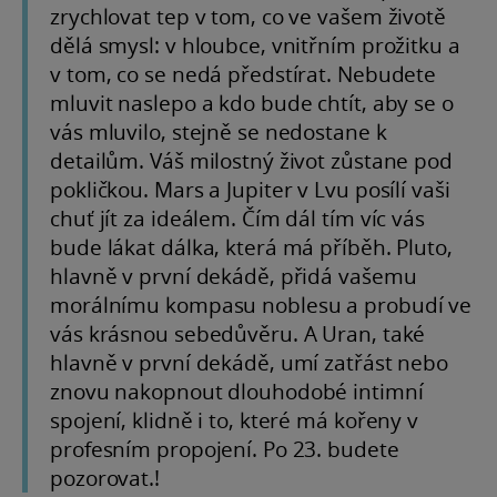
zrychlovat tep v tom, co ve vašem životě
dělá smysl: v hloubce, vnitřním prožitku a
v tom, co se nedá předstírat. Nebudete
mluvit naslepo a kdo bude chtít, aby se o
vás mluvilo, stejně se nedostane k
detailům. Váš milostný život zůstane pod
pokličkou. Mars a Jupiter v Lvu posílí vaši
chuť jít za ideálem. Čím dál tím víc vás
bude lákat dálka, která má příběh. Pluto,
hlavně v první dekádě, přidá vašemu
morálnímu kompasu noblesu a probudí ve
vás krásnou sebedůvěru. A Uran, také
hlavně v první dekádě, umí zatřást nebo
znovu nakopnout dlouhodobé intimní
spojení, klidně i to, které má kořeny v
profesním propojení. Po 23. budete
pozorovat.!