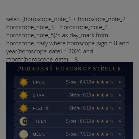
select (horoscope_note_1 + horoscope_note_2 +
horoscope_note_3 + horoscope_note_4 +
horoscope_note_5)/5 as day_mark from
horoscope_daily where horoscope_sign = 8 and
year(horoscope_date) = 2026 and
month(horoscope_date) = 8
PODROBNÝ HOROSKOP STŘELCE
★★★★☆
Skóre : 8.4/10
DNES
>
★★★★☆
Skóre : 8/10
ZÍTRA
>
★★★★☆
Skóre : 8/10
POZÍTŘÍ
>
★★★★☆
Skóre : 8.6/10
TÝDEN
>
★★★★☆
Skóre : 7.5/10
MĚSÍC
>