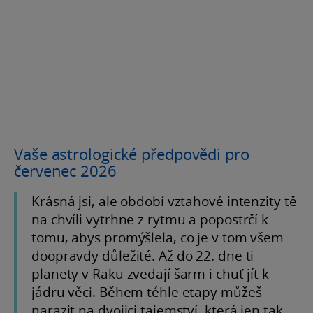
Vaše astrologické předpovědi pro
červenec 2026
Krásná jsi, ale období vztahové intenzity tě
na chvíli vytrhne z rytmu a popostrčí k
tomu, abys promýšlela, co je v tom všem
doopravdy důležité. Až do 22. dne ti
planety v Raku zvedají šarm i chuť jít k
jádru věci. Během téhle etapy můžeš
narazit na dvojici tajemství, která jen tak