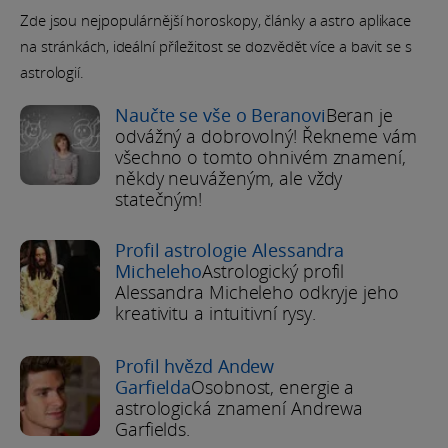
Zde jsou nejpopulárnější horoskopy, články a astro aplikace
na stránkách, ideální příležitost se dozvědět více a bavit se s
astrologií.
Naučte se vše o Beranovi
Beran je
odvážný a dobrovolný! Řekneme vám
všechno o tomto ohnivém znamení,
někdy neuváženým, ale vždy
statečným!
Profil astrologie Alessandra
Micheleho
Astrologický profil
Alessandra Micheleho odkryje jeho
kreativitu a intuitivní rysy.
Profil hvězd Andew
Garfielda
Osobnost, energie a
astrologická znamení Andrewa
Garfields.