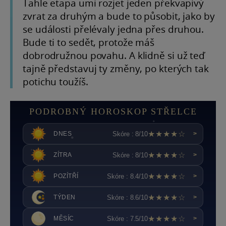
Tahle etapa umí rozjet jeden překvapivý
zvrat za druhým a bude to působit, jako by
se události přelévaly jedna přes druhou.
Bude ti to sedět, protože máš
dobrodružnou povahu. A klidně si už teď
tajně představuj ty změny, po kterých tak
potichu toužíš.
PODROBNÝ HOROSKOP STŘELCE
★★★★☆
Skóre : 8/10
DNES
>
★★★★☆
Skóre : 8/10
ZÍTRA
>
★★★★☆
Skóre : 8.4/10
POZÍTŘÍ
>
★★★★☆
Skóre : 8.6/10
TÝDEN
>
★★★★☆
Skóre : 7.5/10
MĚSÍC
>