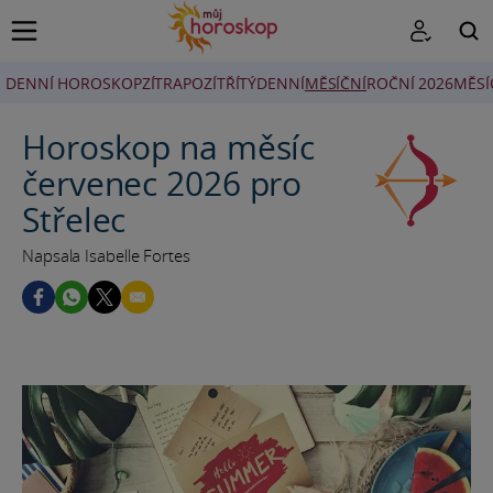
DENNÍ HOROSKOP
ZÍTRA
POZÍTŘÍ
TÝDENNÍ
MĚSÍČNÍ
ROČNÍ 2026
MĚSÍ
HLEDAT
Horoskop na měsíc
červenec 2026 pro
Střelec
Napsala Isabelle Fortes