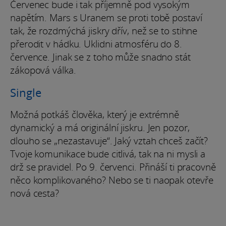
Červenec bude i tak příjemně pod vysokým
napětím. Mars s Uranem se proti tobě postaví
tak, že rozdmýchá jiskry dřív, než se to stihne
přerodit v hádku. Uklidni atmosféru do 8.
července. Jinak se z toho může snadno stát
zákopová válka.
Single
Možná potkáš člověka, který je extrémně
dynamický a má originální jiskru. Jen pozor,
dlouho se „nezastavuje“. Jaký vztah chceš začít?
Tvoje komunikace bude citlivá, tak na ni mysli a
drž se pravidel. Po 9. červenci. Přináší ti pracovně
něco komplikovaného? Nebo se ti naopak otevře
nová cesta?