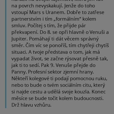
na povrch nevyskakují. Jenže do toho
vstoupí Mars s Uranem. Dobře to zatřese
partnerstvím i tím „formálním“ kolem
smluv. Počítej s tím, že přijde pár
překvapení. Do 8. se opři hlavně o Venuši a
Jupiter. Pomáhají ti dát věcem správný
směr. Čím víc se ponoříš, tím chytřeji chytíš
situaci. A tvoje představa o tom, jak má
vypadat život, se začne rýsovat přesně tak,
jak ti to sedí. Pak 9. Venuše přejde do
Panny. Profesní sektor zjemní hrany.
Někteří kolegové ti podají pomocnou ruku,
nebo to bude o tvém sociálním citu, který
si najde cestu a udělá svoje kouzla. Konec
měsíce se bude točit kolem budoucnosti.
Drž hlavu vzhůru.