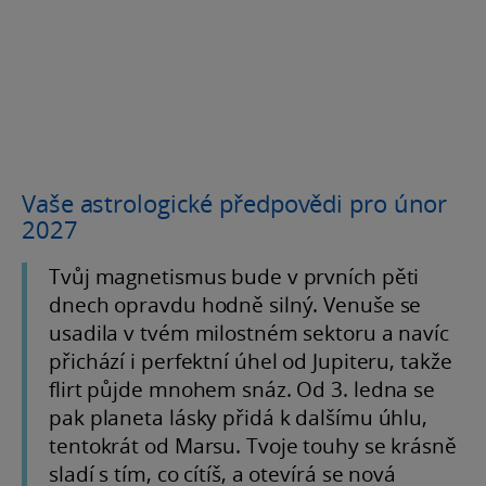
Vaše astrologické předpovědi pro únor
2027
Tvůj magnetismus bude v prvních pěti
dnech opravdu hodně silný. Venuše se
usadila v tvém milostném sektoru a navíc
přichází i perfektní úhel od Jupiteru, takže
flirt půjde mnohem snáz. Od 3. ledna se
pak planeta lásky přidá k dalšímu úhlu,
tentokrát od Marsu. Tvoje touhy se krásně
sladí s tím, co cítíš, a otevírá se nová