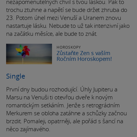
nezapomenutelných chvil s tvou láskou. Pak to
trochu ztuhne a napětí se bude držet zhruba do
23. Potom úhel mezi Venuší a Uranem znovu
nastartuje lásku. Nebude to už tak intenzivní jako
na začátku měsíce, ale bude to znát.
HOROSKOPY
Zůstaňte Zen s vaším
Ročním Horoskopem!
Single
První dny budou rozhodující. Úhly Jupiteru a
Marsu na Venuši ti otevřou dveře k novým
romantickým setkáním. Jenže s retrográdním
Merkurem se obloha zatáhne a schůzky začnou
brzdit. Pomaleji, opatrněji, ale pořád s šancí na
něco zajímavého.