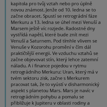
kapitola pro tvůj vztah nebo pro úplně
novou známost. Jenže od 10. ledna se to
začne obracet. Spustí se retrográdní fáze
Merkuru a 13. ledna se úhel mezi Venuší a
Marsem ještě víc rozjede. Radostné dny
vystřídá napětí, které bude znít mezi
Venuší a Saturnem. Pod tímhle vlivem se
Venuše v Kozorohu promění v čím dál
praktičtější energii. Ve vzduchu vztahů se
začne objevovat stín, který lehce zatemní
náladu. A i finance pojedou v rytmu
retrográdního Merkuru: Uran, který má v
tvém sektoru zisk, začne s Merkurem
pracovat tak, že to vyústí v disharmonický
aspekt s planetou Mars. Mars je navíc v
retrográdním pohybu a pomalu se
přibližuje k Jupiteru v oblasti rodiny a