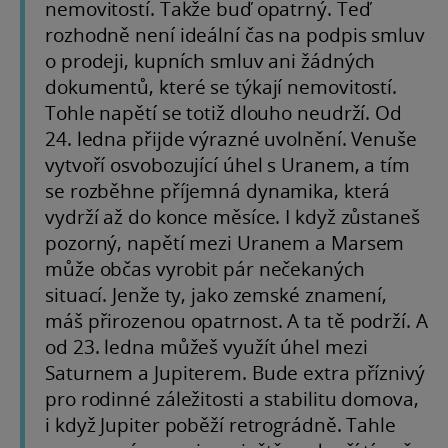
nemovitostí. Takže buď opatrný. Teď
rozhodně není ideální čas na podpis smluv
o prodeji, kupních smluv ani žádných
dokumentů, které se týkají nemovitostí.
Tohle napětí se totiž dlouho neudrží. Od
24. ledna přijde výrazné uvolnění. Venuše
vytvoří osvobozující úhel s Uranem, a tím
se rozběhne příjemná dynamika, která
vydrží až do konce měsíce. I když zůstaneš
pozorný, napětí mezi Uranem a Marsem
může občas vyrobit pár nečekaných
situací. Jenže ty, jako zemské znamení,
máš přirozenou opatrnost. A ta tě podrží. A
od 23. ledna můžeš využít úhel mezi
Saturnem a Jupiterem. Bude extra příznivý
pro rodinné záležitosti a stabilitu domova,
i když Jupiter poběží retrográdně. Tahle