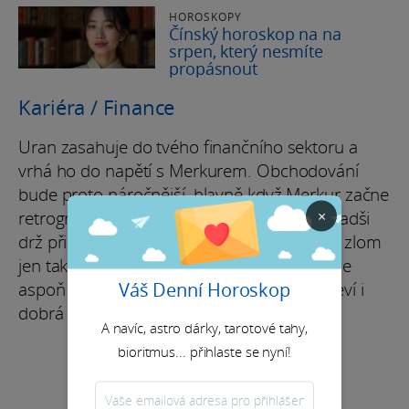
HOROSKOPY
Čínský horoskop na na
srpen, který nesmíte
propásnout
Kariéra / Finance
Uran zasahuje do tvého finančního sektoru a
vrhá ho do napětí s Merkurem. Obchodování
bude proto náročnější, hlavně když Merkur začne
×
retrográdně působit od 10. ledna. Do 24. radši
drž při zemi a nečekej žádný velký pozitivní zlom
jen tak na první dobrou. Pak Venuše přinese
Váš Denní Horoskop
aspoň náznak optimismu. A možná se objeví i
dobrá zpráva ze zahraničí.
A navíc, astro dárky, tarotové tahy,
bioritmus... přihlaste se nyní!