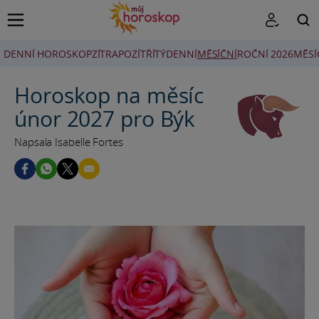
DENNÍ HOROSKOP
ZÍTRA
POZÍTŘÍ
TÝDENNÍ
MĚSÍČNÍ
ROČNÍ 2026
MĚSÍ
HLEDAT
Horoskop na měsíc
únor 2027 pro Býk
Napsala Isabelle Fortes