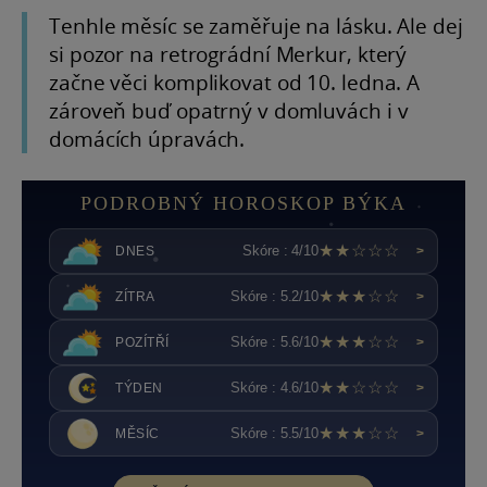
Tenhle měsíc se zaměřuje na lásku. Ale dej
si pozor na retrográdní Merkur, který
začne věci komplikovat od 10. ledna. A
zároveň buď opatrný v domluvách i v
domácích úpravách.
PODROBNÝ HOROSKOP BÝKA
★★☆☆☆
Skóre : 4/10
DNES
>
★★★☆☆
Skóre : 5.2/10
ZÍTRA
>
★★★☆☆
Skóre : 5.6/10
POZÍTŘÍ
>
★★☆☆☆
Skóre : 4.6/10
TÝDEN
>
★★★☆☆
Skóre : 5.5/10
MĚSÍC
>