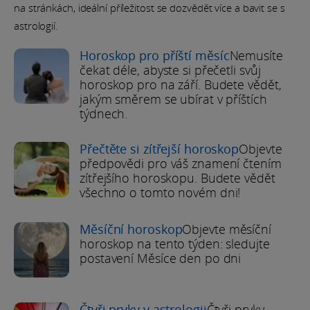
na stránkách, ideální příležitost se dozvědět více a bavit se s
astrologií.
Horoskop pro příští měsíc
Nemusíte
čekat déle, abyste si přečetli svůj
horoskop pro na září. Budete vědět,
jakým směrem se ubírat v příštích
týdnech.
Přečtěte si zítřejší horoskop
Objevte
předpovědi pro váš znamení čtením
zítřejšího horoskopu. Budete vědět
všechno o tomto novém dni!
Měsíční horoskop
Objevte měsíční
horoskop na tento týden: sledujte
postavení Měsíce den po dni
Čtyři prvky v astrologii
Čtyři prvky