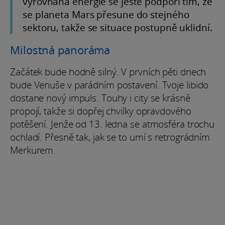
vyrovnaná energie se ještě podpoří tím, že
se planeta Mars přesune do stejného
sektoru, takže se situace postupně uklidní.
Milostná panoráma
Začátek bude hodně silný. V prvních pěti dnech
bude Venuše v parádním postavení. Tvoje libido
dostane nový impuls. Touhy i city se krásně
propojí, takže si dopřej chvilky opravdového
potěšení. Jenže od 13. ledna se atmosféra trochu
ochladí. Přesně tak, jak se to umí s retrográdním
Merkurem.