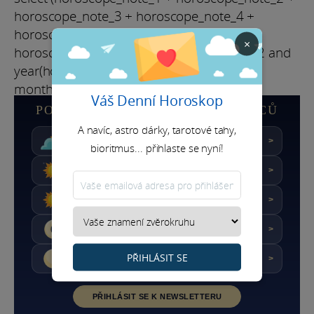
horoscope_note_3 + horoscope_note_4 +
horoscope_note_5)/5 as day_mark from
×
horoscope_daily where horoscope_sign = 2 and
year(horoscope_date) = 2026 and
month(horoscope_date) = 8
Váš Denní Horoskop
PODROBNÝ HOROSKOP BLÍŽENCŮ
A navíc, astro dárky, tarotové tahy,
★★★☆☆
Skóre : 6.8/10
DNES
>
bioritmus... přihlaste se nyní!
★★★★★
Skóre : 10/10
ZÍTRA
>
★★★★★
Skóre : 9.6/10
POZÍTŘÍ
>
★★★★☆
Skóre : 8.5/10
TÝDEN
>
PŘIHLÁSIT SE
★★★★☆
Skóre : 7.1/10
MĚSÍC
>
PŘIHLÁSIT SE K NEWSLETTERU