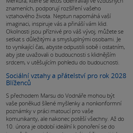
Merkura, které se letos odehrávají ve vzdušných
znameních, podporují rozšíření vašeho
vztahového života. Neptun napomáhá vaší
imaginaci, inspiruje vás a přináší vám klid.
Okolnosti jsou příznivé pro váš vývoj; můžete se
setkat s důležitými a smysluplnými osobami. Je
to vynikající čas, abyste odpustili sobě i ostatním,
aby jste uvažovali o budoucnosti s klidnějším
srdcem, v utěšujícím pohledu do budoucnosti.
Sociální vztahy a přátelství pro rok 2028
Blíženců
S přechodem Marsu do Vodnáře mohou být
vaše poněkud šílené myšlenky a nonkonformní
poznámky v práci matoucí pro vaše
komunikanty, ale nakonec potěší všechny. Až do
10. února je období ideální k ponoření se do