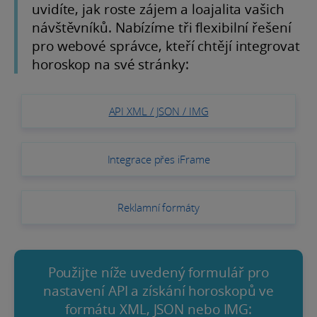
uvidíte, jak roste zájem a loajalita vašich
návštěvníků. Nabízíme tři flexibilní řešení
pro webové správce, kteří chtějí integrovat
horoskop na své stránky:
API XML / JSON / IMG
Integrace přes iFrame
Reklamní formáty
Použijte níže uvedený formulář pro
nastavení API a získání horoskopů ve
formátu XML, JSON nebo IMG: