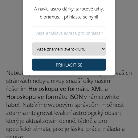
A navíc, astro dárky, tarotové tahy,
bioritmus... přihlaste se nyní!
PŘIHLÁSIT SE
Nabídka personalizovaného horoskopu na vašich
stránkách nebyla nikdy snazší díky našim
řešením
Horoskopu ve formátu XML
a
Horoskopu ve formátu JSON
v rámci
white
label
. Nabízíme webovým správcům možnost
zdarma integrovat kvalitní astrologický obsah,
který je aktualizován denně, týdně a pro
specifické témata, jako je láska, práce, nálada a
peníze.