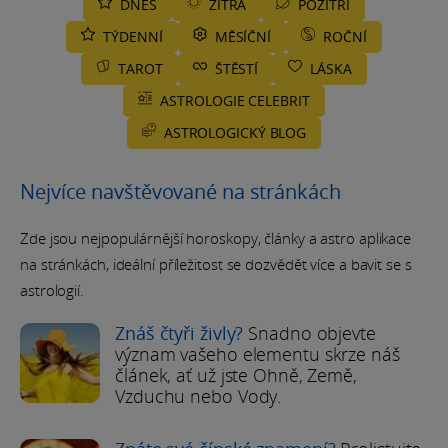
DNES
ZÍTRA
POZÍTŘÍ
TÝDENNÍ
MĚSÍČNÍ
ROČNÍ
TAROT
ŠTĚSTÍ
LÁSKA
ASTROLOGIE CELEBRIT
ASTROLOGICKÝ BLOG
Nejvíce navštěvované na stránkách
Zde jsou nejpopulárnější horoskopy, články a astro aplikace
na stránkách, ideální příležitost se dozvědět více a bavit se s
astrologií.
Znáš čtyři živly?
Snadno objevte
význam vašeho elementu skrze náš
článek, ať už jste Ohně, Země,
Vzduchu nebo Vody.