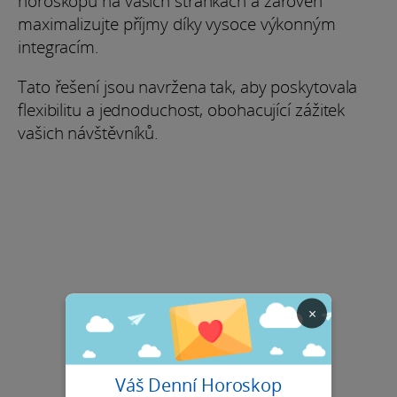
horoskopů na vašich stránkách a zároveň
maximalizujte příjmy díky vysoce výkonným
integracím.
Tato řešení jsou navržena tak, aby poskytovala
flexibilitu a jednoduchost, obohacující zážitek
vašich návštěvníků.
×
Váš Denní Horoskop