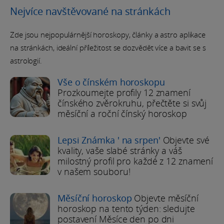
Nejvíce navštěvované na stránkách
Zde jsou nejpopulárnější horoskopy, články a astro aplikace
na stránkách, ideální příležitost se dozvědět více a bavit se s
astrologií.
Vše o čínském horoskopu
Prozkoumejte profily 12 znamení
čínského zvěrokruhu, přečtěte si svůj
měsíční a roční čínský horoskop
Lepsi Známka ' na srpen'
Objevte své
kvality, vaše slabé stránky a váš
milostný profil pro každé z 12 znamení
v našem souboru!
Měsíční horoskop
Objevte měsíční
horoskop na tento týden: sledujte
postavení Měsíce den po dni