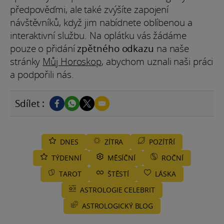
předpověďmi, ale také zvýšíte zapojení
návštěvníků, když jim nabídnete oblíbenou a
interaktivní službu. Na oplátku vás žádáme
pouze o přidání
zpětného odkazu
na naše
stránky
Můj Horoskop
, abychom uznali naši práci
a podpořili nás.
Sdílet :
DNES
ZÍTRA
POZÍTŘÍ
TÝDENNÍ
MĚSÍČNÍ
ROČNÍ
TAROT
ŠTĚSTÍ
LÁSKA
ASTROLOGIE CELEBRIT
ASTROLOGICKÝ BLOG