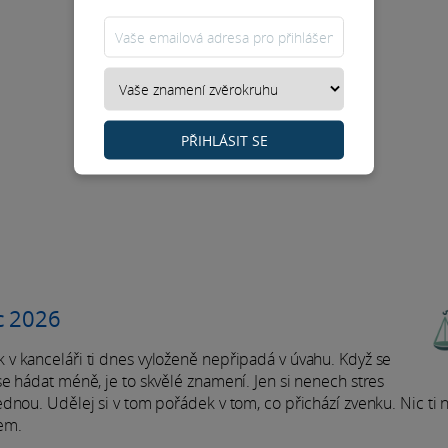
PŘIHLÁSIT SE
c 2026
v kanceláři ti dnes vyloženě nepřipadá v úvahu. Když se
e hádat méně, je to skvělé znamení. Jen si nenech stres
dnou. Udělej si v tom pořádek v tom, co přichází zvenku. Nic ti 
em.