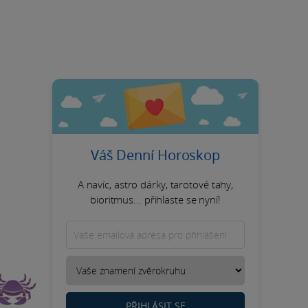
Váš Denní Horoskop
A navíc, astro dárky, tarotové tahy,
bioritmus... přihlaste se nyní!
PŘIHLÁSIT SE