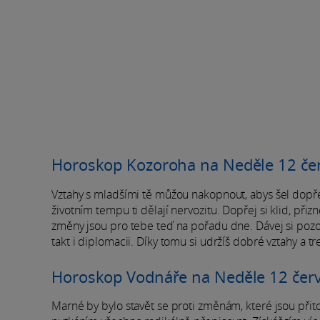
Horoskop Kozoroha na Neděle 12 če
Vztahy s mladšími tě můžou nakopnout, abys šel dopředu.
životním tempu ti dělají nervozitu. Dopřej si klid, přizn
změny jsou pro tebe teď na pořadu dne. Dávej si pozor 
takt i diplomacii. Díky tomu si udržíš dobré vztahy a tr
Horoskop Vodnáře na Neděle 12 čer
Marné by bylo stavět se proti změnám, které jsou při