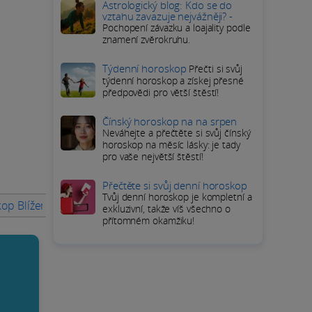
Astrologický blog: Kdo se do
vztahu zavazuje nejvážněji? -
Pochopení závazku a loajality podle
znamení zvěrokruhu.
Týdenní horoskop
Přečti si svůj
týdenní horoskop a získej přesné
předpovědi pro větší štěstí!
Čínský horoskop na na srpen
Neváhejte a přečtěte si svůj čínský
horoskop na měsíc lásky: je tady
pro vaše největší štěstí!
Přečtěte si svůj denní horoskop
Tvůj denní horoskop je kompletní a
op Blíženců na Neděle 12 červenec 2026
Horoskop Raka na 
exkluzivní, takže víš všechno o
přítomném okamžiku!