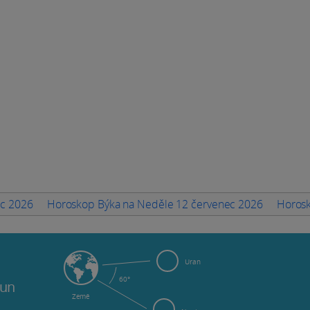
ec 2026
Horoskop Býka na Neděle 12 červenec 2026
Horosk
Uran
60°
tun
Země