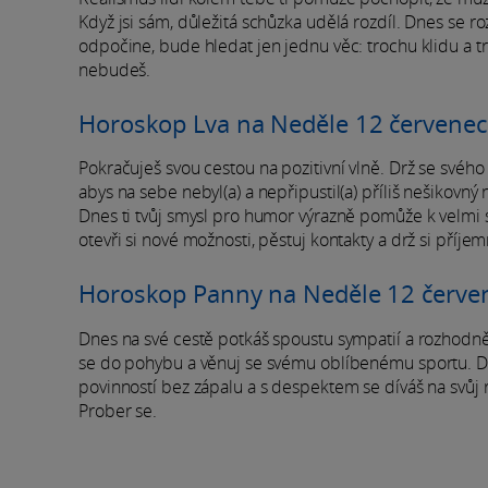
Když jsi sám, důležitá schůzka udělá rozdíl. Dnes se 
odpočine, bude hledat jen jednu věc: trochu klidu a 
nebudeš.
Horoskop Lva na Neděle 12 červene
Pokračuješ svou cestou na pozitivní vlně. Drž se svého 
abys na sebe nebyl(a) a nepřipustil(a) příliš nešikovný
Dnes ti tvůj smysl pro humor výrazně pomůže k velmi s
otevři si nové možnosti, pěstuj kontakty a drž si příje
Horoskop Panny na Neděle 12 červe
Dnes na své cestě potkáš spoustu sympatií a rozhodně 
se do pohybu a věnuj se svému oblíbenému sportu. Dn
povinností bez zápalu a s despektem se díváš na svůj 
Prober se.