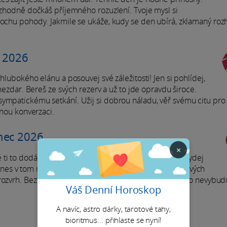
rozhodně dočkáš příjemného rozuzlení. Tvoje mysl si
trochu pohody. Jakmile se ukáže, kudy se den ubírá, zklamaný ro
c 2026
hlubokého elánu a posouvej své záležitosti! Jen si pohlídej,
 nezdar. Bereš ze svých rezerv a už to jde opravdu široce.
ympatickému setkání. Užij si dobrou náladu, věř svému citu pro 
mnou konverzaci.
nec 2026
×
ti to dodá energii. Budeš mít toho hodně, co získat. Vydej
es v tom nejspíš opravdu nejsi nadšený. Zabíráš do svých
rozvrh. Bez jiskry, která hýbe světem, ale nic pořádného nevybud
Váš Denní Horoskop
A navíc, astro dárky, tarotové tahy,
bioritmus... přihlaste se nyní!