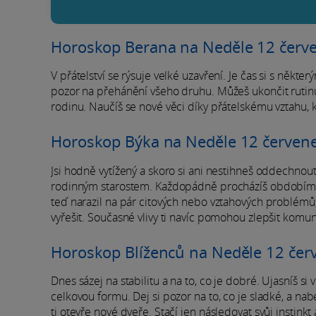
Horoskop Berana na Neděle 12 červ
V přátelství se rýsuje velké uzavření. Je čas si s někte
pozor na přehánění všeho druhu. Můžeš ukončit rutinu.
rodinu. Naučíš se nové věci díky přátelskému vztahu,
Horoskop Býka na Neděle 12 červen
Jsi hodně vytížený a skoro si ani nestihneš oddechnout
rodinným starostem. Každopádně procházíš obdobím ho
teď narazil na pár citových nebo vztahových problémů,
vyřešit. Současné vlivy ti navíc pomohou zlepšit komuni
Horoskop Blíženců na Neděle 12 čer
Dnes sázej na stabilitu a na to, co je dobré. Ujasníš si
celkovou formu. Dej si pozor na to, co je sladké, a nab
ti otevře nové dveře. Stačí jen následovat svůj instin