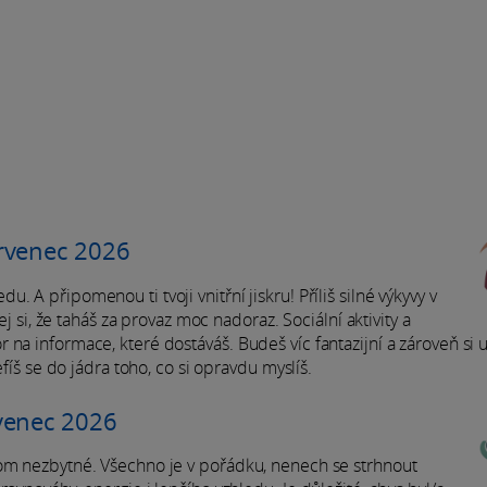
rvenec 2026
 A připomenou ti tvoji vnitřní jiskru! Příliš silné výkyvy v
ej si, že taháš za provaz moc nadoraz. Sociální aktivity a
na informace, které dostáváš. Budeš víc fantazijní a zároveň si u
efíš se do jádra toho, co si opravdu myslíš.
venec 2026
tom nezbytné. Všechno je v pořádku, nenech se strhnout