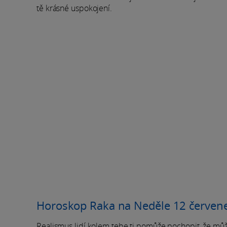
tě krásné uspokojení.
Horoskop Raka na Neděle 12 červen
Realismus lidí kolem tebe ti pomůže pochopit, že můž