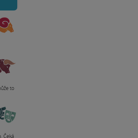
může to
o. Čeká