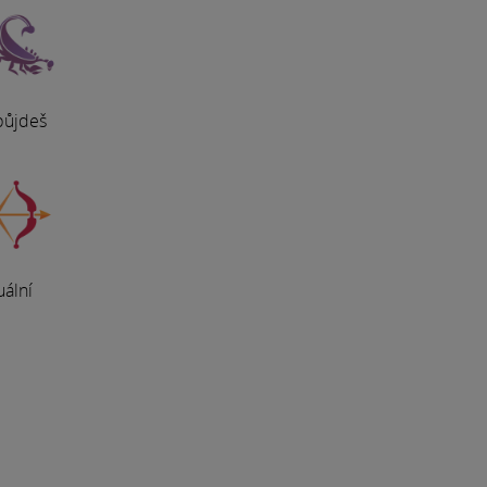
 půjdeš
uální