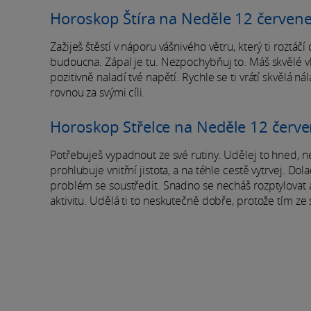
Horoskop Štíra na Neděle 12 červen
Zažiješ štěstí v náporu vášnivého větru, který ti roztáč
budoucna. Zápal je tu. Nezpochybňuj to. Máš skvělé vlo
pozitivně naladí tvé napětí. Rychle se ti vrátí skvělá
rovnou za svými cíli.
Horoskop Střelce na Neděle 12 červ
Potřebuješ vypadnout ze své rutiny. Udělej to hned, neče
prohlubuje vnitřní jistota, a na téhle cestě vytrvej. D
problém se soustředit. Snadno se necháš rozptylovat a
aktivitu. Udělá ti to neskutečně dobře, protože tím z