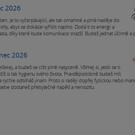
ec 2026
í den. Je to vyčerpávající, ale tak omamné a plné naděje do
hy, abys se dokázal vyřídit naplno. Dodá ti to energii a
 nálada, díky které bude komunikace snazší. Budeš jednat účinně a
enec 2026
kej, a budeš se cítit plně nasyceně. Všímej si, jestli se ti
oladíš si tak hygienu svého života. Pravděpodobně budeš mít
 rychle odbíháš jinam. Proto si raději dopřej fyzickou nebo man
e sebe dostaneš přebytečné napětí a nervozitu.