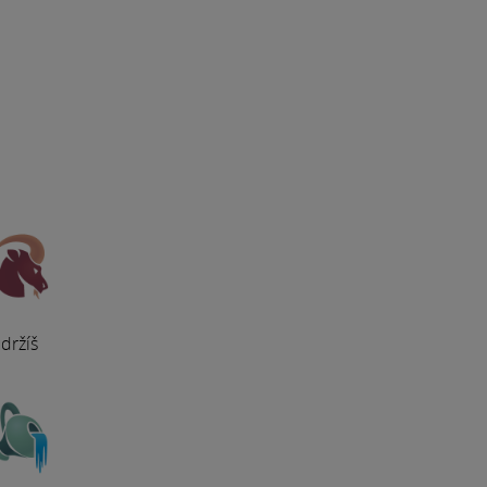
držíš