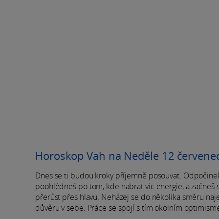
Horoskop Vah na Neděle 12 červene
Dnes se ti budou kroky příjemně posouvat. Odpočinek 
poohlédneš po tom, kde nabrat víc energie, a začneš s
přerůst přes hlavu. Neházej se do několika směru naje
důvěru v sebe. Práce se spojí s tím okolním optimism