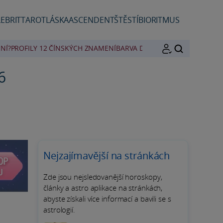
EBRIT
TAROT
LÁSKA
ASCENDENT
ŠTĚSTÍ
BIORITMUS
NÍ?
PROFILY 12 ČÍNSKÝCH ZNAMENÍ
BARVA DNE
HLEDAT
6
Nejzajímavější na stránkách
Zde jsou nejsledovanější horoskopy,
články a astro aplikace na stránkách,
abyste získali více informací a bavili se s
astrologií.