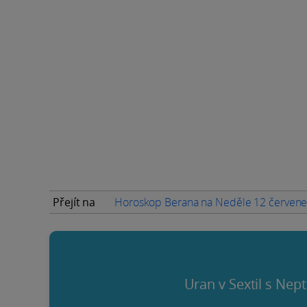
Přejít na
Horoskop Berana na Neděle 12 červen
Uran v Sextil s Nep