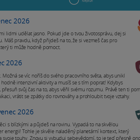
Neptun
enec 2026
rými lidmi udělat jasno. Pokud jde o tvou životosprávu, dej si
 Máš pravdu, když přijdeš na to, že si vezmeš čas pro
 který ti může hodně pomoct.
ec 2026
. Možná se víc noříš do svého pracovního světa, abys unikl
dně intenzivní aktivity a musíš se s tím poprat! Kdybys
 přesuň svůj čas na to, abys věřil svému rozumu. Právě ten ti po
kaci, vrátit se zpátky do rovnováhy a prohloubit tvoje vztahy.
venec 2026
 věci s blízkými a půjdeš na rovinu. Vypadá to na skvělou
er energii! Tohle je skvěle naladěný planetární kontext, který
kt a svoje touhy. Znovu si vybuduj sebevědomí, to je teď přesně on