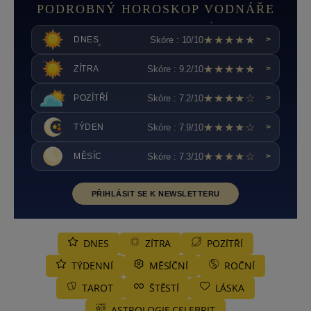
PODROBNÝ HOROSKOP VODNÁŘE
★★★★★
Skóre : 10/10
DNES
>
★★★★★
Skóre : 9.2/10
ZÍTRA
>
★★★★☆
Skóre : 7.2/10
POZÍTŘÍ
>
★★★★☆
Skóre : 7.9/10
TÝDEN
>
★★★★☆
Skóre : 7.3/10
MĚSÍC
>
PŘIHLÁSIT SE K NEWSLETTERU
DNES
ZÍTRA
POZÍTŘÍ
TÝDENNÍ
MĚSÍČNÍ
ROČNÍ
TAROT
ŠTĚSTÍ
LÁSKA
ASTROLOGIE CELEBRIT