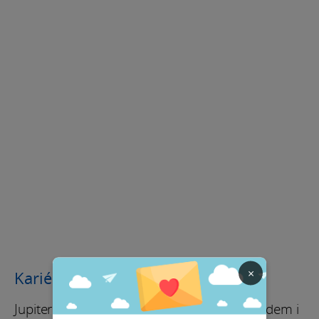
×
Kariéra / Finance
Jupiter chrání vaši pracovní oblast, a tím pádem i