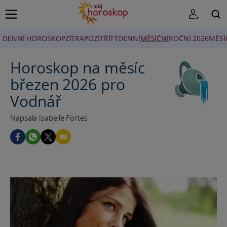
DENNÍ HOROSKOP
ZÍTRA
POZÍTŘÍ
TÝDENNÍ
MĚSÍČNÍ
ROČNÍ 2026
MĚSÍ
HLEDAT
Horoskop na měsíc
březen 2026 pro
Vodnář
Napsala Isabelle Fortes