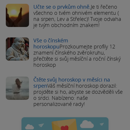
Učte se o prvkům ohně.
Je ti řečeno
všechno o tvém ohnivém elementu (
na srpen, Lev a Střelec)! Tvoje odvaha
je tvým obchodním znakem!
Vše o čínském
horoskopu
Prozkoumejte profily 12
znamení čínského zvěrokruhu,
přečtěte si svůj měsíční a roční čínský
horoskop
Čtěte svůj horoskop v měsíci na
srpen
Váš měsíční horoskop dorazil:
projděte si ho, abyste se dozvěděli vše
o srdci. Nabízeno: naše
personalizované rady!