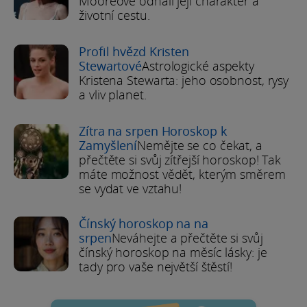
Mooreové odhalí její charakter a
životní cestu.
Profil hvězd Kristen
Stewartové
Astrologické aspekty
Kristena Stewarta: jeho osobnost, rysy
a vliv planet.
Zítra na srpen Horoskop k
Zamyšlení
Nemějte se co čekat, a
přečtěte si svůj zítřejší horoskop! Tak
máte možnost vědět, kterým směrem
se vydat ve vztahu!
Čínský horoskop na na
srpen
Neváhejte a přečtěte si svůj
čínský horoskop na měsíc lásky: je
tady pro vaše největší štěstí!