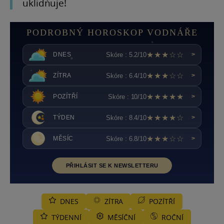
uklidňuje!
PODROBNÝ HOROSKOP VODNÁŘE
★★★☆☆
Skóre : 5.2/10
DNES
>
★★★☆☆
Skóre : 6.4/10
ZÍTRA
>
★★★★★
Skóre : 10/10
POZÍTŘÍ
>
★★★★☆
Skóre : 8.4/10
TÝDEN
>
★★★☆☆
Skóre : 6.8/10
MĚSÍC
>
PŘIHLÁSIT SE K NEWSLETTERU
DNES
ZÍTRA
POZÍTŘÍ
TÝDENNÍ
MĚSÍČNÍ
ROČNÍ