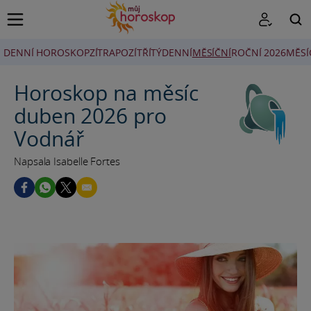
DENNÍ HOROSKOP
ZÍTRA
POZÍTŘÍ
TÝDENNÍ
MĚSÍČNÍ
ROČNÍ 2026
MĚSÍ
HLEDAT
Horoskop na měsíc
duben 2026 pro
Vodnář
Napsala Isabelle Fortes