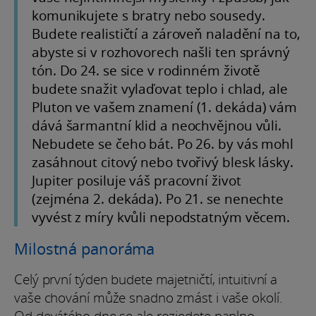
komunikujete s bratry nebo sousedy.
Budete realističtí a zároveň naladění na to,
abyste si v rozhovorech našli ten správný
tón. Do 24. se sice v rodinném životě
budete snažit vylaďovat teplo i chlad, ale
Pluton ve vašem znamení (1. dekáda) vám
dává šarmantní klid a neochvějnou vůli.
Nebudete se čeho bát. Po 26. by vás mohl
zasáhnout citový nebo tvořivý blesk lásky.
Jupiter posiluje váš pracovní život
(zejména 2. dekáda). Po 21. se nenechte
vyvést z míry kvůli nepodstatným věcem.
Milostná panoráma
Celý první týden budete majetničtí, intuitivní a
vaše chování může snadno zmást i vaše okolí.
Od devátého dne se ale rozjedete naplno.