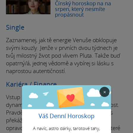
Čínský horoskop na na
srpen, který nesmíte
propásnout
Single
Zaznamenej, jak tě energie Venuše obklopuje
svými kouzly. Jenže v prvních dvou týdnech je
tvůj milostný život pod vlivem Pluta. Takže buď
opatrný/á, jednej vědomě a vybírej si lásku s
naprostou autentičností.
Kariéra / Finance
×
Vstup Marsu do Berana přinese období
dynamiky, kdy budeš muset ukázat bojovnost.
Pravděpodobně se budeš muset vyrovnat s
Váš Denní Horoskop
překážkami při dosahování svých cílů. Je to
opravdová výzva pro ty nejjemnější duše, které
A navíc, astro dárky, tarotové tahy,