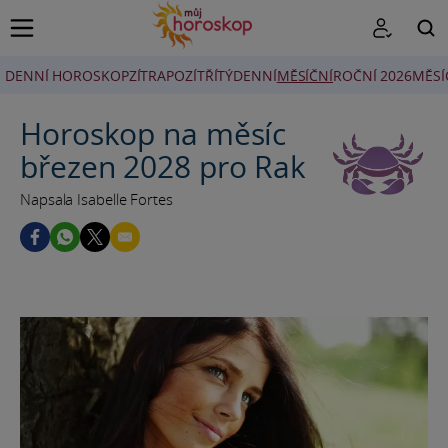
DENNÍ HOROSKOP
ZÍTRA
POZÍTŘÍ
TÝDENNÍ
MĚSÍČNÍ
ROČNÍ 2026
MĚSÍ
HLEDAT
Horoskop na měsíc
březen 2028 pro Rak
Napsala Isabelle Fortes