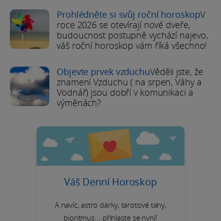
Prohlédněte si svůj roční horoskop
V
roce 2026 se otevírají nové dveře,
budoucnost postupně vychází najevo,
váš roční horoskop vám říká všechno!
Objevte prvek vzduchu
Věděli jste, že
znamení Vzduchu ( na srpen, Váhy a
Vodnář) jsou dobří v komunikaci a
výměnách?
Váš Denní Horoskop
A navíc, astro dárky, tarotové tahy,
bioritmus... přihlaste se nyní!