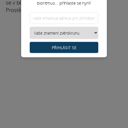
se v běžném životě umí prosadit bez křiku.
bioritmus... přihlaste se nyní!
Prostě. Jen tak. S klidem.
PŘIHLÁSIT SE