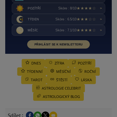
★★★★☆
Skóre : 8/10
POZÍTŘÍ
>
★★★☆☆
Skóre : 6.5/10
TÝDEN
>
★★★★☆
Skóre : 7.1/10
MĚSÍC
>
PŘIHLÁSIT SE K NEWSLETTERU
DNES
ZÍTRA
POZÍTŘÍ
TÝDENNÍ
MĚSÍČNÍ
ROČNÍ
TAROT
ŠTĚSTÍ
LÁSKA
ASTROLOGIE CELEBRIT
ASTROLOGICKÝ BLOG
Sdílet :