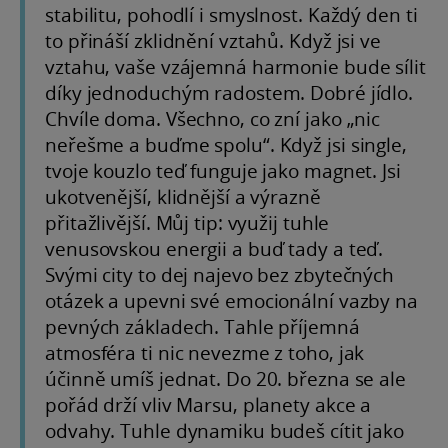
stabilitu, pohodlí i smyslnost. Každý den ti
to přináší zklidnění vztahů. Když jsi ve
vztahu, vaše vzájemná harmonie bude sílit
díky jednoduchým radostem. Dobré jídlo.
Chvíle doma. Všechno, co zní jako „nic
neřešme a buďme spolu“. Když jsi single,
tvoje kouzlo teď funguje jako magnet. Jsi
ukotvenější, klidnější a výrazně
přitažlivější. Můj tip: využij tuhle
venusovskou energii a buď tady a teď.
Svými city to dej najevo bez zbytečných
otázek a upevni své emocionální vazby na
pevných základech. Tahle příjemná
atmosféra ti nic nevezme z toho, jak
účinně umíš jednat. Do 20. března se ale
pořád drží vliv Marsu, planety akce a
odvahy. Tuhle dynamiku budeš cítit jako