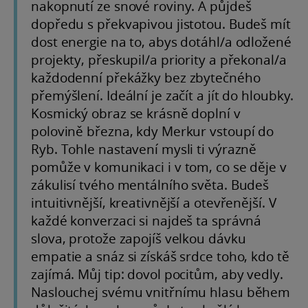
nakopnutí ze snové roviny. A půjdeš
dopředu s překvapivou jistotou. Budeš mít
dost energie na to, abys dotáhl/a odložené
projekty, přeskupil/a priority a překonal/a
každodenní překážky bez zbytečného
přemýšlení. Ideální je začít a jít do hloubky.
Kosmický obraz se krásně doplní v
polovině března, kdy Merkur vstoupí do
Ryb. Tohle nastavení mysli ti výrazně
pomůže v komunikaci i v tom, co se děje v
zákulisí tvého mentálního světa. Budeš
intuitivnější, kreativnější a otevřenější. V
každé konverzaci si najdeš ta správná
slova, protože zapojíš velkou dávku
empatie a snáz si získáš srdce toho, kdo tě
zajímá. Můj tip: dovol pocitům, aby vedly.
Naslouchej svému vnitřnímu hlasu během