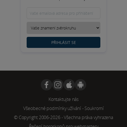
PŘIHLÁSIT SE
Kontaktujte nás
Všeobecné podmínky užívání
-
Soukromí
© Copyright 2006-2026 - Všechna práva vyhrazena
Řešení horoskopů pro webmastery