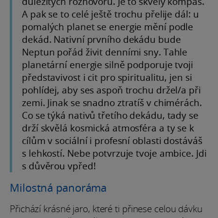
důležitých rozhovorů. Je to skvělý kompas.
A pak se to celé ještě trochu přelije dál: u
pomalých planet se energie mění podle
dekád. Nativní prvního dekádu bude
Neptun pořád živit denními sny. Tahle
planetární energie silně podporuje tvoji
představivost i cit pro spiritualitu, jen si
pohlídej, aby ses aspoň trochu držel/a při
zemi. Jinak se snadno ztratíš v chimérách.
Co se týká nativů třetího dekádu, tady se
drží skvělá kosmická atmosféra a ty se k
cílům v sociální i profesní oblasti dostáváš
s lehkostí. Nebe potvrzuje tvoje ambice. Jdi
s důvěrou vpřed!
Milostná panoráma
Přichází krásné jaro, které ti přinese celou dávku