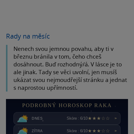
Rady na měsíc
Nenech svou jemnou povahu, aby ti v
březnu bránila v tom, čeho chceš
dosáhnout. Buď rozhodný/á. V lásce je to
ale jinak. Tady se věci uvolní, jen musíš
ukázat svou nejmoudřejší stránku a jednat
s naprostou upřímností.
PODROBNÝ HOROSKOP RAKA
★★★☆☆
Skóre : 6/10
DNES
>
★★★☆☆
Skóre : 6/10
ZÍTRA
>