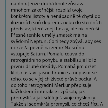
naplno. Jenže druhá koule zůstává
mnohem zákeřnější: rozplizí tvoje
konkrétní jistoty a nenápadně tě chytá do
iluzorních snů dopředu, nebo do sterilních
představ, které znějí hezky, ale nic neřeší.
Přesně tenhle umělý zmatek má na
svědomí Neptun. Co ti tedy zbývá, aby ses
udržel/a pevně na zemi? Na scénu
vstupuje Saturn. Pomalu couvá do
retrográdního pohybu a stabilizuje lidi z
první i druhé dekády. Pomáhá jim držet
klid, nastavit jasné hranice a nepustit se
toho, co se v jejich životě právě počítá. A
do toho retrográdní Merkur přepisuje
každodenní interakce i způsob, jak
přemýšlíš a jak sděluješ svoje myšlenky.
Takže si sedmkrát promysli, co chceš říct. A