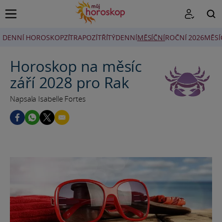
DENNÍ HOROSKOP
ZÍTRA
POZÍTŘÍ
TÝDENNÍ
MĚSÍČNÍ
ROČNÍ 2026
MĚSÍ
HLEDAT
Horoskop na měsíc
září 2028 pro Rak
Napsala Isabelle Fortes