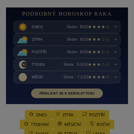
PODROBNÝ HOROSKOP RAKA
★★★★☆
Skóre : 8/10
DNES
>
★★★☆☆
Skóre : 6/10
ZÍTRA
>
★★★☆☆
Skóre : 6/10
POZÍTŘÍ
>
★★★☆☆
Skóre : 6.5/10
TÝDEN
>
★★★★☆
Skóre : 7.1/10
MĚSÍC
>
PŘIHLÁSIT SE K NEWSLETTERU
DNES
ZÍTRA
POZÍTŘÍ
TÝDENNÍ
MĚSÍČNÍ
ROČNÍ
TAROT
ŠTĚSTÍ
LÁSKA