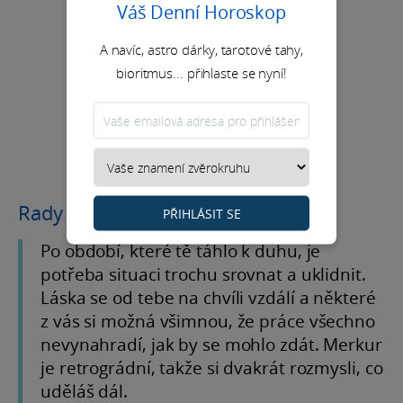
Váš Denní Horoskop
A navíc, astro dárky, tarotové tahy,
bioritmus... přihlaste se nyní!
Rady na měsíc
PŘIHLÁSIT SE
Po období, které tě táhlo k duhu, je
potřeba situaci trochu srovnat a uklidnit.
Láska se od tebe na chvíli vzdálí a některé
z vás si možná všimnou, že práce všechno
nevynahradí, jak by se mohlo zdát. Merkur
je retrográdní, takže si dvakrát rozmysli, co
uděláš dál.