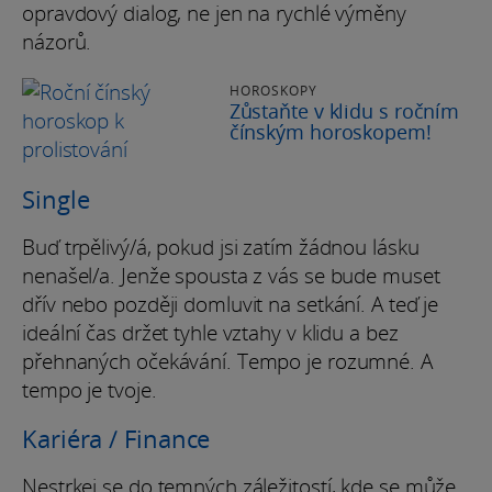
opravdový dialog, ne jen na rychlé výměny
názorů.
HOROSKOPY
Zůstaňte v klidu s ročním
čínským horoskopem!
Single
Buď trpělivý/á, pokud jsi zatím žádnou lásku
nenašel/a. Jenže spousta z vás se bude muset
dřív nebo později domluvit na setkání. A teď je
ideální čas držet tyhle vztahy v klidu a bez
přehnaných očekávání. Tempo je rozumné. A
tempo je tvoje.
Kariéra / Finance
Nestrkej se do temných záležitostí, kde se může