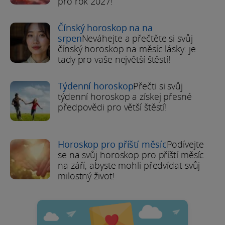
pro rok 2027!
Čínský horoskop na na
srpen
Neváhejte a přečtěte si svůj
čínský horoskop na měsíc lásky: je
tady pro vaše největší štěstí!
Týdenní horoskop
Přečti si svůj
týdenní horoskop a získej přesné
předpovědi pro větší štěstí!
Horoskop pro příští měsíc
Podívejte
se na svůj horoskop pro příští měsíc
na září, abyste mohli předvídat svůj
milostný život!