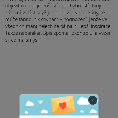
objevit i ten nejmenší stín pochybností. Tvoje
zázemí, zvlášť když jde o lidi z první dekády, tě
může táhnout k chybám v hodnocení. Jenže ve
všedních mantinelech se dá najít i lepší inspirace.
Takže nepanikař. Spíš zpomal, zkontroluj a vyber
si, co má smysl.
×