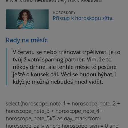
a Mars totiž nebudou celý rok v kvadrátu.
HOROSKOPY
Přístup k horoskopu zítra.
Rady na měsíc
V červnu se neboj trénovat trpělivost. Je to
tvůj životní sparring partner. Vím, že to
někdy drhne, ale tenhle měsíc tě posune
ještě o kousek dál. Věci se budou hýbat, i
když je možná nebudeš hned vidět.
select (horoscope_note_1 + horoscope_note_2 +
horoscope_note_3 + horoscope_note_4 +
horoscope_note_5)/5 as day_mark from
horoscope_daily where horoscope_sign = 0 and