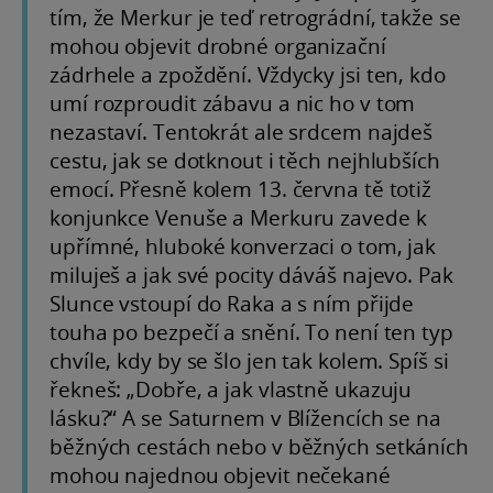
tím, že Merkur je teď retrográdní, takže se
mohou objevit drobné organizační
zádrhele a zpoždění. Vždycky jsi ten, kdo
umí rozproudit zábavu a nic ho v tom
nezastaví. Tentokrát ale srdcem najdeš
cestu, jak se dotknout i těch nejhlubších
emocí. Přesně kolem 13. června tě totiž
konjunkce Venuše a Merkuru zavede k
upřímné, hluboké konverzaci o tom, jak
miluješ a jak své pocity dáváš najevo. Pak
Slunce vstoupí do Raka a s ním přijde
touha po bezpečí a snění. To není ten typ
chvíle, kdy by se šlo jen tak kolem. Spíš si
řekneš: „Dobře, a jak vlastně ukazuju
lásku?“ A se Saturnem v Blížencích se na
běžných cestách nebo v běžných setkáních
mohou najednou objevit nečekané