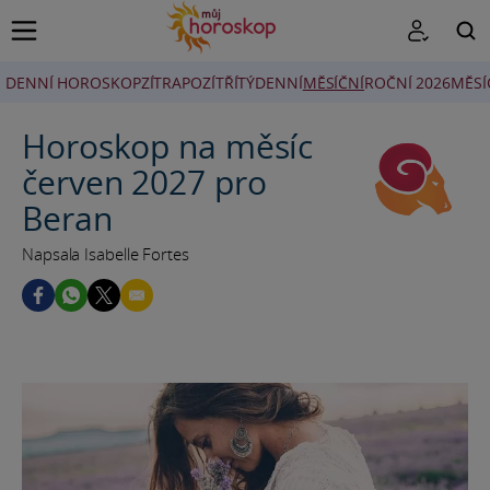
DENNÍ HOROSKOP
ZÍTRA
POZÍTŘÍ
TÝDENNÍ
MĚSÍČNÍ
ROČNÍ 2026
MĚSÍ
HLEDAT
Horoskop na měsíc
červen 2027 pro
Beran
Napsala Isabelle Fortes