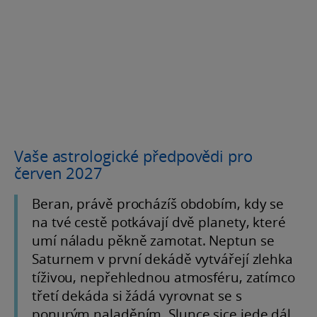
Vaše astrologické předpovědi pro
červen 2027
Beran, právě procházíš obdobím, kdy se
na tvé cestě potkávají dvě planety, které
umí náladu pěkně zamotat. Neptun se
Saturnem v první dekádě vytvářejí zlehka
tíživou, nepřehlednou atmosféru, zatímco
třetí dekáda si žádá vyrovnat se s
ponurým naladěním. Slunce sice jede dál