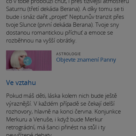
co v tobě probouzí chuť, i přes tíživější atmosféru
Saturnu (třetí dekáda Berana). A díky tomu se ti
bude i snáz dařit „projet“ Neptunův tranzit přes
tvoje Slunce (první dekáda Berana). Tvoje sny
dostanou romantickou příchuť a emoce se
rozběhnou na vyšší obrátky.
ASTROLOGIE
Objevte znamení Panny
Ve vztahu
Pokud máš děti, láska kolem nich bude ještě
výraznější. V každém případě se čekají delší
rozhovory, hlavně na konci června. Konjunkce
Merkuru a Venuše, i když bude Merkur
retrográdní, má šanci přinést na stůl i ty
nevyřízené debaty.