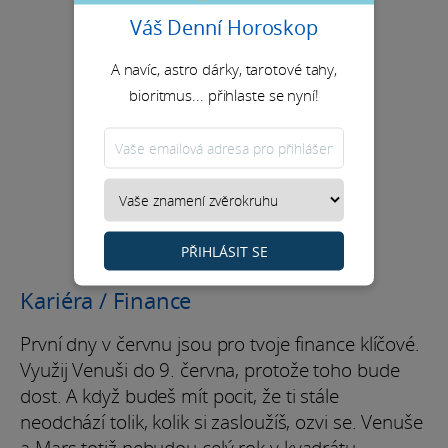
Váš Denní Horoskop
A navíc, astro dárky, tarotové tahy,
bioritmus... přihlaste se nyní!
PŘIHLÁSIT SE
Kariéra / Finance
První dny v červnu jsou pro tvoje finance klíčové.
Využij Venuši do 9. června, protože toho bude
dost. A když budeš mít pocit, že ti stále
neodchází tolik, kolik si zasloužíš, ozvi se. Venuše