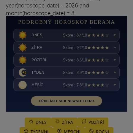
year(horoscope_date) = 2026 and
month(horoscope_date) = 8
PODROBNÝ HOROSKOP BERANA
★★★★☆
Skóre : 8.4/10
DNES
>
★★★★★
Skóre : 9.2/10
ZÍTRA
>
★★★★☆
Skóre : 8.8/10
POZÍTŘÍ
>
★★★★☆
Skóre : 8.9/10
TÝDEN
>
★★★★☆
Skóre : 7.8/10
MĚSÍC
>
PŘIHLÁSIT SE K NEWSLETTERU
DNES
ZÍTRA
POZÍTŘÍ
TÝDENNÍ
MĚSÍČNÍ
ROČNÍ