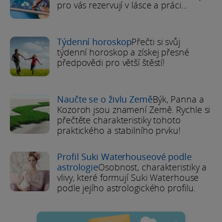
pro vás rezervují v lásce a práci...
Týdenní horoskop
Přečti si svůj
týdenní horoskop a získej přesné
předpovědi pro větší štěstí!
Naučte se o živlu Země
Býk, Panna a
Kozoroh jsou znamení Země. Rychle si
přečtěte charakteristiky tohoto
praktického a stabilního prvku!
Profil Suki Waterhouseové podle
astrologie
Osobnost, charakteristiky a
vlivy, které formují Suki Waterhouse
podle jejího astrologického profilu.