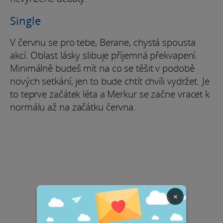
Single
V červnu se pro tebe, Berane, chystá spousta
akcí. Oblast lásky slibuje příjemná překvapení.
Minimálně budeš mít na co se těšit v podobě
nových setkání, jen to bude chtít chvíli vydržet. Je
to teprve začátek léta a Merkur se začne vracet k
normálu až na začátku června.
×