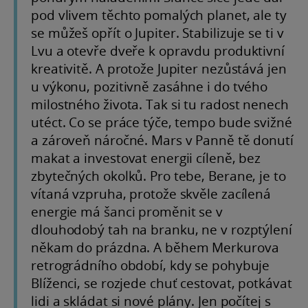
pod vlivem těchto pomalých planet, ale ty
se můžeš opřít o Jupiter. Stabilizuje se ti v
Lvu a otevře dveře k opravdu produktivní
kreativitě. A protože Jupiter nezůstává jen
u výkonu, pozitivně zasáhne i do tvého
milostného života. Tak si tu radost nenech
utéct. Co se práce týče, tempo bude svižné
a zároveň náročné. Mars v Panně tě donutí
makat a investovat energii cíleně, bez
zbytečných okolků. Pro tebe, Berane, je to
vítaná vzpruha, protože skvěle zacílená
energie má šanci proměnit se v
dlouhodobý tah na branku, ne v rozptýlení
někam do prázdna. A během Merkurova
retrográdního období, kdy se pohybuje
Blíženci, se rozjede chuť cestovat, potkávat
lidi a skládat si nové plány. Jen počítej s