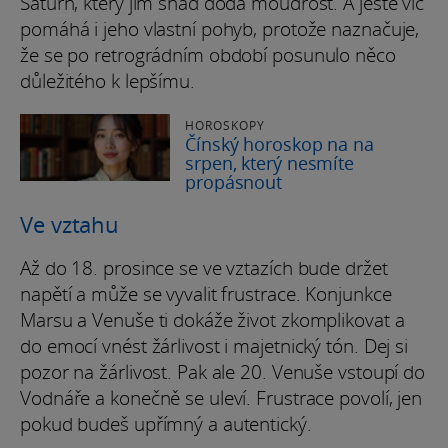
Saturn, který jim snad dodá moudrost. A ještě víc
pomáhá i jeho vlastní pohyb, protože naznačuje,
že se po retrográdním období posunulo něco
důležitého k lepšímu.
HOROSKOPY
Čínský horoskop na na
srpen, který nesmíte
propásnout
Ve vztahu
Až do 18. prosince se ve vztazích bude držet
napětí a může se vyvalit frustrace. Konjunkce
Marsu a Venuše ti dokáže život zkomplikovat a
do emocí vnést žárlivost i majetnický tón. Dej si
pozor na žárlivost. Pak ale 20. Venuše vstoupí do
Vodnáře a konečně se uleví. Frustrace povolí, jen
pokud budeš upřímný a autentický.