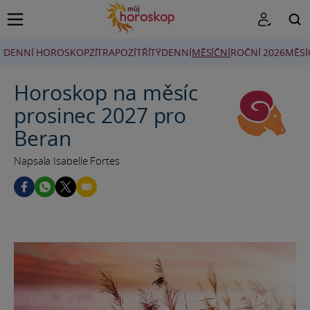
DENNÍ HOROSKOP
ZÍTRA
POZÍTŘÍ
TÝDENNÍ
MĚSÍČNÍ
ROČNÍ 2026
MĚSÍ
HLEDAT
Horoskop na měsíc
prosinec 2027 pro
Beran
Napsala Isabelle Fortes