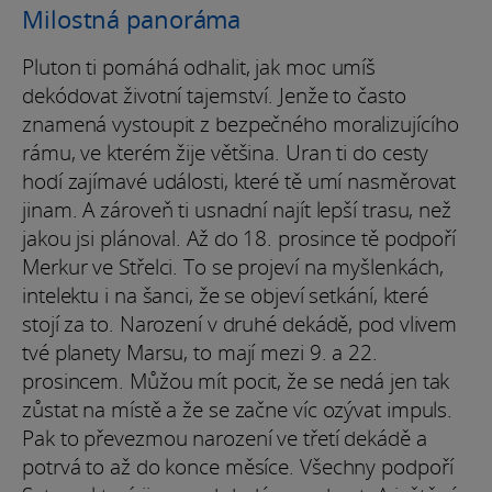
Milostná panoráma
Pluton ti pomáhá odhalit, jak moc umíš
dekódovat životní tajemství. Jenže to často
znamená vystoupit z bezpečného moralizujícího
rámu, ve kterém žije většina. Uran ti do cesty
hodí zajímavé události, které tě umí nasměrovat
jinam. A zároveň ti usnadní najít lepší trasu, než
jakou jsi plánoval. Až do 18. prosince tě podpoří
Merkur ve Střelci. To se projeví na myšlenkách,
intelektu i na šanci, že se objeví setkání, které
stojí za to. Narození v druhé dekádě, pod vlivem
tvé planety Marsu, to mají mezi 9. a 22.
prosincem. Můžou mít pocit, že se nedá jen tak
zůstat na místě a že se začne víc ozývat impuls.
Pak to převezmou narození ve třetí dekádě a
potrvá to až do konce měsíce. Všechny podpoří