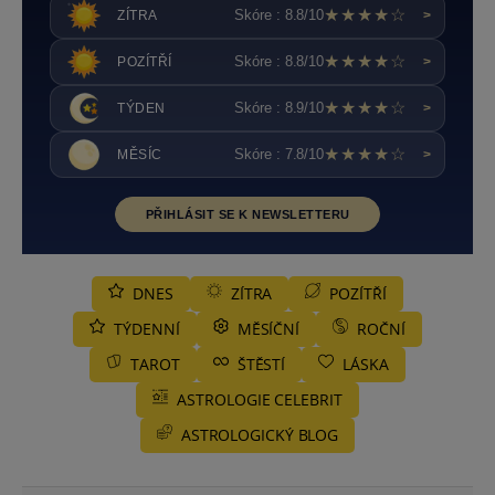
★★★★☆
Skóre : 8.8/10
ZÍTRA
>
★★★★☆
Skóre : 8.8/10
POZÍTŘÍ
>
★★★★☆
Skóre : 8.9/10
TÝDEN
>
★★★★☆
Skóre : 7.8/10
MĚSÍC
>
PŘIHLÁSIT SE K NEWSLETTERU
DNES
ZÍTRA
POZÍTŘÍ
TÝDENNÍ
MĚSÍČNÍ
ROČNÍ
TAROT
ŠTĚSTÍ
LÁSKA
ASTROLOGIE CELEBRIT
ASTROLOGICKÝ BLOG