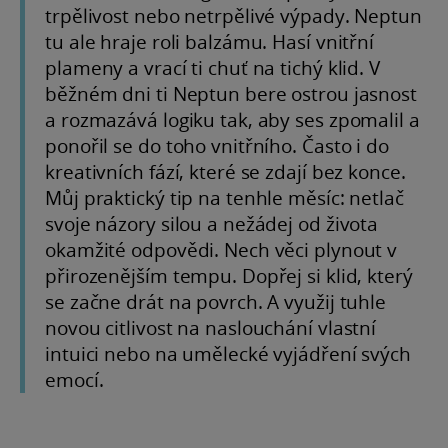
trpělivost nebo netrpělivé výpady. Neptun
tu ale hraje roli balzámu. Hasí vnitřní
plameny a vrací ti chuť na tichý klid. V
běžném dni ti Neptun bere ostrou jasnost
a rozmazává logiku tak, aby ses zpomalil a
ponořil se do toho vnitřního. Často i do
kreativních fází, které se zdají bez konce.
Můj praktický tip na tenhle měsíc: netlač
svoje názory silou a nežádej od života
okamžité odpovědi. Nech věci plynout v
přirozenějším tempu. Dopřej si klid, který
se začne drát na povrch. A využij tuhle
novou citlivost na naslouchání vlastní
intuici nebo na umělecké vyjádření svých
emocí.