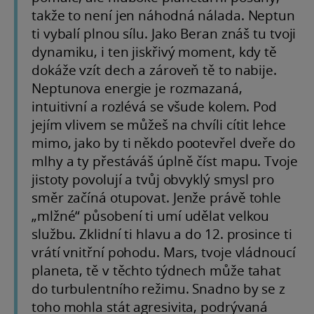
takže to není jen náhodná nálada. Neptun
ti vybalí plnou sílu. Jako Beran znáš tu tvoji
dynamiku, i ten jiskřivý moment, kdy tě
dokáže vzít dech a zároveň tě to nabije.
Neptunova energie je rozmazaná,
intuitivní a rozlévá se všude kolem. Pod
jejím vlivem se můžeš na chvíli cítit lehce
mimo, jako by ti někdo pootevřel dveře do
mlhy a ty přestáváš úplně číst mapu. Tvoje
jistoty povolují a tvůj obvyklý smysl pro
směr začíná otupovat. Jenže právě tohle
„mlžné“ působení ti umí udělat velkou
službu. Zklidní ti hlavu a do 12. prosince ti
vrátí vnitřní pohodu. Mars, tvoje vládnoucí
planeta, tě v těchto týdnech může tahat
do turbulentního režimu. Snadno by se z
toho mohla stát agresivita, podrývaná