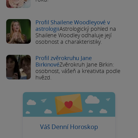
Profil Shailene Woodleyové v
astrologii
Astrologický pohled na
Shailene Woodley odhaluje její
osobnost a charakteristiky.
Profil zvěrokruhu Jane
Birkinové
Zvěrokruh Jane Birkin:
osobnost, vášeň a kreativita podle
hvězd.
Váš Denní Horoskop