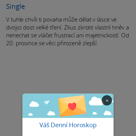
Single
V tuhle chvíli ti povaha může dělat v lásce ve
dvojici dost velké tření. Zkus zkrotit vlastní hněv a
nenechat se vláčet frustrací ani majetnickostí. Od
20. prosince se věci přirozeně zlepší.
×
Váš Denní Horoskop