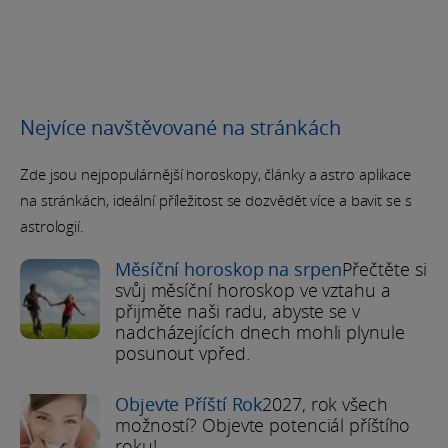
Nejvíce navštěvované na stránkách
Zde jsou nejpopulárnější horoskopy, články a astro aplikace
na stránkách, ideální příležitost se dozvědět více a bavit se s
astrologií.
Měsíční horoskop na srpen
Přečtěte si
svůj měsíční horoskop ve vztahu a
přijměte naši radu, abyste se v
nadcházejících dnech mohli plynule
posunout vpřed.
Objevte Příští Rok
2027, rok všech
možností? Objevte potenciál příštího
roku!