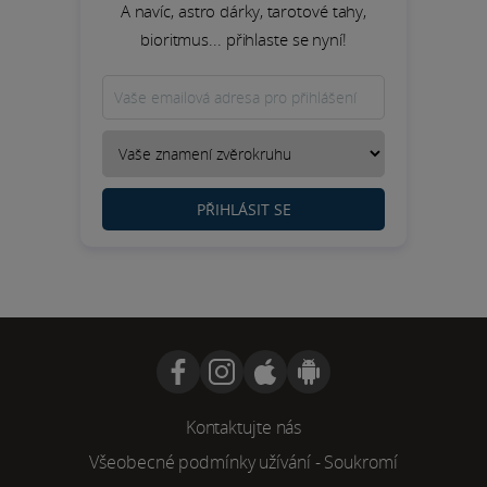
A navíc, astro dárky, tarotové tahy,
bioritmus... přihlaste se nyní!
PŘIHLÁSIT SE
Kontaktujte nás
Všeobecné podmínky užívání
-
Soukromí