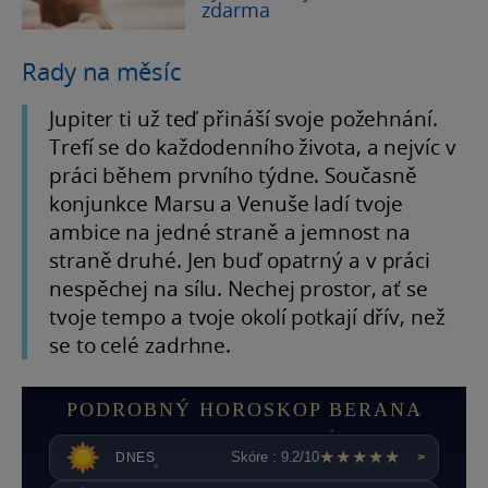
zdarma
Rady na měsíc
Jupiter ti už teď přináší svoje požehnání.
Trefí se do každodenního života, a nejvíc v
práci během prvního týdne. Současně
konjunkce Marsu a Venuše ladí tvoje
ambice na jedné straně a jemnost na
straně druhé. Jen buď opatrný a v práci
nespěchej na sílu. Nechej prostor, ať se
tvoje tempo a tvoje okolí potkají dřív, než
se to celé zadrhne.
PODROBNÝ HOROSKOP BERANA
★★★★★
Skóre : 9.2/10
DNES
>