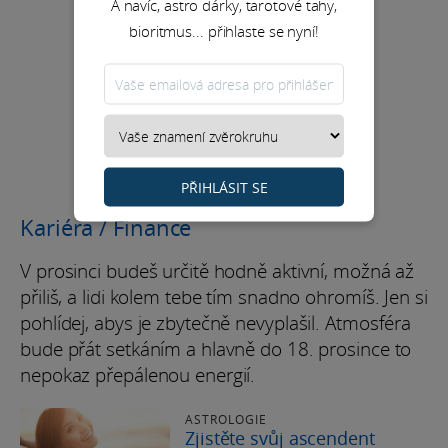
A navíc, astro dárky, tarotové tahy,
bioritmus... přihlaste se nyní!
PŘIHLÁSIT SE
Kariéra / Finance
V prosinci budeš určitě hodně aktivní, možná až
přiliš, a lidi kolem tebe tím snadno ohromíš. Jen si
pohlídej, abys je zbytečně nevyplašil. Atmosféra
bude přát setkáním a hlavně do 18. prosince to
nepokaz přepálenou energií.
ASTROLOGIE
Zjistěte svůj ascendent