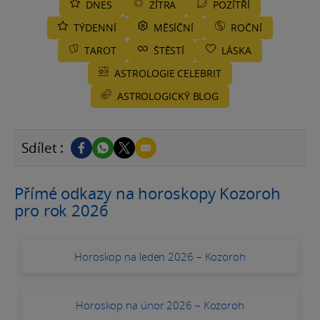
DNES
ZÍTRA
POZÍTŘÍ
TÝDENNÍ
MĚSÍČNÍ
ROČNÍ
TAROT
ŠTĚSTÍ
LÁSKA
ASTROLOGIE CELEBRIT
ASTROLOGICKÝ BLOG
Sdílet :
Přímé odkazy na horoskopy Kozoroh
pro rok 2026
Horoskop na leden 2026 – Kozoroh
Horoskop na únor 2026 – Kozoroh