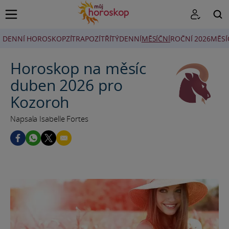
DENNÍ HOROSKOP
ZÍTRA
POZÍTŘÍ
TÝDENNÍ
MĚSÍČNÍ
ROČNÍ 2026
MĚSÍ
HLEDAT
Horoskop na měsíc
duben 2026 pro
Kozoroh
Napsala Isabelle Fortes