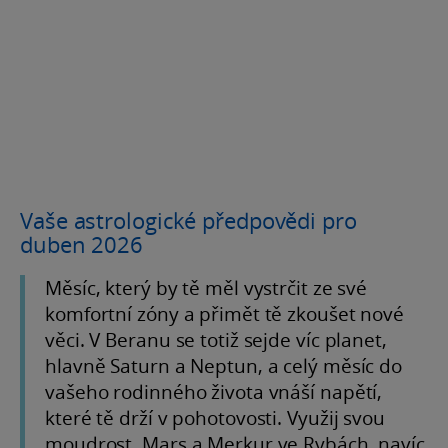
Vaše astrologické předpovědi pro
duben 2026
Měsíc, který by tě měl vystrčit ze své
komfortní zóny a přimět tě zkoušet nové
věci. V Beranu se totiž sejde víc planet,
hlavně Saturn a Neptun, a celý měsíc do
vašeho rodinného života vnáší napětí,
které tě drží v pohotovosti. Využij svou
moudrost. Mars a Merkur ve Rybách, navíc