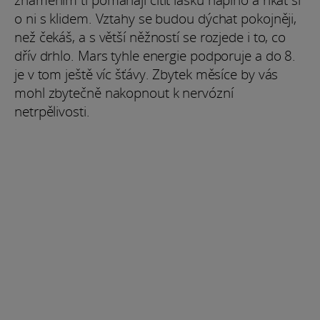
o ni s klidem. Vztahy se budou dýchat pokojněji,
než čekáš, a s větší něžností se rozjede i to, co
dřív drhlo. Mars tyhle energie podporuje a do 8.
je v tom ještě víc šťávy. Zbytek měsíce by vás
mohl zbytečně nakopnout k nervózní
netrpělivosti.