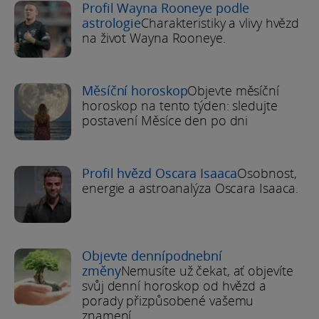
Profil Wayna Rooneye podle
astrologie
Charakteristiky a vlivy hvězd
na život Wayna Rooneye.
Měsíční horoskop
Objevte měsíční
horoskop na tento týden: sledujte
postavení Měsíce den po dni
Profil hvězd Oscara Isaaca
Osobnost,
energie a astroanalýza Oscara Isaaca.
Objevte dennípodnební
změny
Nemusíte už čekat, ať objevíte
svůj denní horoskop od hvězd a
porady přizpůsobené vašemu
znamení.