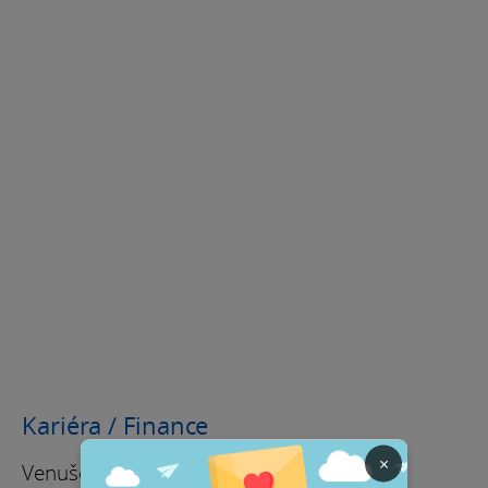
Kariéra / Finance
×
Venuše a Uran v páru od 24. naznačují