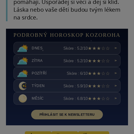
pomáhají. Uspořádej si věci a dej si klid.
Láska nebo vaše děti budou tvým lékem
na srdce.
PODROBNÝ HOROSKOP KOZOROHA
★★★☆☆
Skóre : 5.2/10
DNES
>
★★★☆☆
Skóre : 5.2/10
ZÍTRA
>
★★★☆☆
Skóre : 6/10
POZÍTŘÍ
>
★★★☆☆
Skóre : 5.9/10
TÝDEN
>
★★★☆☆
Skóre : 6.8/10
MĚSÍC
>
PŘIHLÁSIT SE K NEWSLETTERU