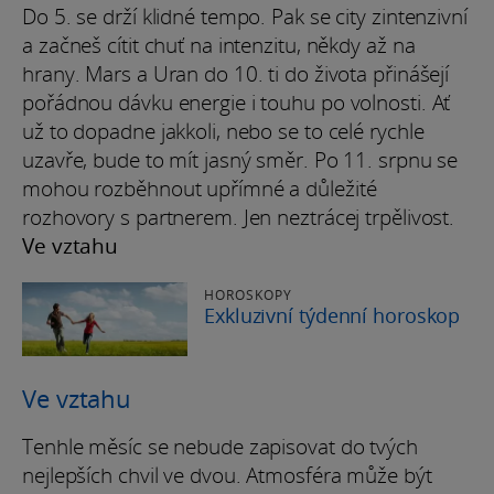
Do 5. se drží klidné tempo. Pak se city zintenzivní
a začneš cítit chuť na intenzitu, někdy až na
hrany. Mars a Uran do 10. ti do života přinášejí
pořádnou dávku energie i touhu po volnosti. Ať
už to dopadne jakkoli, nebo se to celé rychle
uzavře, bude to mít jasný směr. Po 11. srpnu se
mohou rozběhnout upřímné a důležité
rozhovory s partnerem. Jen neztrácej trpělivost.
Ve vztahu
HOROSKOPY
Exkluzivní týdenní horoskop
Ve vztahu
Tenhle měsíc se nebude zapisovat do tvých
nejlepších chvil ve dvou. Atmosféra může být