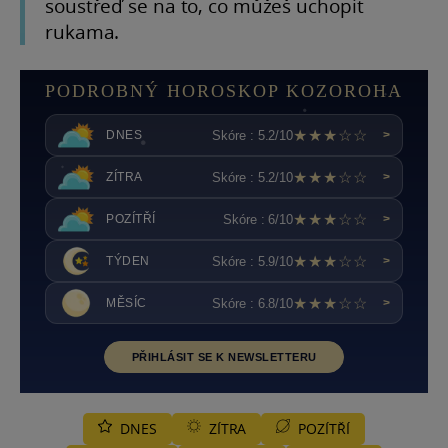
soustřeď se na to, co můžeš uchopit
rukama.
PODROBNÝ HOROSKOP KOZOROHA
★★★☆☆
Skóre : 5.2/10
DNES
>
★★★☆☆
Skóre : 5.2/10
ZÍTRA
>
★★★☆☆
Skóre : 6/10
POZÍTŘÍ
>
★★★☆☆
Skóre : 5.9/10
TÝDEN
>
★★★☆☆
Skóre : 6.8/10
MĚSÍC
>
PŘIHLÁSIT SE K NEWSLETTERU
DNES
ZÍTRA
POZÍTŘÍ