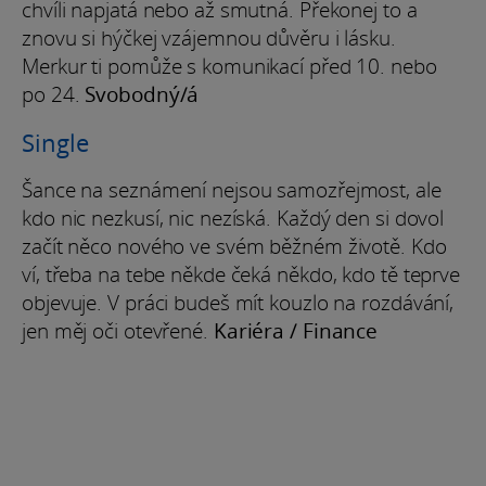
chvíli napjatá nebo až smutná. Překonej to a
znovu si hýčkej vzájemnou důvěru i lásku.
Merkur ti pomůže s komunikací před 10. nebo
po 24.
Svobodný/á
Single
Šance na seznámení nejsou samozřejmost, ale
kdo nic nezkusí, nic nezíská. Každý den si dovol
začít něco nového ve svém běžném životě. Kdo
ví, třeba na tebe někde čeká někdo, kdo tě teprve
objevuje. V práci budeš mít kouzlo na rozdávání,
jen měj oči otevřené.
Kariéra / Finance