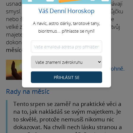
usnadní přesun peněz i rozhodnutí, která dávají
Váš Denní Horoskop
smysl. Může jít o vyšší příjem, výhodnější půjčku
nebo šanci na hlubší změnu, která ti přinese
A navíc, astro dárky, tarotové tahy,
velké zisky. Pluton v první dekádě pečuje o tvůj
bioritmus... přihlaste se nyní!
majetek jako vládce vlastního království. A
dokonce je možné, že se ti zvýší plat.
Rada
měsíce
ASTROLOGIE
Naučte se vše o prvků ohně.
PŘIHLÁSIT SE
Rady na měsíc
Tento srpen se zaměř na praktické věci a
na to, jak nakládáš se svým majetkem. Je
to skvělé, protože nemusíš nikomu nic
dokazovat. Na chvíli nech lásku stranou a