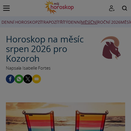
DENNÍ HOROSKOP
ZÍTRA
POZÍTŘÍ
TÝDENNÍ
MĚSÍČNÍ
ROČNÍ 2026
MĚSÍ
HLEDAT
Horoskop na měsíc
srpen 2026 pro
Kozoroh
Napsala Isabelle Fortes