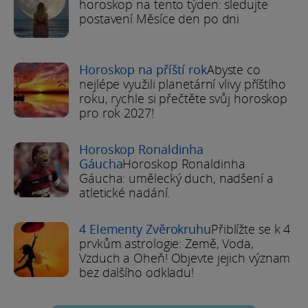
horoskop na tento týden: sledujte
postavení Měsíce den po dni
Horoskop na příští rok
Abyste co
nejlépe využili planetární vlivy příštího
roku, rychle si přečtěte svůj horoskop
pro rok 2027!
Horoskop Ronaldinha
Gáucha
Horoskop Ronaldinha
Gáucha: umělecký duch, nadšení a
atletické nadání.
4 Elementy Zvěrokruhu
Přiblížte se k 4
prvkům astrologie: Země, Voda,
Vzduch a Oheň! Objevte jejich význam
bez dalšího odkladu!