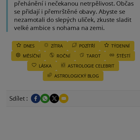
přehánění i nečekanou netrpělivost. Občas
se přidají i přemrštěné obavy. Abyste se
nezamotali do slepých uliček, zkuste sladit
velké ambice s nohama na zemi.
DNES
ZÍTRA
POZÍTŘÍ
TÝDENNÍ
MĚSÍČNÍ
ROČNÍ
TAROT
ŠTĚSTÍ
LÁSKA
ASTROLOGIE CELEBRIT
ASTROLOGICKÝ BLOG
Sdílet :