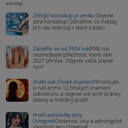
astrologií.
Zítřejší horoskop je venku.
Objevte
zítra horoskop! Odhalíme, co hvězdy
pro vás rezervují v lásce a práci...
Zaměřte se na Příští rok
Příští rok
nezmeškejte příležitosti, které vám
2027 přinese. Objevte valčík planet
nyní!
Znáte své čínské znamení?
Prolistujte
si náš archiv 12 čínských znamení
zvěrokruhu a objevte své silné stránky,
slabiny a milostný profil!
Profil astroložky Jeny
Ortegové
Osobnost, vlivy a astrologické
vlastnosti Jeny Ortegové.