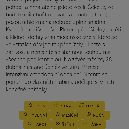
pohodlí a hmatatelné jistotě zesílí. Čekejte, že
budete mít chuť budovat na dlouhou trať. Jen
pozor, tahle změna nebude úplně snadná.
Kvadrát mezi Venuší a Plutem přináší vlny napětí
a klidně i do hry vrátí mocenské střety, které se
ve vztazích dřív jen tak přehlížely. Hlaste si
žárlivost a nenechte se stáhnout touhou mít
všechno pod kontrolou. Na závěr měsíce, 28.
dubna, nastane úplněk ve Štíru. Přinese
intenzivní emocionální odhalení. Nechte se
ponořit do vlastních hlubin a udělejte si v nich
konečně pořádky.
DNES
ZÍTRA
POZÍTŘÍ
TÝDENNÍ
MĚSÍČNÍ
ROČNÍ
TAROT
ŠTĚSTÍ
LÁSKA