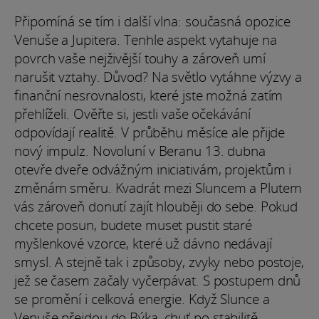
Připomíná se tím i další vlna: současná opozice
Venuše a Jupitera. Tenhle aspekt vytahuje na
povrch vaše nejživější touhy a zároveň umí
narušit vztahy. Důvod? Na světlo vytáhne výzvy a
finanční nesrovnalosti, které jste možná zatím
přehlíželi. Ověřte si, jestli vaše očekávání
odpovídají realitě. V průběhu měsíce ale přijde
nový impulz. Novoluní v Beranu 13. dubna
otevře dveře odvážným iniciativám, projektům i
změnám směru. Kvadrát mezi Sluncem a Plutem
vás zároveň donutí zajít hlouběji do sebe. Pokud
chcete posun, budete muset pustit staré
myšlenkové vzorce, které už dávno nedávají
smysl. A stejně tak i způsoby, zvyky nebo postoje,
jež se časem začaly vyčerpávat. S postupem dnů
se promění i celková energie. Když Slunce a
Venuše přejdou do Býka, chuť po stabilitě,