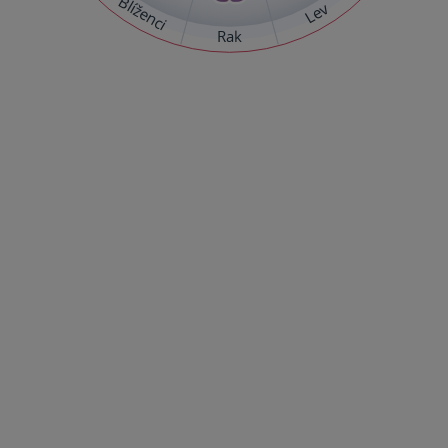
Blíženci
Lev
Rak