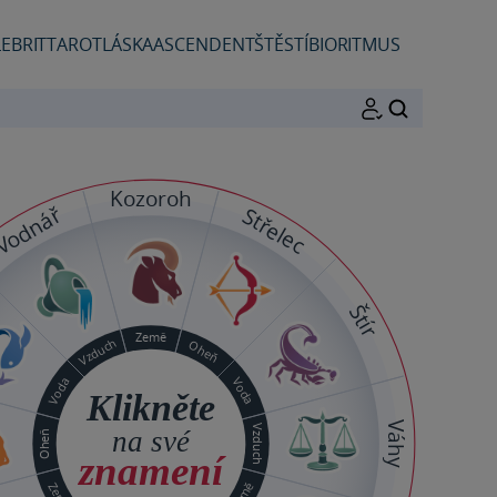
EBRIT
TAROT
LÁSKA
ASCENDENT
ŠTĚSTÍ
BIORITMUS
HLEDAT
Kozoroh
Vodnář
Střelec
Štír
Země
Vzduch
Oheň
Voda
Voda
Klikněte
Váhy
Vzduch
na své
Oheň
znamení
Země
Země