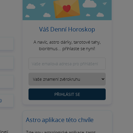
Váš Denní Horoskop
A navíc, astro dárky, tarotové tahy,
9
bioritmus... přihlaste se nyní!
9
PŘIHLÁSIT SE
9
Astro aplikace této chvíle
ogií.
Zde jsou astrologické aplikace, tarot,