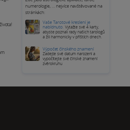
numerologie, ... nejvíce navštěvované na
stránkách:
Vaše Tarotové kreslení je
života!
nabídnuto.
Vytažte své 4 karty,
abyste poznali rady našich tarologů
a žili harmonicky v příštích dnech.
Výpočet čínského znamení
nám
Zadejte své datum narození a
vypočítejte své čínské znamení
zvěrokruhu