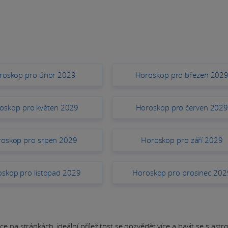
roskop pro únor 2029
Horoskop pro březen 202
oskop pro květen 2029
Horoskop pro červen 202
oskop pro srpen 2029
Horoskop pro září 2029
skop pro listopad 2029
Horoskop pro prosinec 202
 na stránkách, ideální příležitost se dozvědět více a bavit se s astrol