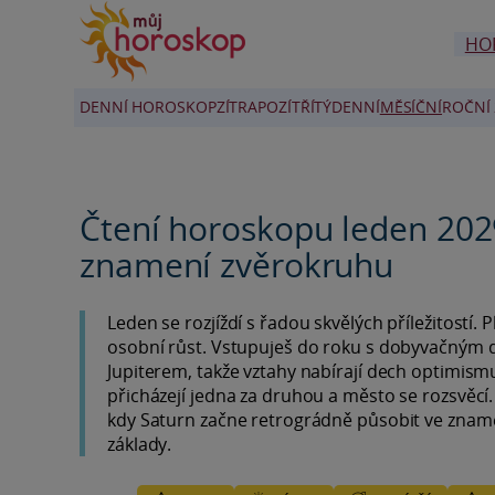
HO
DENNÍ HOROSKOP
ZÍTRA
POZÍTŘÍ
TÝDENNÍ
MĚSÍČNÍ
ROČNÍ 
Čtení horoskopu leden 202
znamení zvěrokruhu
Leden se rozjíždí s řadou skvělých příležitostí. P
osobní růst. Vstupuješ do roku s dobyvačným d
Jupiterem, takže vztahy nabírají dech optimismu
přicházejí jedna za druhou a město se rozsvěcí. 
kdy Saturn začne retrográdně působit ve zname
základy.