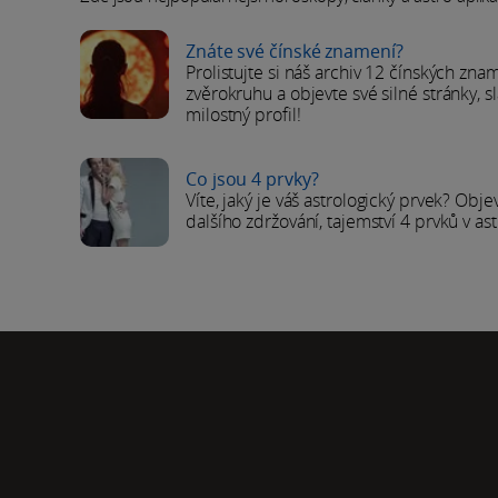
Znáte své čínské znamení?
Prolistujte si náš archiv 12 čínských zna
zvěrokruhu a objevte své silné stránky, s
milostný profil!
Co jsou 4 prvky?
Víte, jaký je váš astrologický prvek? Obje
dalšího zdržování, tajemství 4 prvků v ast