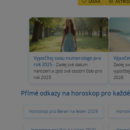
LÁSKA
ASTROL
Vypočítej svou numerologii pro
Výpoče
rok 2025
-
Zadej své datum
Zadej sv
narození a zjisti své osobní číslo pro
vypočíte
rok 2025
2026
Přímé odkazy na horoskop pro každé
Horoskop pro Beran na leden 2029
Horosk
Horoskop pro Rak na leden 2029
Horosk