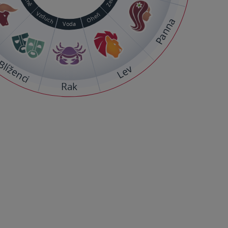
Vzduch
Oheň
Panna
Voda
Blíženci
Lev
Rak