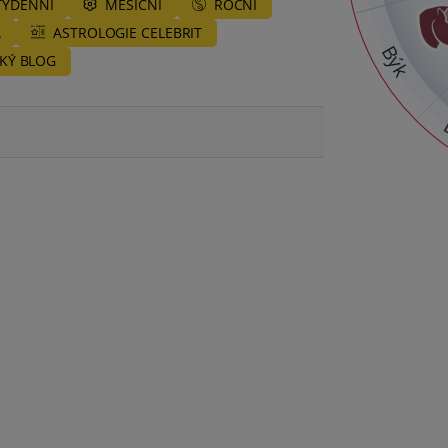
TÝDENNÍ
MĚSÍČNÍ
ROČNÍ
A
ASTROLOGIE CELEBRIT
Býk
KÝ BLOG