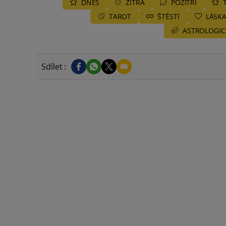
DNES
ZÍTRA
POZÍTŘÍ
TAROT
ŠTĚSTÍ
LÁSK
ASTROLOGIC
Sdílet :