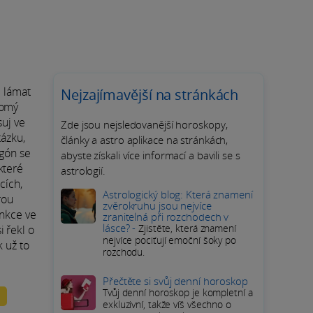
e lámat
Nejzajímavější na stránkách
romý
suj ve
Zde jsou nejsledovanější horoskopy,
tázku,
články a astro aplikace na stránkách,
igón se
abyste získali více informací a bavili se s
které
astrologií.
cích,
Astrologický blog: Která znamení
rou
zvěrokruhu jsou nejvíce
unkce ve
zranitelná při rozchodech v
lásce? -
Zjistěte, která znamení
i řekl o
nejvíce pociťují emoční šoky po
k už to
rozchodu.
Přečtěte si svůj denní horoskop
Tvůj denní horoskop je kompletní a
exkluzivní, takže víš všechno o