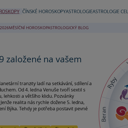
ROSKOPY
ČÍNSKÉ HOROSKOPY
ASTROLOGIE
ASTROLOGIE CEL
2026
MĚSÍČNÍ HOROSKOP
ASTROLOGICKÝ BLOG
9 založené na vašem
Ryby
lanetární tranzity ladí na setkávání, sdílení a
uchem. Od 4. ledna Venuše tvoří sextil s
, lehkosti a většího klidu. Pozvánky
Jenže realita nás rychle dožene 5. ledna,
ní Býka. Tehdy je potřeba postavit pevné
Beran