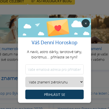
ASTROLOGICKÝ BLOG
OGIE CELEBRIT
×
Váš Denní Horoskop
t numerologie 2026
-
Zjistěte své čínské znamení
A navíc, astro dárky, tarotové tahy,
zvěrokruhu
-
é datum narození a
Zjistěte, jaké je vaše
bioritmus... přihlaste se nyní!
j své osobní číslo pro rok
čínské znamení zadáním vašeho
data narození
 znamení pro leden 2029
op pro Býk na leden 2029
Horoskop pro Blíženci na leden
PŘIHLÁSIT SE
op pro Lev na leden 2029
Horoskop pro Panna na leden 