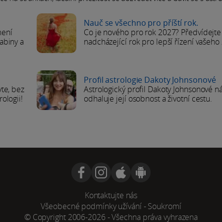
Nauč se všechno pro příští rok.
mení
Co je nového pro rok 2027? Předvídejte
labiny a
nadcházející rok pro lepší řízení vašeho 
Profil astrologie Dakoty Johnsonové
vte, bez
Astrologický profil Dakoty Johnsonové 
rologii!
odhaluje její osobnost a životní cestu.
Kontaktujte nás
Všeobecné podmínky užívání
-
Soukromí
© Copyright 2006-2026 - Všechna práva vyhrazena