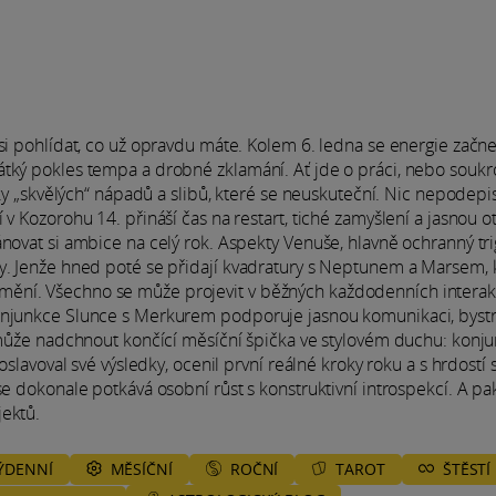
 si pohlídat, co už opravdu máte. Kolem 6. ledna se energie začn
átký pokles tempa a drobné zklamání. Ať jde o práci, nebo souk
sky „skvělých“ nápadů a slibů, které se neuskuteční. Nic nepodepi
v Kozorohu 14. přináší čas na restart, tiché zamyšlení a jasnou o
ánovat si ambice na celý rok. Aspekty Venuše, hlavně ochranný tr
hy. Jenže hned poté se přidají kvadratury s Neptunem a Marsem, 
mění. Všechno se může projevit v běžných každodenních interak
konjunkce Slunce s Merkurem podporuje jasnou komunikaci, byst
ě může nadchnout končící měsíční špička ve stylovém duchu: konj
oslavoval své výsledky, ocenil první reálné kroky roku a s hrdostí s
se dokonale potkává osobní růst s konstruktivní introspekcí. A pa
jektů.
ÝDENNÍ
MĚSÍČNÍ
ROČNÍ
TAROT
ŠTĚSTÍ