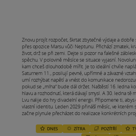
Znovu projít rozpočet, škrtat zbytečné výdaje a dobře
přes opozice Marsu vůči Neptunu. Přichází zmatek, kr
život, drž se při zemi. Dejte si pozor na falešné záble
spěchu. V polovině měsíce se situace vyjasní. Novoluní 
kam chceš dlouhodobě mířit. Je to ideální chvíle napl
Saturnem 11., posilují pevné, upřímné a závazné vzta
umí rozhýbat napětí a vnést do komunikace nedorozu
pokud se „mlha“ bude dál držet. Naštěstí 16. ledna 
hlavu a rozhodnutí, která dávají smysl. A 30. ledna t
Lvu nalije do hry divadelní energii. Připomene ti, abys 
vlastní identitu. Leden 2029 přináší měsíc, ve kterém 
začne plynule přecházet do realizace konkrétních pro
DNES
ZÍTRA
POZÍTŘÍ
T