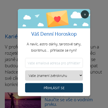
×
Váš Denní Horoskop
Kariéra / Finance
A navíc, astro dárky, tarotové tahy,
V profesním životě je duben skvělý pro posun a
bioritmus... přihlaste se nyní!
rozjeté projekty. Tvoje schopnost uchopit věci
jasně a efektivně je teď ve formě. Myšlenky se
budou sypat snadno a spolupráce bude klapat
hladce, skoro bez úsilí. Je to ideální čas posunout
své cíle o další krok a přetavit ambice do
konkrétních činů s klidem a jistotou.
PŘIHLÁSIT SE
ASTROLOGIE
Naučte se vše o vodním
prvku.