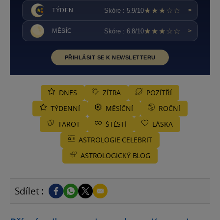
★★★☆☆
Skóre : 5.9/10
TÝDEN
>
★★★☆☆
Skóre : 6.8/10
MĚSÍC
>
PŘIHLÁSIT SE K NEWSLETTERU
DNES
ZÍTRA
POZÍTŘÍ
TÝDENNÍ
MĚSÍČNÍ
ROČNÍ
TAROT
ŠTĚSTÍ
LÁSKA
ASTROLOGIE CELEBRIT
ASTROLOGICKÝ BLOG
Sdílet :