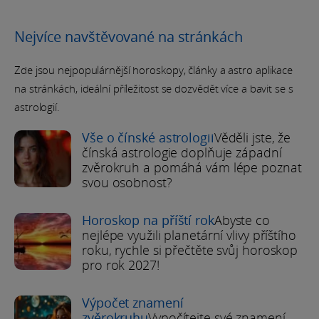
Nejvíce navštěvované na stránkách
Zde jsou nejpopulárnější horoskopy, články a astro aplikace
na stránkách, ideální příležitost se dozvědět více a bavit se s
astrologií.
Vše o čínské astrologii
Věděli jste, že
čínská astrologie doplňuje západní
zvěrokruh a pomáhá vám lépe poznat
svou osobnost?
Horoskop na příští rok
Abyste co
nejlépe využili planetární vlivy příštího
roku, rychle si přečtěte svůj horoskop
pro rok 2027!
Výpočet znamení
zvěrokruhu
Vypočítejte své znamení