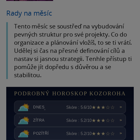
Rady na měsíc
Tento měsíc se soustřeď na vybudování
pevných struktur pro své projekty. Co do
organizace a plánování vložíš, to se ti vrátí.
Udělej si čas na přesné definování cílů a
nastav si jasnou strategii. Tenhle přístup ti
pomůže jít dopředu s důvěrou a se
stabilitou.
PODROBNÝ HOROSKOP KOZOROHA
★★★☆☆
Skóre : 5.6/10
DNES
>
★★★☆☆
Skóre : 5.2/10
ZÍTRA
>
★★★☆☆
Skóre : 5.2/10
POZÍTŘÍ
>