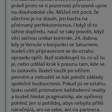
právě proto se ti pozornost přirozeně upne
na dlouhodobé cíle. Můžeš mít pocit, že
všechno je na dosah, jen bacha na
přehnaný perfekcionismus. I když tě to
táhne dopředu, nauč se taky povolit, když
věci začnou unikat kontrole. 24. dubna,
kdy je Venuše v konjunkci se Saturnem,
budeš cítit připravenost se do vztahu
opravdu opřít. Buď stabilizuješ to, co už tu
je, nebo uděláš krok k posunu tam, kde se
to zastavilo. Budeš toužit po něčem
pevném a nebudeš se bát položit základy
společné budoucnosti. Pokud jsi ve vztahu,
lásku uvidíš prizmatem každodenní reality
a budeš hledat pragmatický, ale upřímný
pohled. Jen si pohlídej, abys nebyl/a příliš
náročný/á, ani na sebe, ani na partnera.