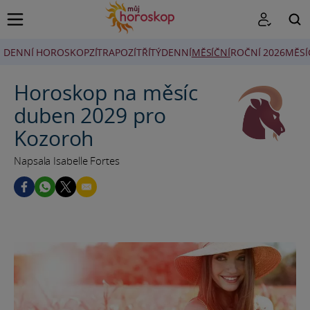
DENNÍ HOROSKOP
ZÍTRA
POZÍTŘÍ
TÝDENNÍ
MĚSÍČNÍ
ROČNÍ 2026
MĚSÍ
HLEDAT
Horoskop na měsíc
duben 2029 pro
Kozoroh
Napsala Isabelle Fortes