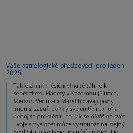
Vaše astrologické předpovědi pro leden
2026
Tahle zimní měsíční vlna tě táhne k
sebereflexi. Planety v Kozorohu (Slunce,
Merkur, Venuše a Mars) ti dávají jasný
impuls: zasuň do hry své vnitřní „ano“ a
neboj se proměnit i to, jak se díváš na svět.
Tvoje smyslnost může vystoupat na stejný
piedestal jako tvoje finanční ambice. Od