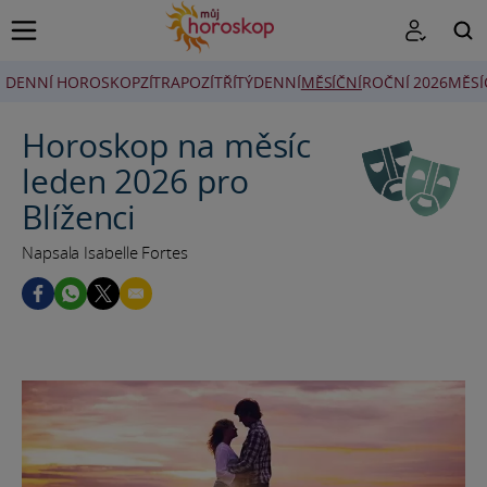
DENNÍ HOROSKOP
ZÍTRA
POZÍTŘÍ
TÝDENNÍ
MĚSÍČNÍ
ROČNÍ 2026
MĚSÍ
HLEDAT
Horoskop na měsíc
leden 2026 pro
Blíženci
Napsala Isabelle Fortes