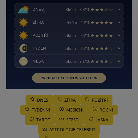
★★★☆☆
Skóre : 6.8/10
DNES
>
★★★★★
Skóre : 10/10
ZÍTRA
>
★★★★★
Skóre : 9.6/10
POZÍTŘÍ
>
★★★★☆
Skóre : 8.5/10
TÝDEN
>
★★★★☆
Skóre : 7.1/10
MĚSÍC
>
PŘIHLÁSIT SE K NEWSLETTERU
DNES
ZÍTRA
POZÍTŘÍ
TÝDENNÍ
MĚSÍČNÍ
ROČNÍ
TAROT
ŠTĚSTÍ
LÁSKA
ASTROLOGIE CELEBRIT