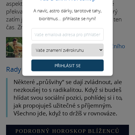
aspekt k planetám ve Vodnáři, tě čeká velké
A navíc, astro dárky, tarotové tahy,
překvapení. Máš v plánu nějaký projekt, který
bioritmus... přihlaste se nyní!
zatím jen čeká na správný moment? Teď je ten
čas. Zrealizuj ho.
HOROSKOPY
Průzkum vašeho měsíčního
horoskopu!
PŘIHLÁSIT SE
Rady na měsíc
Některé „průšvihy“ se dají zvládnout, ale
nezkoušej to s radikalitou. Když si budeš
hlídat svou sociální pozici, pohlídej si i to,
jak propojuješ užitečné s příjemným.
Všechno jde, když to držíš v rovnováze.
PODROBNÝ HOROSKOP BLÍŽENCŮ