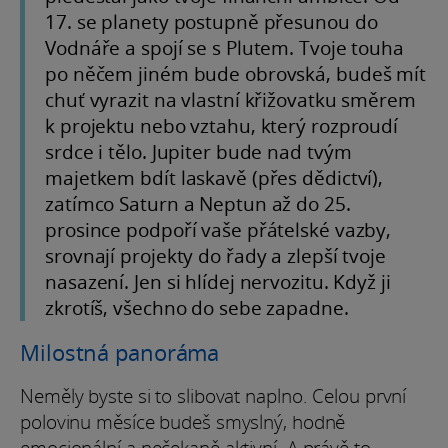
17. se planety postupně přesunou do
Vodnáře a spojí se s Plutem. Tvoje touha
po něčem jiném bude obrovská, budeš mít
chuť vyrazit na vlastní křižovatku směrem
k projektu nebo vztahu, který rozproudí
srdce i tělo. Jupiter bude nad tvým
majetkem bdít laskavě (přes dědictví),
zatímco Saturn a Neptun až do 25.
prosince podpoří vaše přátelské vazby,
srovnají projekty do řady a zlepší tvoje
nasazení. Jen si hlídej nervozitu. Když ji
zkrotíš, všechno do sebe zapadne.
Milostná panoráma
Neměly byste si to slibovat naplno. Celou první
polovinu měsíce budeš smyslný, hodně
emocionální a nečekaně aktivní. A právě to