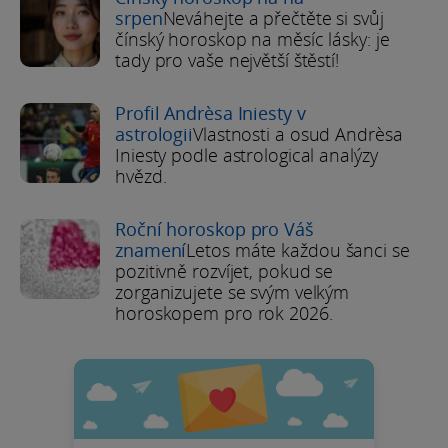
srpen
Neváhejte a přečtěte si svůj
čínský horoskop na měsíc lásky: je
tady pro vaše největší štěstí!
Profil Andrèsa Iniesty v
astrologii
Vlastnosti a osud Andrèsa
Iniesty podle astrological analýzy
hvězd.
Roční horoskop pro Váš
znamení
Letos máte každou šanci se
pozitivně rozvíjet, pokud se
zorganizujete se svým velkým
horoskopem pro rok 2026.