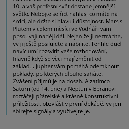
10. a váš profesní svět dostane jemnější
světlo. Nebojte se říct nahlas, co máte na
srdci, ale držte si hlavu i důstojnost. Mars s
Plutem v celém měsíci ve Vodnáři vám
posouvají naději dál. Nejen že ji neztrácíte,
vy ji ještě posilujete a nabíjíte. Tenhle duel
navíc umí rozsvítit vaše rozhodování,
hlavně když se věci mají změnit od
základu. Jupiter vám pomáhá odemknout
poklady, po kterých dlouho saháte.
Zvášení příjmů je na dosah. A zatímco
Saturn (od 14. dne) a Neptun v Beranovi
roztáčejí přátelské a krásně konstruktivní
příležitosti, obzvlášť v první dekádě, vy jen
sbírejte signály a využívejte je.