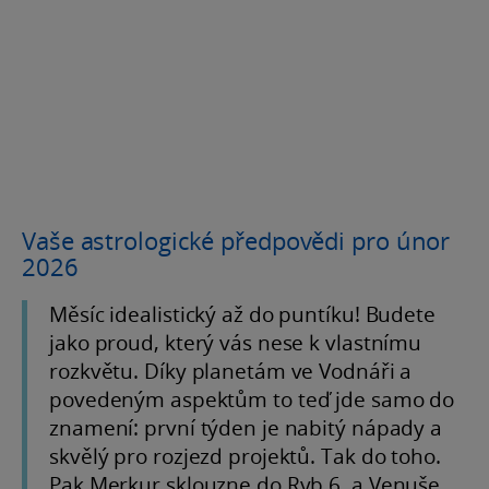
Vaše astrologické předpovědi pro únor
2026
Měsíc idealistický až do puntíku! Budete
jako proud, který vás nese k vlastnímu
rozkvětu. Díky planetám ve Vodnáři a
povedeným aspektům to teď jde samo do
znamení: první týden je nabitý nápady a
skvělý pro rozjezd projektů. Tak do toho.
Pak Merkur sklouzne do Ryb 6. a Venuše