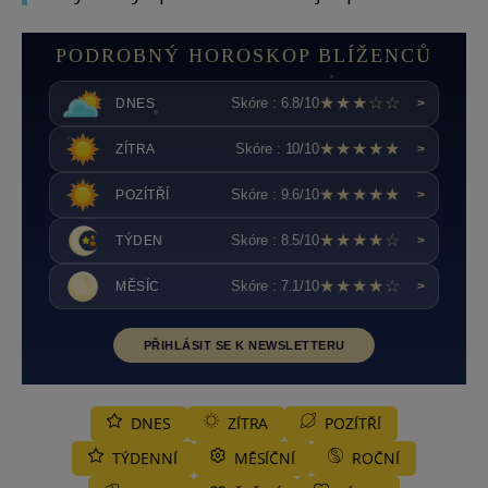
PODROBNÝ HOROSKOP BLÍŽENCŮ
★★★☆☆
Skóre : 6.8/10
DNES
>
★★★★★
Skóre : 10/10
ZÍTRA
>
★★★★★
Skóre : 9.6/10
POZÍTŘÍ
>
★★★★☆
Skóre : 8.5/10
TÝDEN
>
★★★★☆
Skóre : 7.1/10
MĚSÍC
>
PŘIHLÁSIT SE K NEWSLETTERU
DNES
ZÍTRA
POZÍTŘÍ
TÝDENNÍ
MĚSÍČNÍ
ROČNÍ