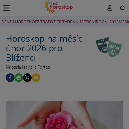
DENNÍ HOROSKOP
ZÍTRA
POZÍTŘÍ
TÝDENNÍ
MĚSÍČNÍ
ROČNÍ 2026
MĚSÍ
HLEDAT
Horoskop na měsíc
únor 2026 pro
Blíženci
Napsala Isabelle Fortes