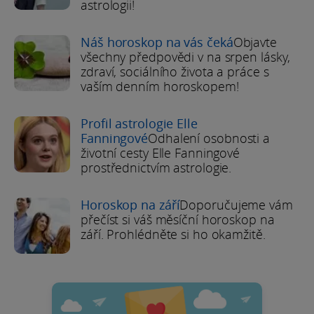
astrologii!
Náš horoskop na vás čeká
Objavte
všechny předpovědi v na srpen lásky,
zdraví, sociálního života a práce s
vaším denním horoskopem!
Profil astrologie Elle
Fanningové
Odhalení osobnosti a
životní cesty Elle Fanningové
prostřednictvím astrologie.
Horoskop na září
Doporučujeme vám
přečíst si váš měsíční horoskop na
září. Prohlédněte si ho okamžitě.