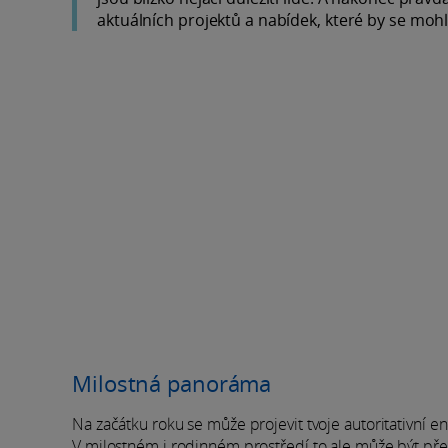
aktuálních projektů a nabídek, které by se mohl
Milostná panoráma
Na začátku roku se může projevit tvoje autoritativní e
V milostném i rodinném prostředí to ale může být přes