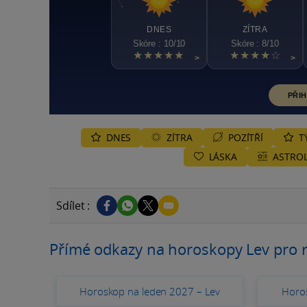
DNES
ZÍTRA
Skóre : 10/10
Skóre : 8/10
★★★★★
★★★★☆
>
>
PŘIH
DNES
ZÍTRA
POZÍTŘÍ
T
LÁSKA
ASTROL
Sdílet :
Přímé odkazy na horoskopy Lev pro 
Horoskop na leden 2027 – Lev
Horo