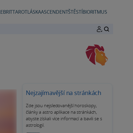
EBRIT
TAROT
LÁSKA
ASCENDENT
ŠTĚSTÍ
BIORITMUS
HLEDAT
Nejzajímavější na stránkách
Zde jsou nejsledovanější horoskopy,
články a astro aplikace na stránkách,
abyste získali více informací a bavili se s
astrologií.