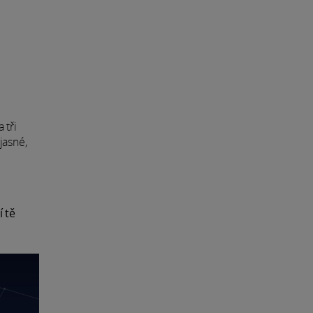
 tři
jasné,
í tě