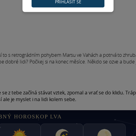
PŘIHLÁSIT SE
sí to s retrográdním pohybem Marsu ve Vahách a potrvá to zhruba
be dobré lidi? Počkej si na konec měsíce. Někdo se ozve a bude 
e se z tebe začíná stávat vztek, zpomal a vrať se do klidu. Tráp
 ale je myslet i na lidi kolem sebe.
BNÝ HOROSKOP LVA