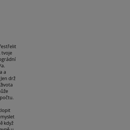
estřelit
 tvoje
rográdní
/a.
a a
 Jen drž
života
může
zpočtu.
lopit
omyslet
ně když
lavně u