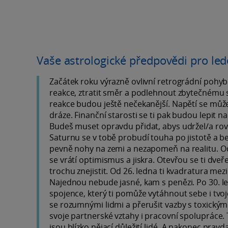
Vaše astrologické předpovědi pro le
Začátek roku výrazně ovlivní retrográdní pohyb
reakce, ztratit směr a podlehnout zbytečnému s
reakce budou ještě nečekanější. Napětí se může 
dráze. Finanční starosti se ti pak budou lepit n
Budeš muset opravdu přidat, abys udržel/a ro
Saturnu se v tobě probudí touha po jistotě a be
pevně nohy na zemi a nezapomeň na realitu. Od 
se vrátí optimismus a jiskra. Otevřou se ti dv
trochu znejistit. Od 26. ledna ti kvadratura m
Najednou nebude jasné, kam s penězi. Po 30. le
spojence, který ti pomůže vytáhnout sebe i tvoje
se rozumnými lidmi a přerušit vazby s toxický
svoje partnerské vztahy i pracovní spolupráce.
jsou blízko nějací důležití lidé. A nakonec pravd