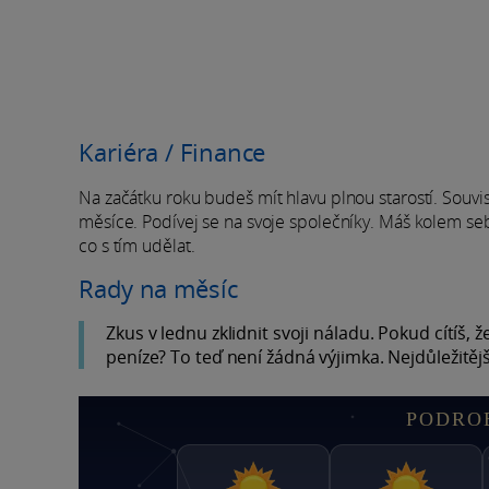
Kariéra / Finance
Na začátku roku budeš mít hlavu plnou starostí. Souvi
měsíce. Podívej se na svoje společníky. Máš kolem se
co s tím udělat.
Rady na měsíc
Zkus v lednu zklidnit svoji náladu. Pokud cítíš, ž
peníze? To teď není žádná výjimka. Nejdůležitější
PODRO