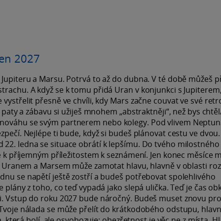
den 2027
 Jupiteru a Marsu. Potrvá to až do dubna. V té době můžeš př
trachu. A když se k tomu přidá Uran v konjunkci s Jupiterem,
vystřelit přesně ve chvíli, kdy Mars začne couvat ve své ret
a paty a zábavu si užiješ mnohem „abstraktněji“, než bys chtěl
vnováhu se svým partnerem nebo kolegy. Pod vlivem Neptun
zpečí. Nejlépe ti bude, když si budeš plánovat cestu ve dvou.
22. ledna se situace obrátí k lepšímu. Do tvého milostného 
eře k příjemným příležitostem k seznámení. Jen konec měsíce 
ezi Uranem a Marsem může zamotat hlavu, hlavně v oblasti ro
dnu se napětí ještě zostří a budeš potřebovat spolehlivého
 plány z toho, co teď vypadá jako slepá ulička. Teď je čas obk
mi. Vstup do roku 2027 bude náročný. Budeš muset znovu pr
 Tvoje nálada se může přelít do krátkodobého odstupu, hlav
a, která bolí, ale osvobozuje: obezřetnost je věc ne z místa. H