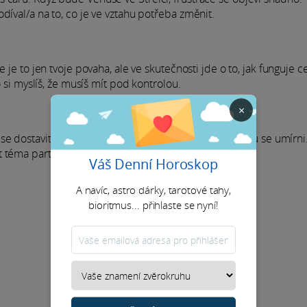
díval/a na to, co je ve vztahu potřeba změnit.
 je to jen tvoje povaha, ale ve skutečnosti jde o to, jak funguje c
o si myslíš, že musíš mít pod kontrolou.
×
e dostavit frustrace. Zastav se. Buď trpělivý/á a trochu se umírni
 téma partnerství a závazků.
Váš Denní Horoskop
A navíc, astro dárky, tarotové tahy,
bioritmus... přihlaste se nyní!