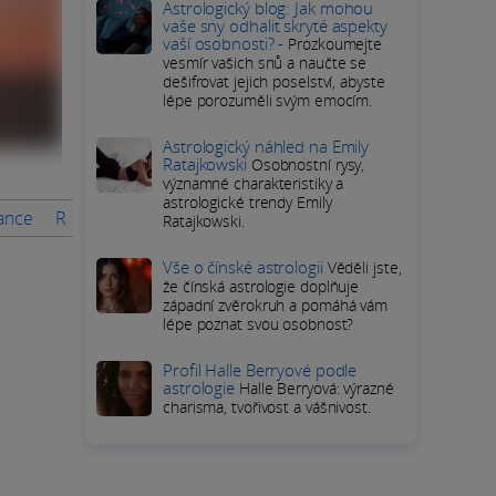
Astrologický blog: Jak mohou
vaše sny odhalit skryté aspekty
vaší osobnosti? -
Prozkoumejte
vesmír vašich snů a naučte se
dešifrovat jejich poselství, abyste
lépe porozuměli svým emocím.
Astrologický náhled na Emily
Ratajkowski
Osobnostní rysy,
významné charakteristiky a
astrologické trendy Emily
nance
Rady na měsíc
PODROBNÝ HOROSKOP Lva
Přímé o
Ratajkowski.
Vše o čínské astrologii
Věděli jste,
že čínská astrologie doplňuje
západní zvěrokruh a pomáhá vám
lépe poznat svou osobnost?
Profil Halle Berryové podle
astrologie
Halle Berryová: výrazné
charisma, tvořivost a vášnivost.