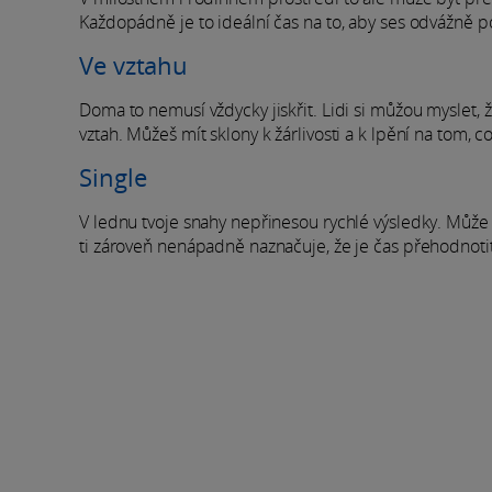
Každopádně je to ideální čas na to, aby ses odvážně po
Ve vztahu
Doma to nemusí vždycky jiskřit. Lidi si můžou myslet, že
vztah. Můžeš mít sklony k žárlivosti a k lpění na tom, c
Single
V lednu tvoje snahy nepřinesou rychlé výsledky. Může s
ti zároveň nenápadně naznačuje, že je čas přehodnotit