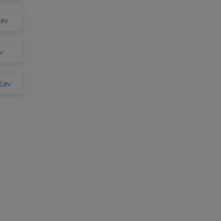
Lev
v
 Lev