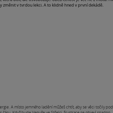
y změnit v tvrdou lekci. A to klidně hned v první dekádě.
nergie. A místo jemného ladění můžeš chtít, aby se věci točily pod
 čáru. Když bude Venuše ve Střelci, frustrace se objeví snadno.