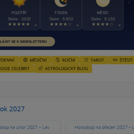
POZÍTŘÍ
TÝDEN
MĚSÍC
Skóre : 10/10
Skóre : 8.9/10
Skóre : 8.1/10
★★★★★
★★★★☆
★★★★☆
>
>
>
LÁSIT SE K NEWSLETTERU
ÝDENNÍ
MĚSÍČNÍ
ROČNÍ
TAROT
ŠTĚSTÍ
ASTROLOGICKÝ BLOG
OGIE CELEBRIT
rok 2027
skop na únor 2027 – Lev
Horoskop na březen 2027 – 