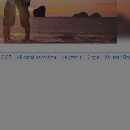
n 2027
Milostná panoráma
Ve vztahu
Single
Kariéra / Fi