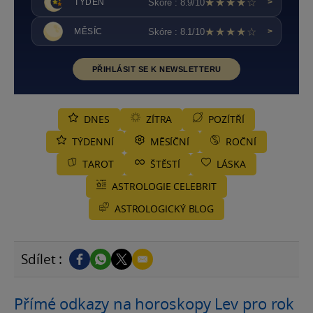
★★★★☆
Skóre : 8.9/10
TÝDEN
>
★★★★☆
Skóre : 8.1/10
MĚSÍC
>
PŘIHLÁSIT SE K NEWSLETTERU
DNES
ZÍTRA
POZÍTŘÍ
TÝDENNÍ
MĚSÍČNÍ
ROČNÍ
TAROT
ŠTĚSTÍ
LÁSKA
ASTROLOGIE CELEBRIT
ASTROLOGICKÝ BLOG
Sdílet :
Přímé odkazy na horoskopy Lev pro rok