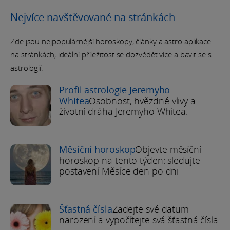
Nejvíce navštěvované na stránkách
Zde jsou nejpopulárnější horoskopy, články a astro aplikace
na stránkách, ideální příležitost se dozvědět více a bavit se s
astrologií.
Profil astrologie Jeremyho
Whitea
Osobnost, hvězdné vlivy a
životní dráha Jeremyho Whitea.
Měsíční horoskop
Objevte měsíční
horoskop na tento týden: sledujte
postavení Měsíce den po dni
Šťastná čísla
Zadejte své datum
narození a vypočítejte svá šťastná čísla