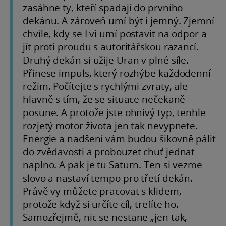
zasáhne ty, kteří spadají do prvního
dekánu. A zároveň umí být i jemný. Zjemní
chvíle, kdy se Lvi umí postavit na odpor a
jít proti proudu s autoritářskou razancí.
Druhý dekán si užije Uran v plné síle.
Přinese impuls, který rozhýbe každodenní
režim. Počítejte s rychlými zvraty, ale
hlavně s tím, že se situace nečekaně
posune. A protože jste ohnivý typ, tenhle
rozjetý motor života jen tak nevypnete.
Energie a nadšení vám budou šikovně pálit
do zvědavosti a probouzet chuť jednat
naplno. A pak je tu Saturn. Ten si vezme
slovo a nastaví tempo pro třetí dekán.
Právě vy můžete pracovat s klidem,
protože když si určíte cíl, trefíte ho.
Samozřejmě, nic se nestane „jen tak,