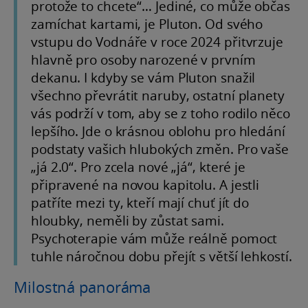
protože to chcete“… Jediné, co může občas
zamíchat kartami, je Pluton. Od svého
vstupu do Vodnáře v roce 2024 přitvrzuje
hlavně pro osoby narozené v prvním
dekanu. I kdyby se vám Pluton snažil
všechno převrátit naruby, ostatní planety
vás podrží v tom, aby se z toho rodilo něco
lepšího. Jde o krásnou oblohu pro hledání
podstaty vašich hlubokých změn. Pro vaše
„já 2.0“. Pro zcela nové „já“, které je
připravené na novou kapitolu. A jestli
patříte mezi ty, kteří mají chuť jít do
hloubky, neměli by zůstat sami.
Psychoterapie vám může reálně pomoct
tuhle náročnou dobu přejít s větší lehkostí.
Milostná panoráma