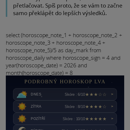
přetlačovat. Spíš proto, že se vám to začne
samo překlápět do lepších výsledků.
select (horoscope_note_1 + horoscope_note_2 +
horoscope_note_3 + horoscope_note_4 +
horoscope_note_5)/5 as day_mark from
horoscope_daily where horoscope_sign = 4 and
year(horoscope_date) = 2026 and
month(horoscope_date) = 8
PODROBNÝ HOROSKOP LVA
★★★☆☆
Skóre : 6/10
DNES
>
★★★★☆
Skóre : 8/10
ZÍTRA
>
★★★★★
Skóre : 10/10
POZÍTŘÍ
>