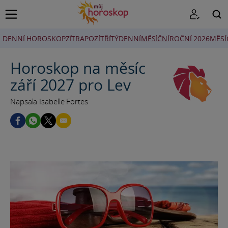
DENNÍ HOROSKOP
ZÍTRA
POZÍTŘÍ
TÝDENNÍ
MĚSÍČNÍ
ROČNÍ 2026
MĚSÍ
HLEDAT
Horoskop na měsíc
září 2027 pro Lev
Napsala Isabelle Fortes