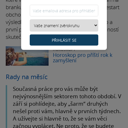
branku. Krásný začátek v září se hodí pro restart
obchodů a může přinést opravdu plodné
výsledky. Osamostatnění si najde své místo a
první polovina měsíce bude z hlediska možností
skutečně nejvýživnější.
PŘIHLÁSIT SE
HOROSKOPY
Horoskop pro příští rok k
zamyšlení
Rady na měsíc
Současná práce pro vás může být
nejvýnosnějším sektorem tohoto období. V
září si pohlídejte, aby „šarm“ druhých
nešel proti vám, hlavně v prvních týdnech.
A užívejte si hlavně to, že se vám věci
začnou vyplácet. Ne proto, že se budete