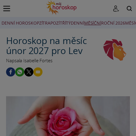
DENNÍ HOROSKOP
ZÍTRA
POZÍTŘÍ
TÝDENNÍ
MĚSÍČNÍ
ROČNÍ 2026
MĚSÍ
HLEDAT
Horoskop na měsíc
únor 2027 pro Lev
Napsala Isabelle Fortes