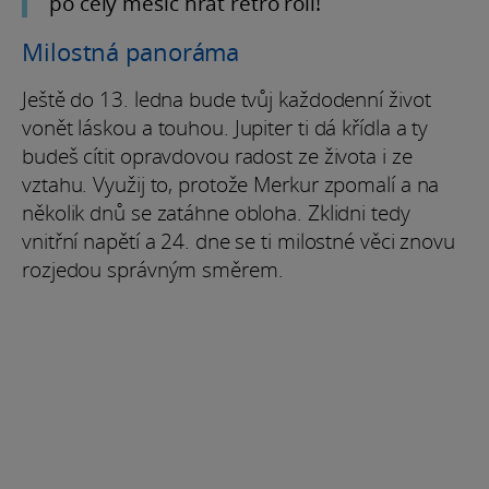
po celý měsíc hrát retro roli!
Milostná panoráma
Ještě do 13. ledna bude tvůj každodenní život
vonět láskou a touhou. Jupiter ti dá křídla a ty
budeš cítit opravdovou radost ze života i ze
vztahu. Využij to, protože Merkur zpomalí a na
několik dnů se zatáhne obloha. Zklidni tedy
vnitřní napětí a 24. dne se ti milostné věci znovu
rozjedou správným směrem.