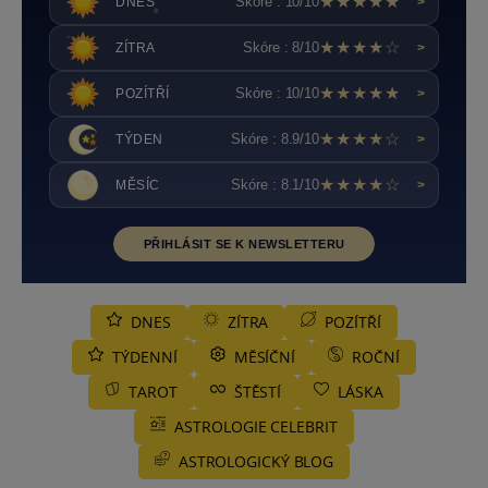
★★★★★
Skóre : 10/10
DNES
>
★★★★☆
Skóre : 8/10
ZÍTRA
>
★★★★★
Skóre : 10/10
POZÍTŘÍ
>
★★★★☆
Skóre : 8.9/10
TÝDEN
>
★★★★☆
Skóre : 8.1/10
MĚSÍC
>
PŘIHLÁSIT SE K NEWSLETTERU
DNES
ZÍTRA
POZÍTŘÍ
TÝDENNÍ
MĚSÍČNÍ
ROČNÍ
TAROT
ŠTĚSTÍ
LÁSKA
ASTROLOGIE CELEBRIT
ASTROLOGICKÝ BLOG