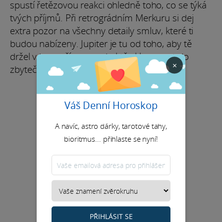
spustí řetězovou reakci ohledně toho, co se týká
tvých příjmů. Při retrográdním Merkuru si dej
extra pozor na všechny detaily smluv, které ti
budou nabízeny. Jupiter je tu od toho, aby tě
držel v bezpečí a nenechal tě sklouznout do
×
zbytečných chyb.
Váš Denní Horoskop
A navíc, astro dárky, tarotové tahy,
bioritmus... přihlaste se nyní!
PŘIHLÁSIT SE