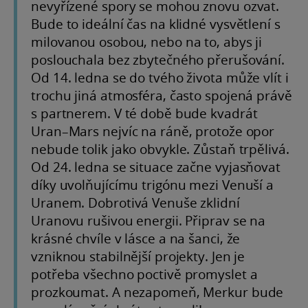
nevyřízené spory se mohou znovu ozvat.
Bude to ideální čas na klidné vysvětlení s
milovanou osobou, nebo na to, abys ji
poslouchala bez zbytečného přerušování.
Od 14. ledna se do tvého života může vlít i
trochu jiná atmosféra, často spojená právě
s partnerem. V té době bude kvadrát
Uran–Mars nejvíc na ráně, protože opor
nebude tolik jako obvykle. Zůstaň trpělivá.
Od 24. ledna se situace začne vyjasňovat
díky uvolňujícímu trigónu mezi Venuší a
Uranem. Dobrotivá Venuše zklidní
Uranovu rušivou energii. Připrav se na
krásné chvíle v lásce a na šanci, že
vzniknou stabilnější projekty. Jen je
potřeba všechno poctivě promyslet a
prozkoumat. A nezapomeň, Merkur bude