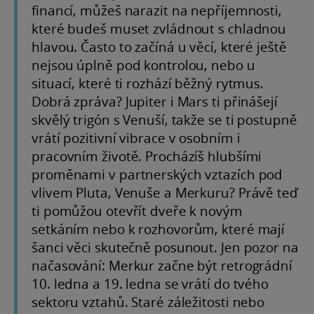
financí, můžeš narazit na nepříjemnosti,
které budeš muset zvládnout s chladnou
hlavou. Často to začíná u věcí, které ještě
nejsou úplně pod kontrolou, nebo u
situací, které ti rozhází běžný rytmus.
Dobrá zpráva? Jupiter i Mars ti přinášejí
skvělý trigón s Venuší, takže se ti postupně
vrátí pozitivní vibrace v osobním i
pracovním životě. Procházíš hlubšími
proměnami v partnerských vztazích pod
vlivem Pluta, Venuše a Merkuru? Právě teď
ti pomůžou otevřít dveře k novým
setkáním nebo k rozhovorům, které mají
šanci věci skutečně posunout. Jen pozor na
načasování: Merkur začne být retrográdní
10. ledna a 19. ledna se vrátí do tvého
sektoru vztahů. Staré záležitosti nebo