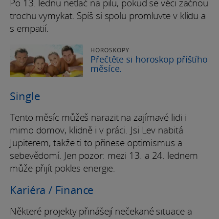
Po 13. lednu netlač na pilu, pokud se věci začnou
trochu vymykat. Spíš si spolu promluvte v klidu a
s empatií.
HOROSKOPY
Přečtěte si horoskop příštího
měsíce.
Single
Tento měsíc můžeš narazit na zajímavé lidi i
mimo domov, klidně i v práci. Jsi Lev nabitá
Jupiterem, takže ti to přinese optimismus a
sebevědomí. Jen pozor: mezi 13. a 24. lednem
může přijít pokles energie.
Kariéra / Finance
Některé projekty přinášejí nečekané situace a