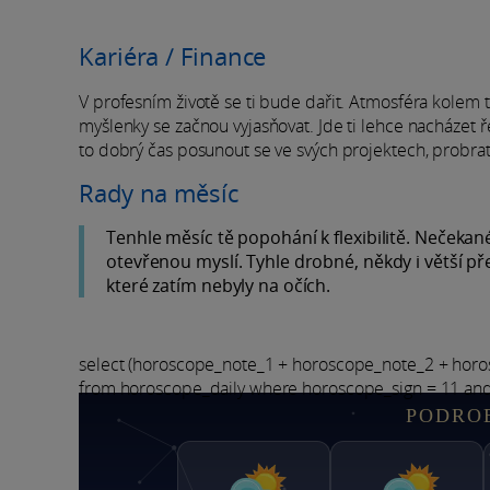
Kariéra / Finance
V profesním životě se ti bude dařit. Atmosféra kolem
myšlenky se začnou vyjasňovat. Jde ti lehce nacházet ř
to dobrý čas posunout se ve svých projektech, probra
Rady na měsíc
Tenhle měsíc tě popohání k flexibilitě. Nečekané
otevřenou myslí. Tyhle drobné, někdy i větší p
které zatím nebyly na očích.
select (horoscope_note_1 + horoscope_note_2 + hor
from horoscope_daily where horoscope_sign = 11 an
PODRO