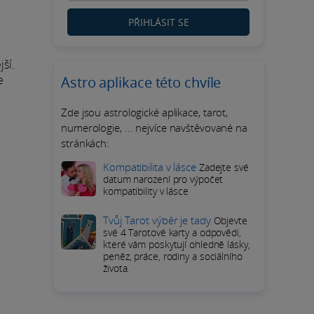
PŘIHLÁSIT SE
jší.
e
Astro aplikace této chvíle
Zde jsou astrologické aplikace, tarot,
numerologie, ... nejvíce navštěvované na
stránkách:
Kompatibilita v lásce
Zadejte své
datum narození pro výpočet
kompatibility v lásce
Tvůj Tarot výběr je tady
Objevte
své 4 Tarotové karty a odpovědi,
které vám poskytují ohledně lásky,
peněz, práce, rodiny a sociálního
života.