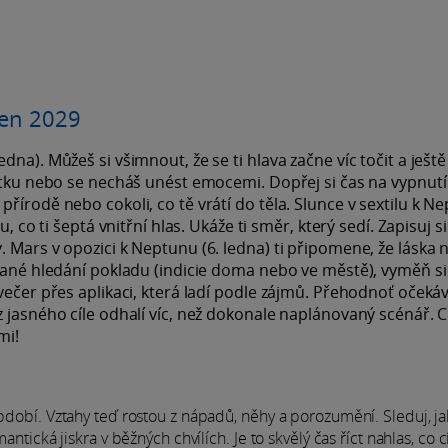
den 2029
na). Můžeš si všimnout, že se ti hlava začne víc točit a ještě
matku nebo se necháš unést emocemi. Dopřej si čas na vypnutí
řírodě nebo cokoli, co tě vrátí do těla. Slunce v sextilu k N
, co ti šeptá vnitřní hlas. Ukáže ti směr, který sedí. Zapisuj s
 Mars v opozici k Neptunu (6. ledna) ti připomene, že láska 
ované hledání pokladu (indicie doma nebo ve městě), vyměň si
večer přes aplikaci, která ladí podle zájmů. Přehodnoť očekáv
 jasného cíle odhalí víc, než dokonale naplánovaný scénář. C
mi!
období. Vztahy teď rostou z nápadů, něhy a porozumění. Sleduj, ja
ntická jiskra v běžných chvílích. Je to skvělý čas říct nahlas, co cí