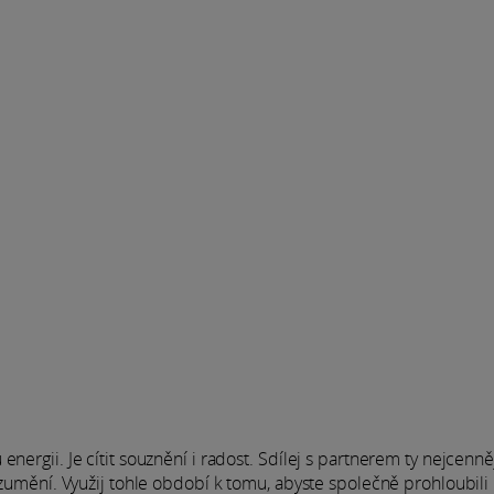
nergii. Je cítit souznění i radost. Sdílej s partnerem ty nejcenně
rozumění. Využij tohle období k tomu, abyste společně prohloubili