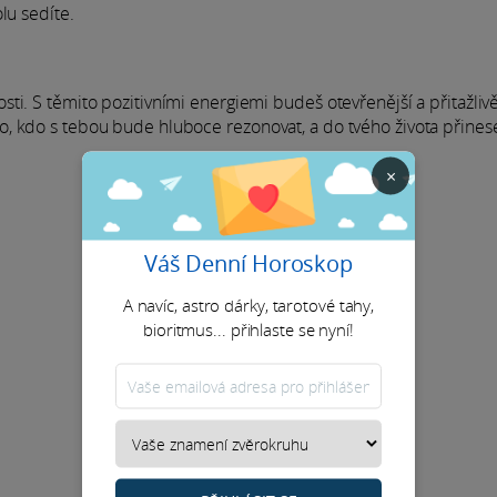
lu sedíte.
žitosti. S těmito pozitivními energiemi budeš otevřenější a přitažlivě
, kdo s tebou bude hluboce rezonovat, a do tvého života přines
×
Váš Denní Horoskop
A navíc, astro dárky, tarotové tahy,
bioritmus... přihlaste se nyní!