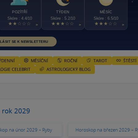
POZÍTŘÍ
TÝDEN
MĚSÍC
Skóre : 4.4/10
Skóre : 5.2/10
Skóre : 6.5/10
★★☆☆☆
★★★☆☆
★★★☆☆
>
>
>
LÁSIT SE K NEWSLETTERU
ÝDENNÍ
MĚSÍČNÍ
ROČNÍ
TAROT
ŠTĚSTÍ
ASTROLOGICKÝ BLOG
OGIE CELEBRIT
 rok 2029
kop na únor 2029 – Ryby
Horoskop na březen 2029 – R