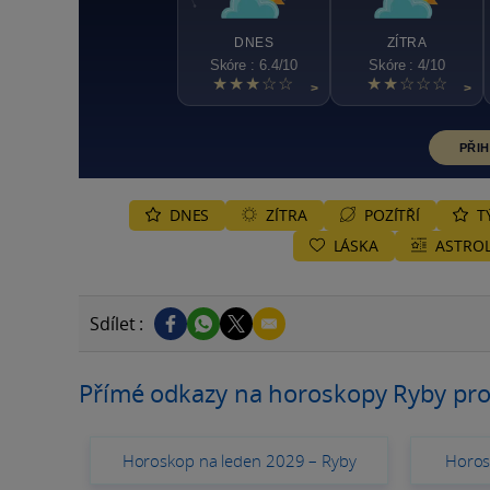
DNES
ZÍTRA
Skóre : 6.4/10
Skóre : 4/10
★★★☆☆
★★☆☆☆
>
>
PŘIH
DNES
ZÍTRA
POZÍTŘÍ
T
LÁSKA
ASTROL
Sdílet :
Přímé odkazy na horoskopy Ryby pro
Horoskop na leden 2029 – Ryby
Horos