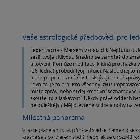
Vaše astrologické předpovědi pro le
Leden začne s Marsem v opozici k Neptunu (6. led
zesílí tvoje citlivost. Snadno se zamotáš do z
ukotvení. Pomůže meditace, klidná procházka v p
(26. ledna) probudí tvoji intuici. Naslouchej tomu
hned po probuzení. Často skrývají cenné zprávy.
rovnice. Je to hra. Pro všechny: zkus improviz
místo zpráv, nebo si dej kreativní seznamovací 
zkoušej to s laskavostí. Někdy právě oddech bez
nejdůležitější? Měj otevřené srdce a nohy na ze
Milostná panoráma
V lásce planetární vlivy přinášejí sladké, harmonické 
krásně se s partnerem sladíš, nebo jak se ti rozsvítí roma