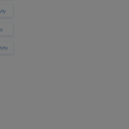
yby
by
Ryby