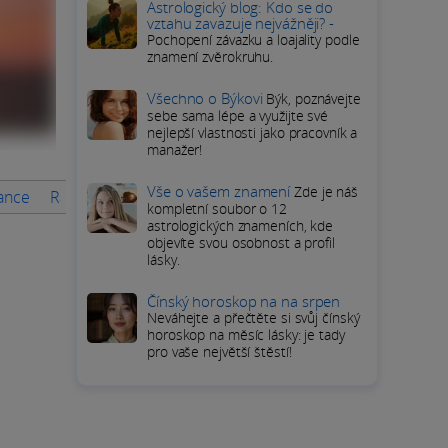
Astrologický blog: Kdo se do
vztahu zavazuje nejvážněji? -
Pochopení závazku a loajality podle
znamení zvěrokruhu.
Všechno o Býkovi
Býk, poznávejte
sebe sama lépe a využijte své
nejlepší vlastnosti jako pracovník a
manažer!
Vše o vašem znamení
Zde je náš
nance
Rady na měsíc
PODROBNÝ HOROSKOP Ryb
Přímé o
kompletní soubor o 12
astrologických znameních, kde
objevíte svou osobnost a profil
lásky.
Čínský horoskop na na srpen
Neváhejte a přečtěte si svůj čínský
horoskop na měsíc lásky: je tady
pro vaše největší štěstí!