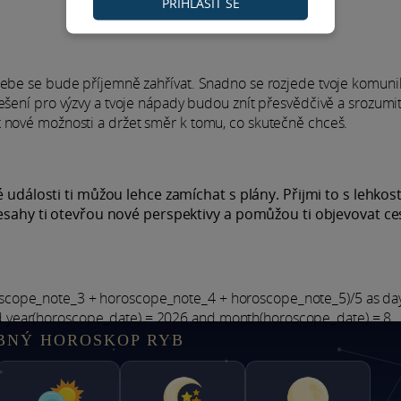
PŘIHLÁSIT SE
 tebe se bude příjemně zahřívat. Snadno se rozjede tvoje komuni
ešení pro výzvy a tvoje nápady budou znít přesvědčivě a srozumit
t nové možnosti a držet směr k tomu, co skutečně chceš.
 události ti můžou lehce zamíchat s plány. Přijmi to s lehkost
řesahy ti otevřou nové perspektivy a pomůžou ti objevovat ce
oscope_note_3 + horoscope_note_4 + horoscope_note_5)/5 as d
d year(horoscope_date) = 2026 and month(horoscope_date) = 8
BNÝ HOROSKOP RYB