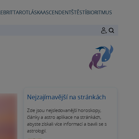
EBRIT
TAROT
LÁSKA
ASCENDENT
ŠTĚSTÍ
BIORITMUS
HLEDAT
Nejzajímavější na stránkách
Zde jsou nejsledovanější horoskopy,
články a astro aplikace na stránkách,
abyste získali více informací a bavili se s
astrologií.