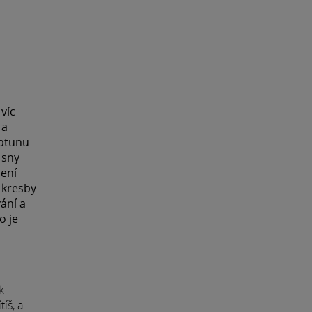
 víc
 a
eptunu
i sny
není
 kresby
ání a
o je
k
tíš, a