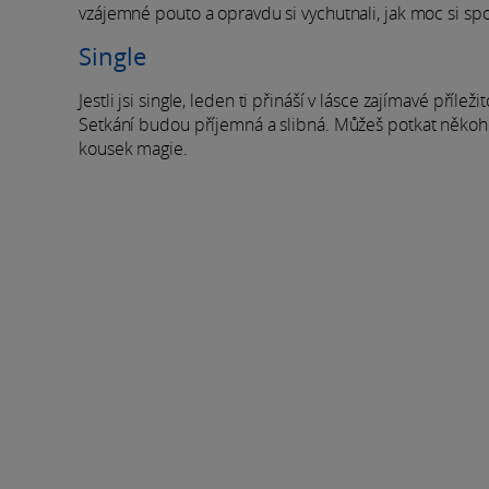
vzájemné pouto a opravdu si vychutnali, jak moc si spo
Single
Jestli jsi single, leden ti přináší v lásce zajímavé příle
Setkání budou příjemná a slibná. Můžeš potkat někoho
kousek magie.