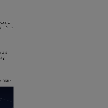
kace a
elně. Je
í a s
sty,
ay_mark