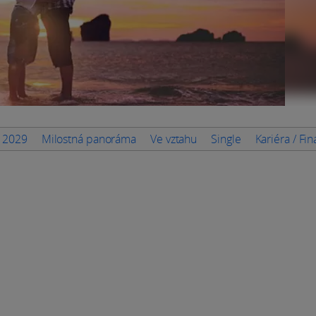
n 2029
Milostná panoráma
Ve vztahu
Single
Kariéra / Fi