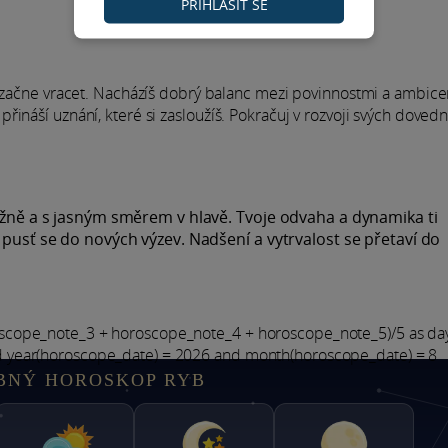
PŘIHLÁSIT SE
y začne vracet. Nacházíš dobrý balanc mezi povinnostmi a ambice
ináší uznání, které si zasloužíš. Pokračuj v rozvoji svých dovedn
vážně a s jasným směrem v hlavě. Tvoje odvaha a dynamika ti
 pusť se do nových výzev. Nadšení a vytrvalost se přetaví do
oscope_note_3 + horoscope_note_4 + horoscope_note_5)/5 as d
d year(horoscope_date) = 2026 and month(horoscope_date) = 8
BNÝ HOROSKOP RYB