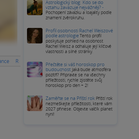
Astrologický blog: Kdo se do
vztahu zavazuje nejvážněji? -
Pochopení závazku a loajality podle
znamení zvěrokruhu.
Profil osobnosti Rachel Weiszové
podle astrologie
Tento profil
poskytuje pohled na osobnost
Rachel Weisz a odhaluje její klíčové
vlastnosti a silné stránky.
nance
Rady na měsíc
PODROBNÝ HOROSKOP Ryb
Přímé o
Přečtěte si váš horoskop pro
budoucnost
Jaká bude atmosféra
pozítří? Připravte se na všechny
příležitosti, rychle zjistěte svůj
horoskop pro den + 2!
Zaměřte se na Příští rok
Příští rok
nezmeškejte příležitosti, které vám
2027 přinese. Objevte valčík planet
nyní!