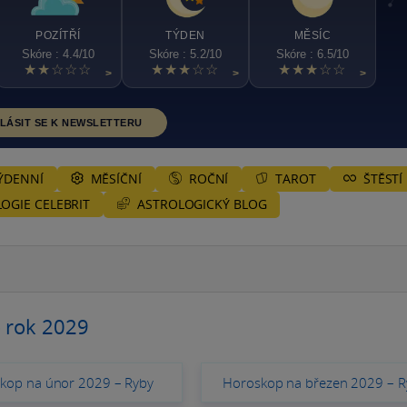
POZÍTŘÍ
TÝDEN
MĚSÍC
Skóre : 4.4/10
Skóre : 5.2/10
Skóre : 6.5/10
★★☆☆☆
★★★☆☆
★★★☆☆
>
>
>
LÁSIT SE K NEWSLETTERU
ÝDENNÍ
MĚSÍČNÍ
ROČNÍ
TAROT
ŠTĚSTÍ
ASTROLOGICKÝ BLOG
OGIE CELEBRIT
 rok 2029
kop na únor 2029 – Ryby
Horoskop na březen 2029 – R