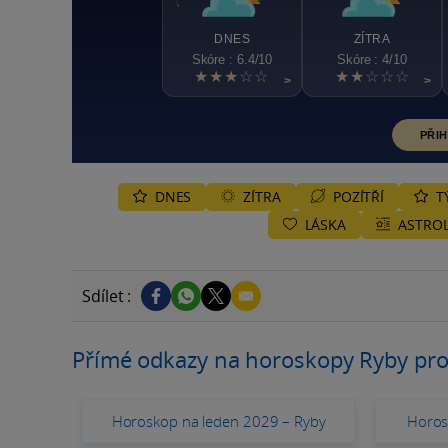
DNES
ZÍTRA
Skóre : 6.4/10
Skóre : 4/10
★★★☆☆
★★☆☆☆
>
>
PŘIH
DNES
ZÍTRA
POZÍTŘÍ
T
LÁSKA
ASTROL
Sdílet :
Přímé odkazy na horoskopy Ryby pro
Horoskop na leden 2029 – Ryby
Horos