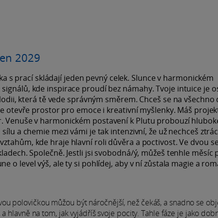
pen 2029
áska s prací skládají jeden pevný celek. Slunce v harmonickém
ignálů, kde inspirace proudí bez námahy. Tvoje intuice je os
elodii, která tě vede správným směrem. Chceš se na všechno d
se otevře prostor pro emoce i kreativní myšlenky. Máš projek
ěr. Venuše v harmonickém postavení k Plutu probouzí hlubok
sílu a chemie mezi vámi je tak intenzivní, že už nechceš ztrác
ztahům, kde hraje hlavní roli důvěra a poctivost. Ve dvou s
ladech. Společně. Jestli jsi svobodná/ý, můžeš tenhle měsíc 
o level výš, ale ty si pohlídej, aby v ní zůstala magie a rom
ou polovičkou můžou být náročnější, než čekáš, a snadno se obj
a hlavně na tom, jak vyjádříš svoje pocity. Tahle fáze je jako dobr