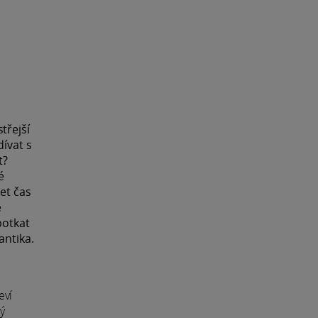
třejší
ívat s
t?
é
et čas
e
potkat
antika.
eví
ý