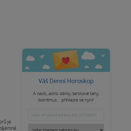
Váš Denní Horoskop
A navíc, astro dárky, tarotové tahy,
bioritmus... přihlaste se nyní!
orů je
vzájemné