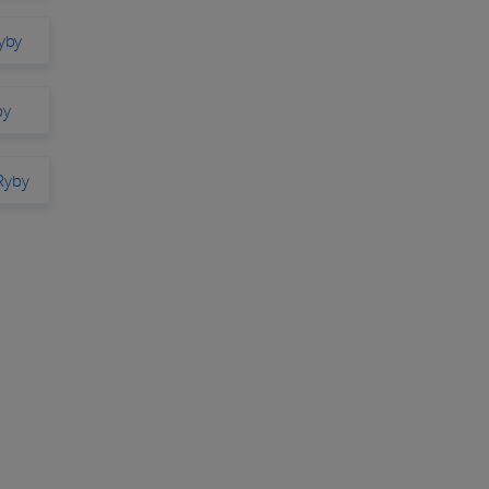
yby
by
Ryby