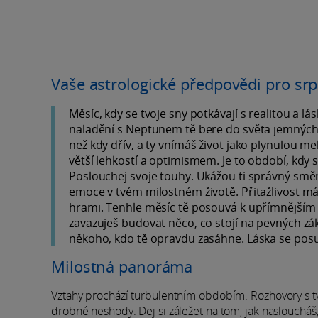
Vaše astrologické předpovědi pro sr
Měsíc, kdy se tvoje sny potkávají s realitou a l
naladění s Neptunem tě bere do světa jemných s
než kdy dřív, a ty vnímáš život jako plynulou m
větší lehkostí a optimismem. Je to období, kdy 
Poslouchej svoje touhy. Ukážou ti správný sm
emoce v tvém milostném životě. Přitažlivost má 
hrami. Tenhle měsíc tě posouvá k upřímnějším v
zavazuješ budovat něco, co stojí na pevných zák
někoho, kdo tě opravdu zasáhne. Láska se posune 
Milostná panoráma
Vztahy prochází turbulentním obdobím. Rozhovory s tv
drobné neshody. Dej si záležet na tom, jak nasloucháš, 