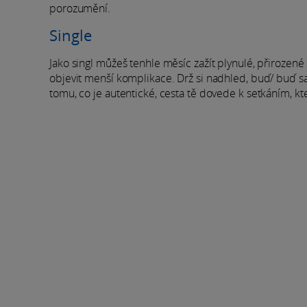
porozumění.
Single
Jako singl můžeš tenhle měsíc zažít plynulé, přiroze
objevit menší komplikace. Drž si nadhled, buď/ buď sa
tomu, co je autentické, cesta tě dovede k setkáním, kt