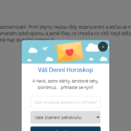
né seznamování. První dojmy nejsou vždy stoprocentní a občas se
ma/sám sobě oporou a jasně říkej, co chceš a co cítíš. Když dáš p
erá mají skutečný potenciál.
×
Váš Denní Horoskop
A navíc, astro dárky, tarotové tahy,
bioritmus... přihlaste se nyní!