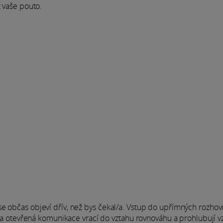
t vaše pouto.
e občas objeví dřív, než bys čekal/a. Vstup do upřímných rozhov
ost a otevřená komunikace vrací do vztahu rovnováhu a prohlubují 