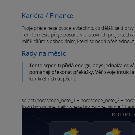
Kariéra / Finance
Tvoje práce nese ovoce a všechno, co děláš, se ti brz
Tenhle měsíc přeje posunu v pracovních projektech a př
míř k cílům s odhodláním, které se nedá přehlédnout.
Rady na měsíc
Tento srpen ti přidá energii, abys jednal/a od
pomáhají překonat překážky. Věř svoje intuici a
konkrétních úspěchů.
select (horoscope_note_1 + horoscope_note_2 + hor
from horoscope_daily where horoscope_sign = 11 an
PODRO