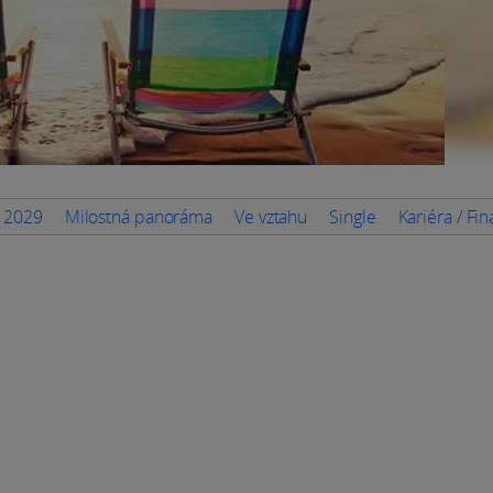
n 2029
Milostná panoráma
Ve vztahu
Single
Kariéra / Fi