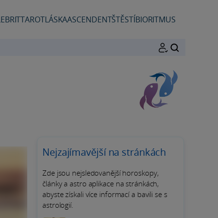
EBRIT
TAROT
LÁSKA
ASCENDENT
ŠTĚSTÍ
BIORITMUS
HLEDAT
Nejzajímavější na stránkách
Zde jsou nejsledovanější horoskopy,
články a astro aplikace na stránkách,
abyste získali více informací a bavili se s
astrologií.