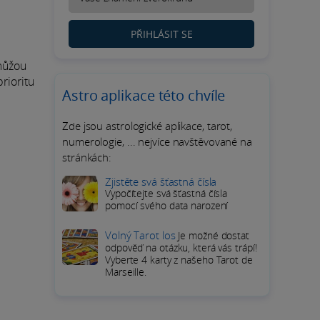
PŘIHLÁSIT SE
 můžou
rioritu
Astro aplikace této chvíle
Zde jsou astrologické aplikace, tarot,
numerologie, ... nejvíce navštěvované na
stránkách:
Zjistěte svá šťastná čísla
Vypočítejte svá šťastná čísla
pomocí svého data narození
Volný Tarot los
Je možné dostat
odpověď na otázku, která vás trápí!
Vyberte 4 karty z našeho Tarot de
Marseille.