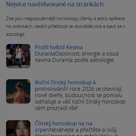
Nejvíce navštěvované na stránkách
Zde jsou nejpopulárnější horoskopy, články a astro aplikace
na stránkách, ideální příležitost se dozvědět více a bavit se s
astrologií.
Profil hvězd Kevina
Duranta
Osobnost, energie a osud
Kevina Duranta podle astrologie.
Roční čínský horoskop k
prolistování
V roce 2026 se otevírají
nové dveře, budoucnost se pomalu
odhaluje a váš roční čínský horoskop
vám prozradí vše!
Čínský horoskop na na
srpen
Neváhejte a přečtěte si svůj
čínský horoskop na měsíc lásky: je