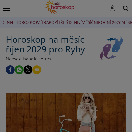
DENNÍ HOROSKOP
ZÍTRA
POZÍTŘÍ
TÝDENNÍ
MĚSÍČNÍ
ROČNÍ 2026
MĚSÍ
HLEDAT
Horoskop na měsíc
říjen 2029 pro Ryby
Napsala Isabelle Fortes