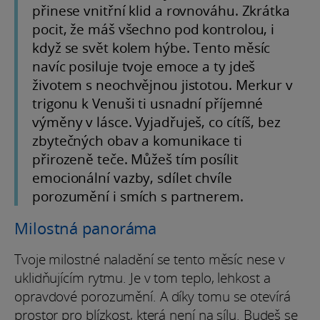
přinese vnitřní klid a rovnováhu. Zkrátka
pocit, že máš všechno pod kontrolou, i
když se svět kolem hýbe. Tento měsíc
navíc posiluje tvoje emoce a ty jdeš
životem s neochvějnou jistotou. Merkur v
trigonu k Venuši ti usnadní příjemné
výměny v lásce. Vyjadřuješ, co cítíš, bez
zbytečných obav a komunikace ti
přirozeně teče. Můžeš tím posílit
emocionální vazby, sdílet chvíle
porozumění i smích s partnerem.
Milostná panoráma
Tvoje milostné naladění se tento měsíc nese v
uklidňujícím rytmu. Je v tom teplo, lehkost a
opravdové porozumění. A díky tomu se otevírá
prostor pro blízkost, která není na sílu. Budeš se