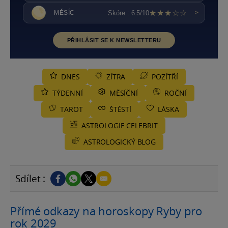
★★★☆☆
Skóre : 6.5/10
MĚSÍC
>
PŘIHLÁSIT SE K NEWSLETTERU
DNES
ZÍTRA
POZÍTŘÍ
TÝDENNÍ
MĚSÍČNÍ
ROČNÍ
TAROT
ŠTĚSTÍ
LÁSKA
ASTROLOGIE CELEBRIT
ASTROLOGICKÝ BLOG
Sdílet :
Přímé odkazy na horoskopy Ryby pro
rok 2029