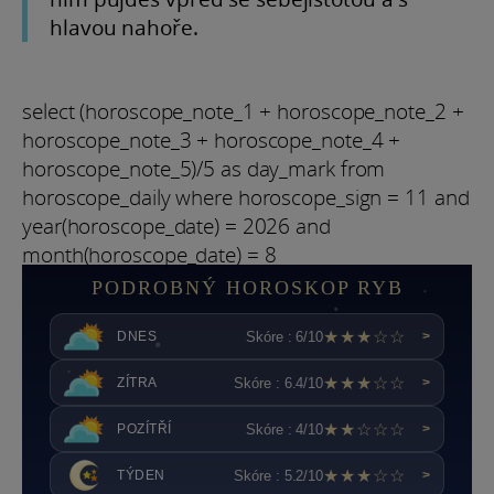
hlavou nahoře.
select (horoscope_note_1 + horoscope_note_2 +
horoscope_note_3 + horoscope_note_4 +
horoscope_note_5)/5 as day_mark from
horoscope_daily where horoscope_sign = 11 and
year(horoscope_date) = 2026 and
month(horoscope_date) = 8
PODROBNÝ HOROSKOP RYB
★★★☆☆
Skóre : 6/10
DNES
>
★★★☆☆
Skóre : 6.4/10
ZÍTRA
>
★★☆☆☆
Skóre : 4/10
POZÍTŘÍ
>
★★★☆☆
Skóre : 5.2/10
TÝDEN
>