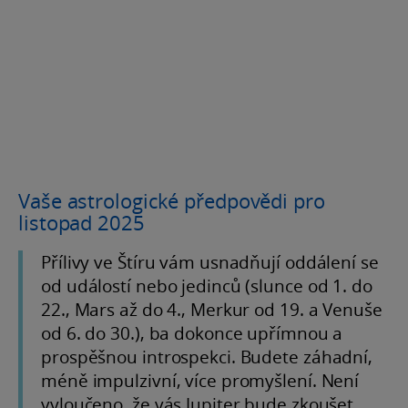
Vaše astrologické předpovědi pro
listopad 2025
Přílivy ve Štíru vám usnadňují oddálení se
od událostí nebo jedinců (slunce od 1. do
22., Mars až do 4., Merkur od 19. a Venuše
od 6. do 30.), ba dokonce upřímnou a
prospěšnou introspekci. Budete záhadní,
méně impulzivní, více promyšlení. Není
vyloučeno, že vás Jupiter bude zkoušet