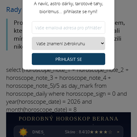
A navíc, astro dárky, tarotové tahy,
Rady na měsíc
bioritmus... přihlaste se nyní!
Prožijte tento měsíc s patřičným vkusem,
který vám tak sluší, aniž byste se vzdali
míry, zejména ve slovech, abyste urazili
nikoho ve vašem okolí.
PŘIHLÁSIT SE
select (horoscope_note_1 + horoscope_note_2 +
horoscope_note_3 + horoscope_note_4 +
horoscope_note_5)/5 as day_mark from
horoscope_daily where horoscope_sign = 0 and
year(horoscope_date) = 2026 and
month(horoscope_date) = 8
PODROBNÝ HOROSKOP BERANA
★★★★☆
Skóre : 8.4/10
DNES
>