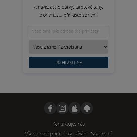
A navíc, astro dárky, tarotové tahy,
bioritmus... přihlaste se nyní!
PŘIHLÁSIT SE
Kontaktujte nás
Všeobecné podmínky užívání
-
Soukromí