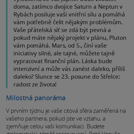
doma, zatímco dvojice Saturn a Neptun v
Rybách posiluje vaši vnitřní sílu a pomáhá
vám potřebně čelit nějakým problémům.
Vaše přátelská síť se zdá být pevná a
pokud máte nějaký projekt v plánu, Pluton
vám pomáhá. Mars, od 5., činí vaše
iniciativy silné, ale tajné, můžete tajně
vypracovat finanční plán. Láska bude
intenzivní a může vás zanést daleko, příliš
daleko? Slunce se 23. posune do Střelce:
radost ze života!
Milostná panoráma
V prvním týdnu je vaše citová sféra zaměřená na
vašeho partnera, pokud jste ve vztahu, a
zjemňuje celou vaši komunikaci. Budete
diplomatický, téměř rezervovaný. Poté Venuše