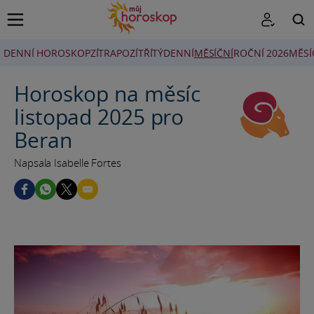
DENNÍ HOROSKOP
ZÍTRA
POZÍTŘÍ
TÝDENNÍ
MĚSÍČNÍ
ROČNÍ 2026
MĚSÍ
HLEDAT
Horoskop na měsíc
listopad 2025 pro
Beran
Napsala Isabelle Fortes