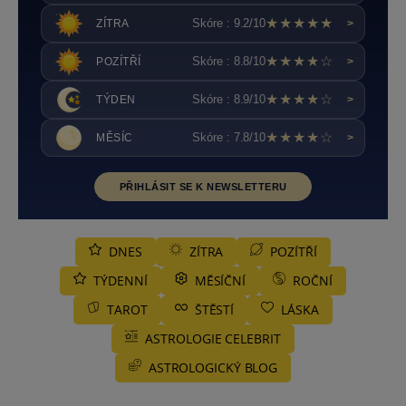
★★★★★
Skóre : 9.2/10
ZÍTRA
>
★★★★☆
Skóre : 8.8/10
POZÍTŘÍ
>
★★★★☆
Skóre : 8.9/10
TÝDEN
>
★★★★☆
Skóre : 7.8/10
MĚSÍC
>
PŘIHLÁSIT SE K NEWSLETTERU
DNES
ZÍTRA
POZÍTŘÍ
TÝDENNÍ
MĚSÍČNÍ
ROČNÍ
TAROT
ŠTĚSTÍ
LÁSKA
ASTROLOGIE CELEBRIT
ASTROLOGICKÝ BLOG