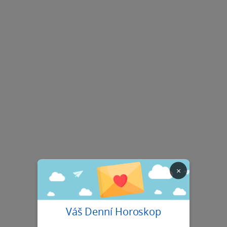
×
Váš Denní Horoskop