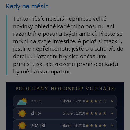
Rady na měsíc
Tento měsíc nejspíš nepřinese velké
novinky ohledně kariérního posunu ani
razantního posunu tvých ambicí. Přesto se
mrkni na svoje investice. A polož si otázku,
jestli je nepřehodnotit ještě o trochu víc do
detailu. Hazardní hry sice občas umí
přinést zisk, ale zrozenci prvního dekádu
by měli zůstat opatrní.
PODROBNÝ HOROSKOP VODNÁŘE
★★★☆☆
Skóre : 6.4/10
DNES
>
★★★★★
Skóre : 10/10
ZÍTRA
>
★★★★★
Skóre : 9.2/10
POZÍTŘÍ
>