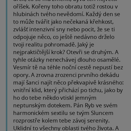
oříšek. Kořeny toho obratu totiž rostou v
hlubinách tvého nevědomí. Každý den se
to může tvářit jako nečekaná křehkost,
zvlášť intenzivní sny nebo pocit, že se ti
odpojuje něco, co ještě nedávno drželo
tvoji realitu pohromadě. Jaký je
nejpraktičtější krok? Otevři se druhým. A
tyhle otázky nenechávej dlouho osamělé.
Vesmír tě na téhle noční cestě nepustí bez
opory. A zrovna zrozenci prvního dekádu
mají šanci najít něco překvapivě krásného:
vnitřní klid, který přichází po tichu, jako by
ho do tebe někdo vtiskl jemným
neptunským dotekem. Pán Ryb ve svém
harmonickém sextilu se tvým Sluncem
rozprostře kolem tebe závoj serenity.
Uklidní to všechny oblasti tvého života. A