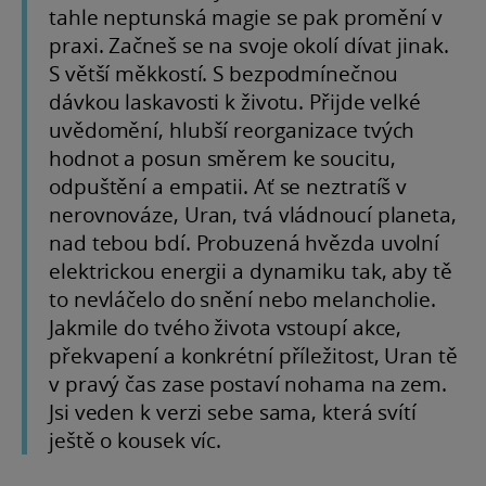
tahle neptunská magie se pak promění v
praxi. Začneš se na svoje okolí dívat jinak.
S větší měkkostí. S bezpodmínečnou
dávkou laskavosti k životu. Přijde velké
uvědomění, hlubší reorganizace tvých
hodnot a posun směrem ke soucitu,
odpuštění a empatii. Ať se neztratíš v
nerovnováze, Uran, tvá vládnoucí planeta,
nad tebou bdí. Probuzená hvězda uvolní
elektrickou energii a dynamiku tak, aby tě
to nevláčelo do snění nebo melancholie.
Jakmile do tvého života vstoupí akce,
překvapení a konkrétní příležitost, Uran tě
v pravý čas zase postaví nohama na zem.
Jsi veden k verzi sebe sama, která svítí
ještě o kousek víc.