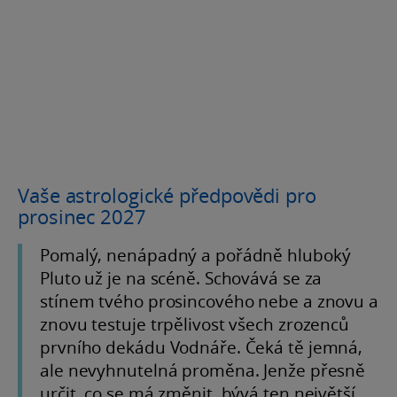
Vaše astrologické předpovědi pro
prosinec 2027
Pomalý, nenápadný a pořádně hluboký
Pluto už je na scéně. Schovává se za
stínem tvého prosincového nebe a znovu a
znovu testuje trpělivost všech zrozenců
prvního dekádu Vodnáře. Čeká tě jemná,
ale nevyhnutelná proměna. Jenže přesně
určit, co se má změnit, bývá ten největší