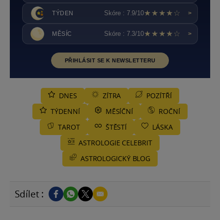
★★★★☆
Skóre : 7.9/10
TÝDEN
>
★★★★☆
Skóre : 7.3/10
MĚSÍC
>
PŘIHLÁSIT SE K NEWSLETTERU
DNES
ZÍTRA
POZÍTŘÍ
TÝDENNÍ
MĚSÍČNÍ
ROČNÍ
TAROT
ŠTĚSTÍ
LÁSKA
ASTROLOGIE CELEBRIT
ASTROLOGICKÝ BLOG
Sdílet :