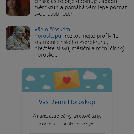
čínská astrologie doplňuje západní
zvěrokruh a pomáhá vám lépe poznat
svou osobnost?
Vše o čínském
horoskopu
Prozkoumejte profily 12
znamení čínského zvěrokruhu,
přečtěte si svůj měsíční a roční čínský
horoskop
Váš Denní Horoskop
A navíc, astro dárky, tarotové tahy,
bioritmus... přihlaste se nyní!