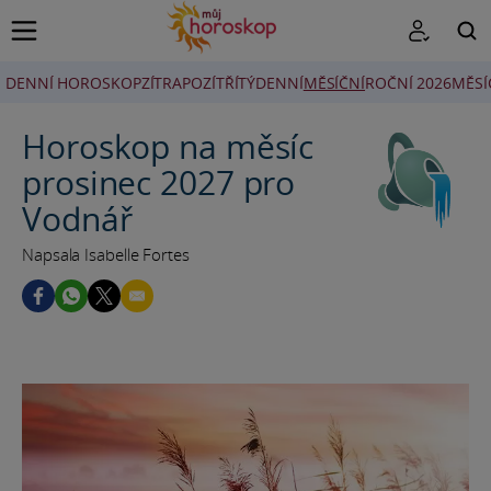
DENNÍ HOROSKOP
ZÍTRA
POZÍTŘÍ
TÝDENNÍ
MĚSÍČNÍ
ROČNÍ 2026
MĚSÍ
HLEDAT
Horoskop na měsíc
prosinec 2027 pro
Vodnář
Napsala Isabelle Fortes