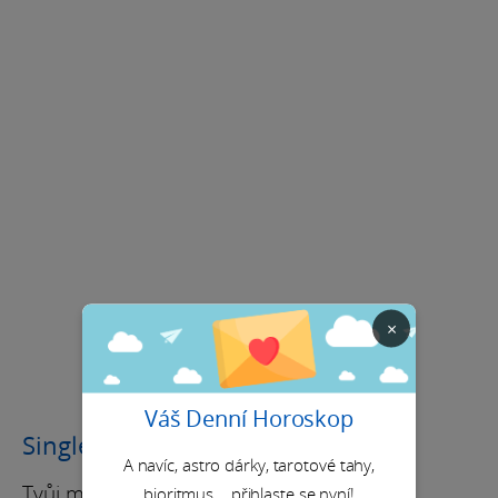
×
Váš Denní Horoskop
Single
A navíc, astro dárky, tarotové tahy,
Tvůj milostný život si užije tuhle krásnou
bioritmus... přihlaste se nyní!