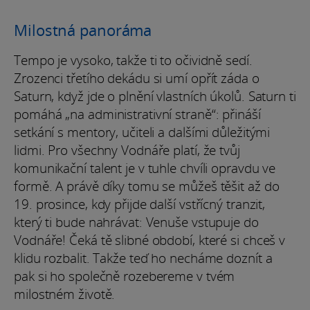
Milostná panoráma
Tempo je vysoko, takže ti to očividně sedí.
Zrozenci třetího dekádu si umí opřít záda o
Saturn, když jde o plnění vlastních úkolů. Saturn ti
pomáhá „na administrativní straně“: přináší
setkání s mentory, učiteli a dalšími důležitými
lidmi. Pro všechny Vodnáře platí, že tvůj
komunikační talent je v tuhle chvíli opravdu ve
formě. A právě díky tomu se můžeš těšit až do
19. prosince, kdy přijde další vstřícný tranzit,
který ti bude nahrávat: Venuše vstupuje do
Vodnáře! Čeká tě slibné období, které si chceš v
klidu rozbalit. Takže teď ho necháme doznít a
pak si ho společně rozebereme v tvém
milostném životě.