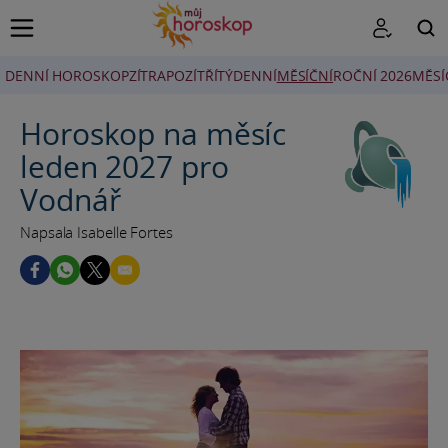
DENNÍ HOROSKOP
ZÍTRA
POZÍTŘÍ
TÝDENNÍ
MĚSÍČNÍ
ROČNÍ 2026
MĚSÍ
HLEDAT
Horoskop na měsíc
leden 2027 pro
Vodnář
Napsala Isabelle Fortes