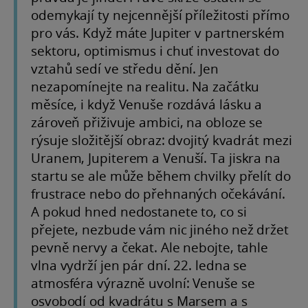
odemykají ty nejcennější příležitosti přímo
pro vás. Když máte Jupiter v partnerském
sektoru, optimismus i chuť investovat do
vztahů sedí ve středu dění. Jen
nezapomínejte na realitu. Na začátku
měsíce, i když Venuše rozdává lásku a
zároveň přiživuje ambici, na obloze se
rýsuje složitější obraz: dvojitý kvadrát mezi
Uranem, Jupiterem a Venuší. Ta jiskra na
startu se ale může během chvilky přelít do
frustrace nebo do přehnaných očekávání.
A pokud hned nedostanete to, co si
přejete, nezbude vám nic jiného než držet
pevně nervy a čekat. Ale nebojte, tahle
vlna vydrží jen pár dní. 22. ledna se
atmosféra výrazně uvolní: Venuše se
osvobodí od kvadrátu s Marsem a s