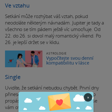
Ve vztahu
Setkání může rozhýbat váš vztah, pokud
neodoláte některým návnadám. Jupiter je tady a
všechno se tím pádem ještě víc umocňuje. Od
22. do 26. si dovol malý romantický víkend. Po
26. je lepší držet se v klidu.
ASTROLOGIE
Vypočítejte svou denní
kompatibilitu v lásce
Single
Uvidíte, že setkání nebudou chybět. První dny
přinesou hodně zajímavých spojení. Když to
×
propásnete, počkejte si do 22. do 26., kdy se
vám otevře jasné okno pro lásku.