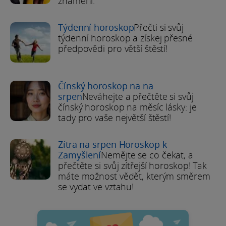
znamení.
Týdenní horoskop
Přečti si svůj
týdenní horoskop a získej přesné
předpovědi pro větší štěstí!
Čínský horoskop na na
srpen
Neváhejte a přečtěte si svůj
čínský horoskop na měsíc lásky: je
tady pro vaše největší štěstí!
Zítra na srpen Horoskop k
Zamyšlení
Nemějte se co čekat, a
přečtěte si svůj zítřejší horoskop! Tak
máte možnost vědět, kterým směrem
se vydat ve vztahu!