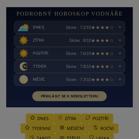
PODROBNÝ HOROSKOP VODNÁŘE
★★★★☆
Skóre : 7.2/10
DNES
>
★★★★☆
Skóre : 8/10
ZÍTRA
>
★★★★☆
Skóre : 7.6/10
POZÍTŘÍ
>
★★★★☆
Skóre : 7.8/10
TÝDEN
>
★★★★☆
Skóre : 7.3/10
MĚSÍC
>
PŘIHLÁSIT SE K NEWSLETTERU
DNES
ZÍTRA
POZÍTŘÍ
TÝDENNÍ
MĚSÍČNÍ
ROČNÍ
TAROT
ŠTĚSTÍ
LÁSKA