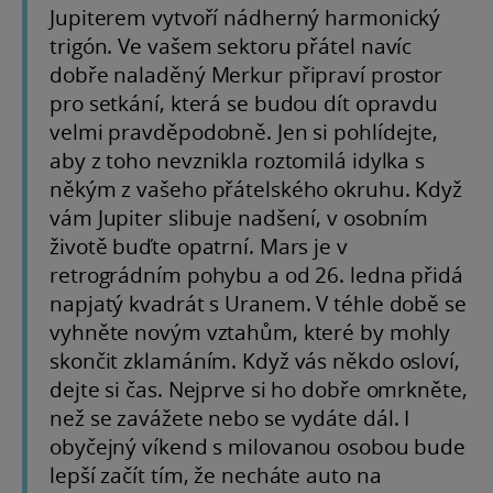
Jupiterem vytvoří nádherný harmonický
trigón. Ve vašem sektoru přátel navíc
dobře naladěný Merkur připraví prostor
pro setkání, která se budou dít opravdu
velmi pravděpodobně. Jen si pohlídejte,
aby z toho nevznikla roztomilá idylka s
někým z vašeho přátelského okruhu. Když
vám Jupiter slibuje nadšení, v osobním
životě buďte opatrní. Mars je v
retrográdním pohybu a od 26. ledna přidá
napjatý kvadrát s Uranem. V téhle době se
vyhněte novým vztahům, které by mohly
skončit zklamáním. Když vás někdo osloví,
dejte si čas. Nejprve si ho dobře omrkněte,
než se zavážete nebo se vydáte dál. I
obyčejný víkend s milovanou osobou bude
lepší začít tím, že necháte auto na