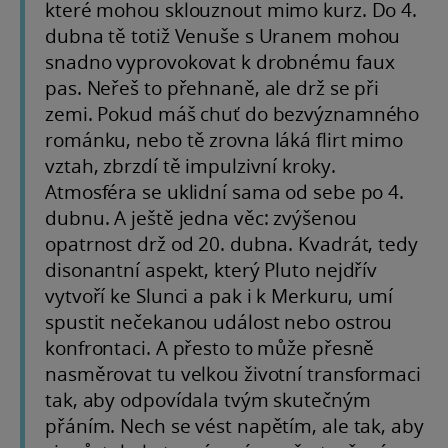
které mohou sklouznout mimo kurz. Do 4.
dubna tě totiž Venuše s Uranem mohou
snadno vyprovokovat k drobnému faux
pas. Neřeš to přehnaně, ale drž se při
zemi. Pokud máš chuť do bezvýznamného
románku, nebo tě zrovna láká flirt mimo
vztah, zbrzdí tě impulzivní kroky.
Atmosféra se uklidní sama od sebe po 4.
dubnu. A ještě jedna věc: zvýšenou
opatrnost drž od 20. dubna. Kvadrát, tedy
disonantní aspekt, který Pluto nejdřív
vytvoří ke Slunci a pak i k Merkuru, umí
spustit nečekanou událost nebo ostrou
konfrontaci. A přesto to může přesně
nasměrovat tu velkou životní transformaci
tak, aby odpovídala tvým skutečným
přáním. Nech se vést napětím, ale tak, aby