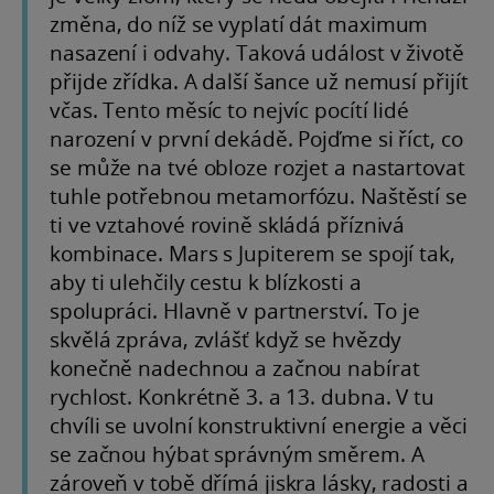
změna, do níž se vyplatí dát maximum
nasazení i odvahy. Taková událost v životě
přijde zřídka. A další šance už nemusí přijít
včas. Tento měsíc to nejvíc pocítí lidé
narození v první dekádě. Pojďme si říct, co
se může na tvé obloze rozjet a nastartovat
tuhle potřebnou metamorfózu. Naštěstí se
ti ve vztahové rovině skládá příznivá
kombinace. Mars s Jupiterem se spojí tak,
aby ti ulehčily cestu k blízkosti a
spolupráci. Hlavně v partnerství. To je
skvělá zpráva, zvlášť když se hvězdy
konečně nadechnou a začnou nabírat
rychlost. Konkrétně 3. a 13. dubna. V tu
chvíli se uvolní konstruktivní energie a věci
se začnou hýbat správným směrem. A
zároveň v tobě dřímá jiskra lásky, radosti a