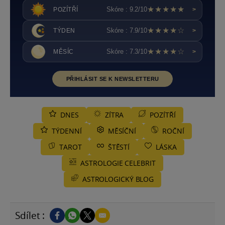
★★★★★
Skóre : 9.2/10
POZÍTŘÍ
>
★★★★☆
Skóre : 7.9/10
TÝDEN
>
★★★★☆
Skóre : 7.3/10
MĚSÍC
>
PŘIHLÁSIT SE K NEWSLETTERU
DNES
ZÍTRA
POZÍTŘÍ
TÝDENNÍ
MĚSÍČNÍ
ROČNÍ
TAROT
ŠTĚSTÍ
LÁSKA
ASTROLOGIE CELEBRIT
ASTROLOGICKÝ BLOG
Sdílet :