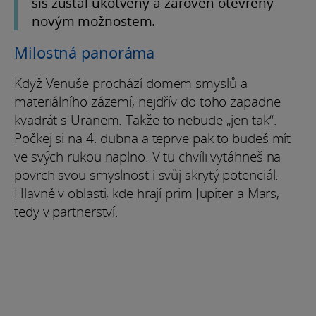
sis zůstal ukotvený a zároveň otevřený
novým možnostem.
Milostná panoráma
Když Venuše prochází domem smyslů a
materiálního zázemí, nejdřív do toho zapadne
kvadrát s Uranem. Takže to nebude „jen tak“.
Počkej si na 4. dubna a teprve pak to budeš mít
ve svých rukou naplno. V tu chvíli vytáhneš na
povrch svou smyslnost i svůj skrytý potenciál.
Hlavně v oblasti, kde hrají prim Jupiter a Mars,
tedy v partnerství.