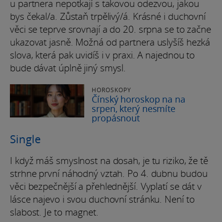
u partnera nepotkají s takovou odezvou, jakou
bys čekal/a. Zůstaň trpělivý/á. Krásné i duchovní
věci se teprve srovnají a do 20. srpna se to začne
ukazovat jasně. Možná od partnera uslyšíš hezká
slova, která pak uvidíš i v praxi. A najednou to
bude dávat úplně jiný smysl.
HOROSKOPY
Čínský horoskop na na
srpen, který nesmíte
propásnout
Single
I když máš smyslnost na dosah, je tu riziko, že tě
strhne první náhodný vztah. Po 4. dubnu budou
věci bezpečnější a přehlednější. Vyplatí se dát v
lásce najevo i svou duchovní stránku. Není to
slabost. Je to magnet.