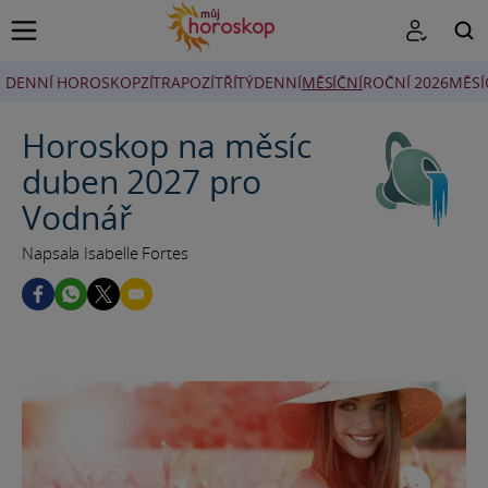
DENNÍ HOROSKOP
ZÍTRA
POZÍTŘÍ
TÝDENNÍ
MĚSÍČNÍ
ROČNÍ 2026
MĚSÍ
HLEDAT
Horoskop na měsíc
duben 2027 pro
Vodnář
Napsala Isabelle Fortes