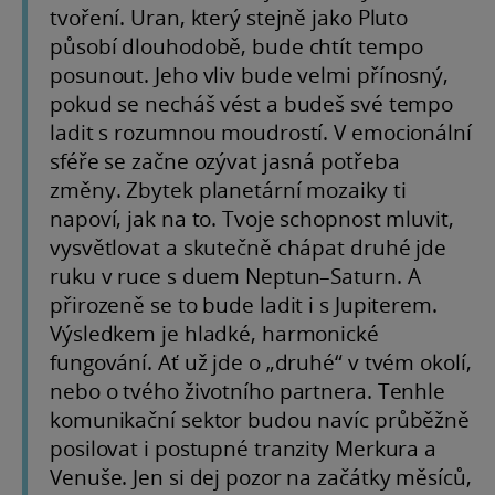
tvoření. Uran, který stejně jako Pluto
působí dlouhodobě, bude chtít tempo
posunout. Jeho vliv bude velmi přínosný,
pokud se necháš vést a budeš své tempo
ladit s rozumnou moudrostí. V emocionální
sféře se začne ozývat jasná potřeba
změny. Zbytek planetární mozaiky ti
napoví, jak na to. Tvoje schopnost mluvit,
vysvětlovat a skutečně chápat druhé jde
ruku v ruce s duem Neptun–Saturn. A
přirozeně se to bude ladit i s Jupiterem.
Výsledkem je hladké, harmonické
fungování. Ať už jde o „druhé“ v tvém okolí,
nebo o tvého životního partnera. Tenhle
komunikační sektor budou navíc průběžně
posilovat i postupné tranzity Merkura a
Venuše. Jen si dej pozor na začátky měsíců,