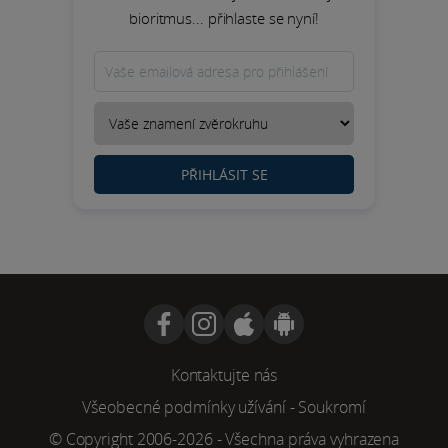
bioritmus... přihlaste se nyní!
PŘIHLÁSIT SE
Kontaktujte nás
Všeobecné podmínky užívání
-
Soukromí
© Copyright 2006-2026 - Všechna práva vyhrazena