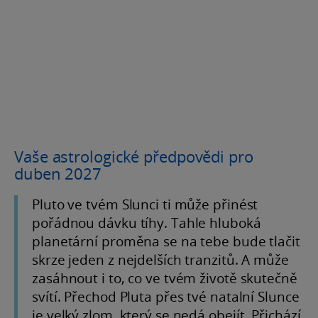
Vaše astrologické předpovědi pro
duben 2027
Pluto ve tvém Slunci ti může přinést
pořádnou dávku tíhy. Tahle hluboká
planetární proměna se na tebe bude tlačit
skrze jeden z nejdelších tranzitů. A může
zasáhnout i to, co ve tvém životě skutečně
svítí. Přechod Pluta přes tvé natalní Slunce
je velký zlom, který se nedá obejít. Přichází