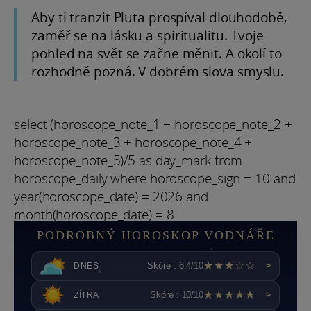
Aby ti tranzit Pluta prospíval dlouhodobě,
zaměř se na lásku a spiritualitu. Tvoje
pohled na svět se začne měnit. A okolí to
rozhodně pozná. V dobrém slova smyslu.
select (horoscope_note_1 + horoscope_note_2 +
horoscope_note_3 + horoscope_note_4 +
horoscope_note_5)/5 as day_mark from
horoscope_daily where horoscope_sign = 10 and
year(horoscope_date) = 2026 and
month(horoscope_date) = 8
PODROBNÝ HOROSKOP VODNÁŘE
★★★☆☆
Skóre : 6.4/10
DNES
>
★★★★★
Skóre : 10/10
ZÍTRA
>