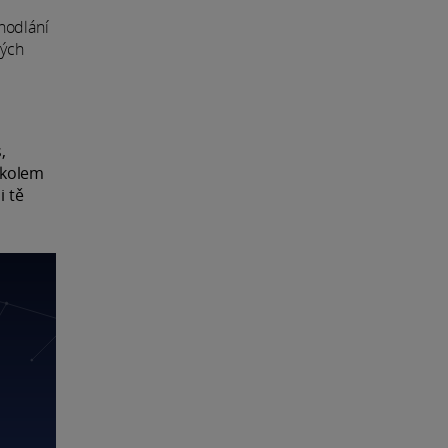
dhodlání
vých
,
í kolem
i tě