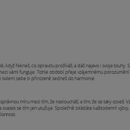
ždé, když řekneš, co opravdu prožíváš, a dáš najevo i svoje touhy. S
 už mezi vámi funguje. Tohle období přeje vzájemnému porozumění
mi kolem sebe si přirozeně sedneš do harmonie.
právnou míru mezi tím, že nasloucháš, a tím, že se taky ozveš. V
 a svazek se tím jen utužuje. Společně zvládáte každodenní výzvy,
lonnost.