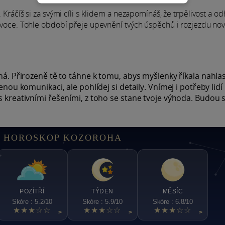
. Kráčíš si za svými cíli s klidem a nezapomínáš, že trpělivost a o
t ovoce. Tohle období přeje upevnění tvých úspěchů i rozjezdu no
sná. Přirozeně tě to táhne k tomu, abys myšlenky říkala nahlas
enou komunikaci, ale pohlídej si detaily. Vnímej i potřeby lid
s kreativními řešeními, z toho se stane tvoje výhoda. Budou s
 HOROSKOP KOZOROHA
POZÍTŘÍ
TÝDEN
MĚSÍC
Skóre : 5.2/10
Skóre : 5.9/10
Skóre : 6.8/10
★★★☆☆
★★★☆☆
★★★☆☆
>
>
>