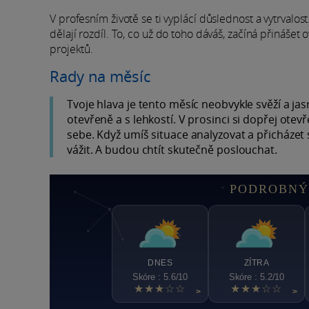
V profesním životě se ti vyplácí důslednost a vytrvalost
dělají rozdíl. To, co už do toho dáváš, začíná přináše
projektů.
Rady na měsíc
Tvoje hlava je tento měsíc neobvykle svěží a ja
otevřeně a s lehkostí. V prosinci si dopřej otevř
sebe. Když umíš situace analyzovat a přicházet 
vážit. A budou chtít skutečně poslouchat.
PODROBNÝ
DNES
ZÍTRA
Skóre : 5.6/10
Skóre : 5.2/10
★★★☆☆
★★★☆☆
>
>