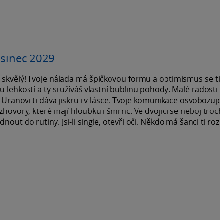
osinec 2029
o skvělý! Tvoje nálada má špičkovou formu a optimismus se t
 lehkostí a ty si užíváš vlastní bublinu pohody. Malé radosti 
k Uranovi ti dává jiskru i v lásce. Tvoje komunikace osvobozuje
ozhovory, které mají hloubku i šmrnc. Ve dvojici se neboj tro
out do rutiny. Jsi-li single, otevři oči. Někdo má šanci ti roz