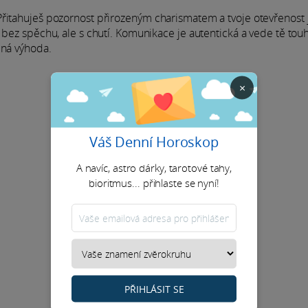
Přitahuješ pozornost přirozeným charismatem a tvoje otevřenost 
 bez spěchu, ale s chutí. Komunikace je autentická a vede tě tou
jná výhoda.
×
Váš Denní Horoskop
A navíc, astro dárky, tarotové tahy,
bioritmus... přihlaste se nyní!
PŘIHLÁSIT SE