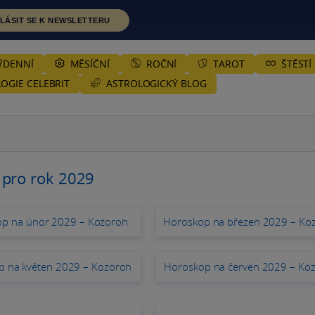
LÁSIT SE K NEWSLETTERU
ÝDENNÍ
MĚSÍČNÍ
ROČNÍ
TAROT
ŠTĚSTÍ
ASTROLOGICKÝ BLOG
OGIE CELEBRIT
 pro rok 2029
p na únor 2029 – Kozoroh
Horoskop na březen 2029 – Ko
p na květen 2029 – Kozoroh
Horoskop na červen 2029 – Ko