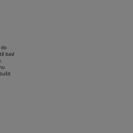
i do
tě baví
.
chu
bušit