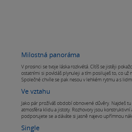
Milostná panoráma
V prosinci se tvoje láska rozkvétá. Cítíš se jistěji poka
ostatními si povídáš plynuleji a tím posiluješ to, co
Společné chvíle se pak nesou v lehkém rytmu a s lid
Ve vztahu
Jako pár prožíváš období obnovené důvěry. Najdeš tu s
atmosféra klidu a jistoty. Rozhovory jsou konstruktivní
podporujete se a dáváte si jasně najevo upřímnou nák
Single