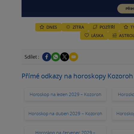
PŘIH
DNES
ZÍTRA
POZÍTŘÍ
T
LÁSKA
ASTROL
Sdílet :
Přímé odkazy na horoskopy Kozoroh
Horoskop na leden 2029 – Kozoroh
Horosko
Horoskop na duben 2029 – Kozoroh
Horosko
Horoskop na červenec 2029 –