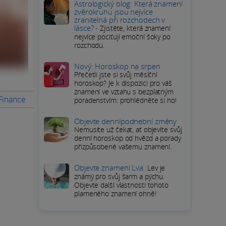
Astrologický blog: Která znamení
zvěrokruhu jsou nejvíce
zranitelná při rozchodech v
lásce? -
Zjistěte, která znamení
nejvíce pociťují emoční šoky po
rozchodu.
Nový: Horoskop na srpen
Přečetli jste si svůj měsíční
horoskop? Je k dispozici pro váš
znamení ve vztahu s bezplatným
 Finance
Rady na měsíc
PODROBNÝ HOROSKOP Kozoroha
poradenstvím: prohlédněte si ho!
Objevte dennípodnební změny
Nemusíte už čekat, ať objevíte svůj
denní horoskop od hvězd a porady
přizpůsobené vašemu znamení.
Objevte znamení Lva.
Lev je
známý pro svůj šarm a pýchu.
Objevte další vlastnosti tohoto
plameného znamení ohně!