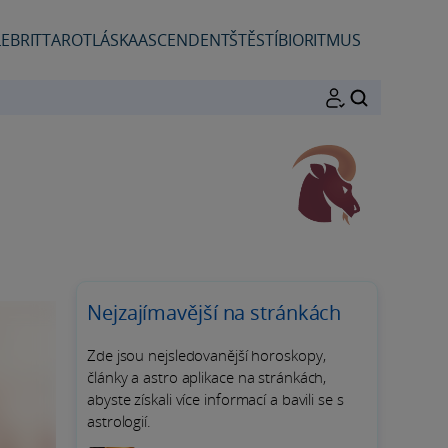
EBRIT
TAROT
LÁSKA
ASCENDENT
ŠTĚSTÍ
BIORITMUS
HLEDAT
Nejzajímavější na stránkách
Zde jsou nejsledovanější horoskopy,
články a astro aplikace na stránkách,
abyste získali více informací a bavili se s
astrologií.