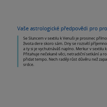
Vaše astrologické předpovědi pro pr
Se Sluncem v sextilu k Venuši je prosinec přím
života dere skoro sám. Dny se rozsvítí příjemnou
a ty si je vychutnáváš naplno. Merkur v sextilu 
Přitahuje nečekané věci, netradiční setkání a r
přidat tempo. Nech raději růst důvěru než zapadn
srdce.