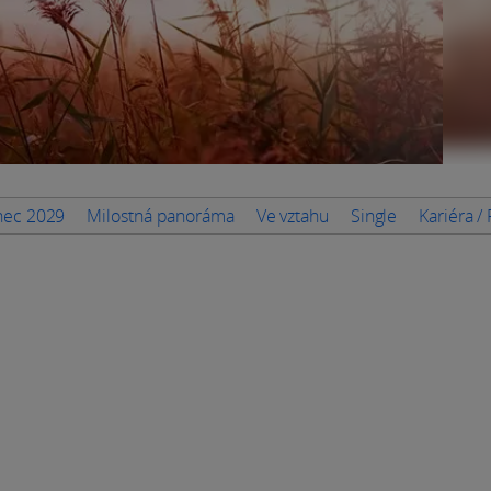
inec 2029
Milostná panoráma
Ve vztahu
Single
Kariéra /