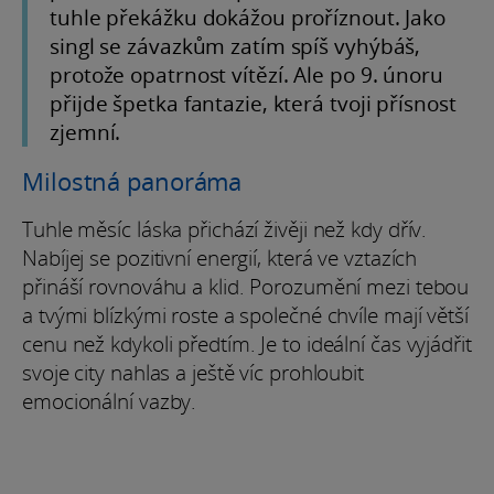
tuhle překážku dokážou proříznout. Jako
singl se závazkům zatím spíš vyhýbáš,
protože opatrnost vítězí. Ale po 9. únoru
přijde špetka fantazie, která tvoji přísnost
zjemní.
Milostná panoráma
Tuhle měsíc láska přichází živěji než kdy dřív.
Nabíjej se pozitivní energií, která ve vztazích
přináší rovnováhu a klid. Porozumění mezi tebou
a tvými blízkými roste a společné chvíle mají větší
cenu než kdykoli předtím. Je to ideální čas vyjádřit
svoje city nahlas a ještě víc prohloubit
emocionální vazby.