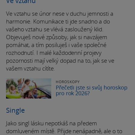
Ve vztahu
Ve vztahu se únor nese v duchu jemnosti a
harmonie. Komunikace ti jde snadno a do
vašeho vztahu se vlévá zasloužený klid.
Objevuješ nové způsoby, jak si navzájem
pomáhat, a tím posiluješ i vaše společné
rozhodnutí. I malé každodenní projevy
pozornosti mají velký dopad na to, jak se ve
vašem vztahu cítíte.
HOROSKOPY
Přečetli jste si svůj horoskop
pro rok 2026?
Single
Jako singl lásku nepotkáš na předem
domluveném místě. Přijde nenápadně, ale o to