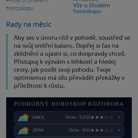
Vše o čínském
horoskopu
Rady na měsíc
Aby ses v únoru cítil v pohodě, soustřeď se
na svůj vnitřní balanc. Dopřej si čas na
zklidnění a ujasni si, co doopravdy chceš.
Přistupuj k výzvám s lehkostí a hledej
cesty, jak posílit svoji pohodu. Tvoje
optimismus má sílu převádět překážky v
příležitosti k růstu.
PODROBNÝ HOROSKOP KOZOROHA
★★★☆☆
Skóre : 5.2/10
DNES
>
★★★☆☆
Skóre : 6/10
ZÍTRA
>