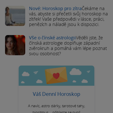
Nové: Horoskop pro zítra
Čekáme na
vás, abyste si přečetli svůj horoskop na
zítřek! Vaše předpovědi v lásce, práci,
penězích a náladě jsou k dispozici.
Vše o čínské astrologii
Věděli jste, že
čínská astrologie doplňuje západní
zvěrokruh a pomáhá vám lépe poznat
svou osobnost?
Váš Denní Horoskop
A navíc, astro dárky, tarotové tahy,
bioritmus... přihlaste se nyní!