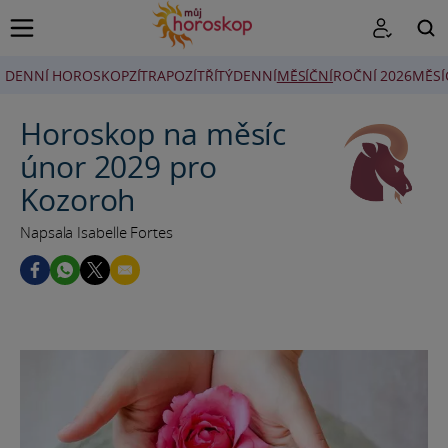
DENNÍ HOROSKOP
ZÍTRA
POZÍTŘÍ
TÝDENNÍ
MĚSÍČNÍ
ROČNÍ 2026
MĚSÍ
HLEDAT
Horoskop na měsíc
únor 2029 pro
Kozoroh
Napsala Isabelle Fortes