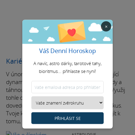
×
Váš Denní Horoskop
Kariéra / Finance
A navíc, astro dárky, tarotové tahy,
bioritmus... přihlaste se nyní!
V únoru je tvoje práce naladěná na stimulující
dynamiku. Můžeš přijít s inovativními nápady a
táhnout ambiciózní projekty pěkně vpřed. Využij
tohle období k tomu, abys ukázal svoje
dovednosti a posunul svoje cíle o pořádný kus.
Tvoje kreativita a odhodlání ti pomůžou dojít k
PŘIHLÁSIT SE
tomu, co si dáváš za meta.
ASTROLOGIE