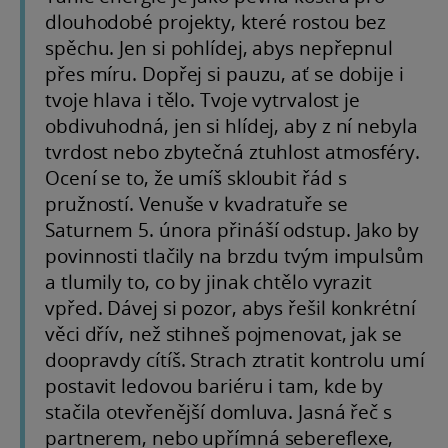
dlouhodobé projekty, které rostou bez
spěchu. Jen si pohlídej, abys nepřepnul
přes míru. Dopřej si pauzu, ať se dobije i
tvoje hlava i tělo. Tvoje vytrvalost je
obdivuhodná, jen si hlídej, aby z ní nebyla
tvrdost nebo zbytečná ztuhlost atmosféry.
Ocení se to, že umíš skloubit řád s
pružností. Venuše v kvadratuře se
Saturnem 5. února přináší odstup. Jako by
povinnosti tlačily na brzdu tvým impulsům
a tlumily to, co by jinak chtělo vyrazit
vpřed. Dávej si pozor, abys řešil konkrétní
věci dřív, než stihneš pojmenovat, jak se
doopravdy cítíš. Strach ztratit kontrolu umí
postavit ledovou bariéru i tam, kde by
stačila otevřenější domluva. Jasná řeč s
partnerem, nebo upřímná sebereflexe,