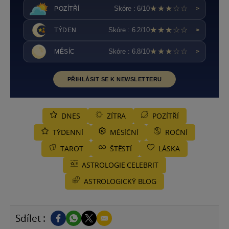
★★★☆☆
Skóre : 6/10
POZÍTŘÍ
>
★★★☆☆
Skóre : 6.2/10
TÝDEN
>
★★★☆☆
Skóre : 6.8/10
MĚSÍC
>
PŘIHLÁSIT SE K NEWSLETTERU
DNES
ZÍTRA
POZÍTŘÍ
TÝDENNÍ
MĚSÍČNÍ
ROČNÍ
TAROT
ŠTĚSTÍ
LÁSKA
ASTROLOGIE CELEBRIT
ASTROLOGICKÝ BLOG
Sdílet :