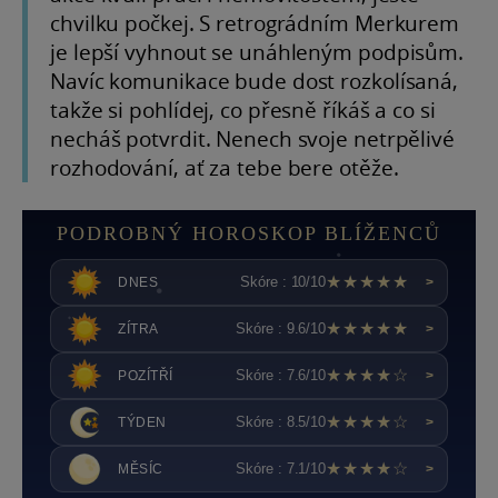
chvilku počkej. S retrográdním Merkurem
je lepší vyhnout se unáhleným podpisům.
Navíc komunikace bude dost rozkolísaná,
takže si pohlídej, co přesně říkáš a co si
necháš potvrdit. Nenech svoje netrpělivé
rozhodování, ať za tebe bere otěže.
PODROBNÝ HOROSKOP BLÍŽENCŮ
★★★★★
Skóre : 10/10
DNES
>
★★★★★
Skóre : 9.6/10
ZÍTRA
>
★★★★☆
Skóre : 7.6/10
POZÍTŘÍ
>
★★★★☆
Skóre : 8.5/10
TÝDEN
>
★★★★☆
Skóre : 7.1/10
MĚSÍC
>