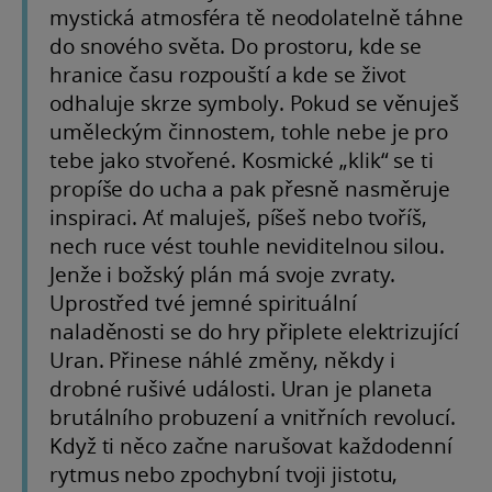
mystická atmosféra tě neodolatelně táhne
do snového světa. Do prostoru, kde se
hranice času rozpouští a kde se život
odhaluje skrze symboly. Pokud se věnuješ
uměleckým činnostem, tohle nebe je pro
tebe jako stvořené. Kosmické „klik“ se ti
propíše do ucha a pak přesně nasměruje
inspiraci. Ať maluješ, píšeš nebo tvoříš,
nech ruce vést touhle neviditelnou silou.
Jenže i božský plán má svoje zvraty.
Uprostřed tvé jemné spirituální
naladěnosti se do hry připlete elektrizující
Uran. Přinese náhlé změny, někdy i
drobné rušivé události. Uran je planeta
brutálního probuzení a vnitřních revolucí.
Když ti něco začne narušovat každodenní
rytmus nebo zpochybní tvoji jistotu,