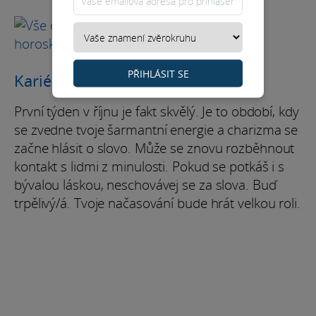
ASTROLOGIE
Vše o čínském
horoskopu
PŘIHLÁSIT SE
Kariéra / Finance
První týden v říjnu je fakt skvělý. Je to období, kdy
se zvedne tvoje šarmantní energie a charizma se
začne hlásit o slovo. Může se znovu rozběhnout
kontakt s lidmi z minulosti. Pokud se potkáš i s
bývalou láskou, neschovávej se za slova. Buď
trpělivý/á. Tvoje načasování bude hrát velkou roli.