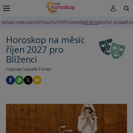
DENNÍ HOROSKOP
ZÍTRA
POZÍTŘÍ
TÝDENNÍ
MĚSÍČNÍ
ROČNÍ 2026
MĚSÍ
HLEDAT
Horoskop na měsíc
říjen 2027 pro
Blíženci
Napsala Isabelle Fortes