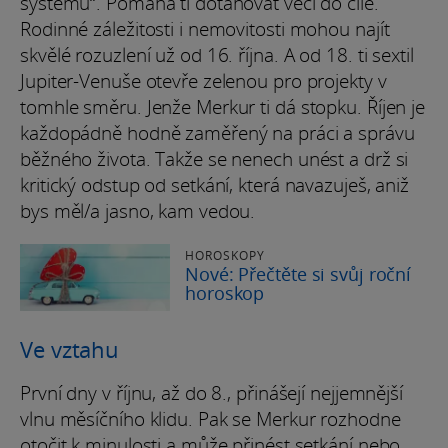
systémů“. Pomáhá ti dotahovat věci do cíle.
Rodinné záležitosti i nemovitosti mohou najít
skvělé rozuzlení už od 16. října. A od 18. ti sextil
Jupiter-Venuše otevře zelenou pro projekty v
tomhle směru. Jenže Merkur ti dá stopku. Říjen je
každopádně hodně zaměřený na práci a správu
běžného života. Takže se nenech unést a drž si
kritický odstup od setkání, která navazuješ, aniž
bys měl/a jasno, kam vedou.
HOROSKOPY
Nové: Přečtěte si svůj roční
horoskop
Ve vztahu
První dny v říjnu, až do 8., přinášejí nejjemnější
vlnu měsíčního klidu. Pak se Merkur rozhodne
otočit k minulosti a může přinést setkání nebo