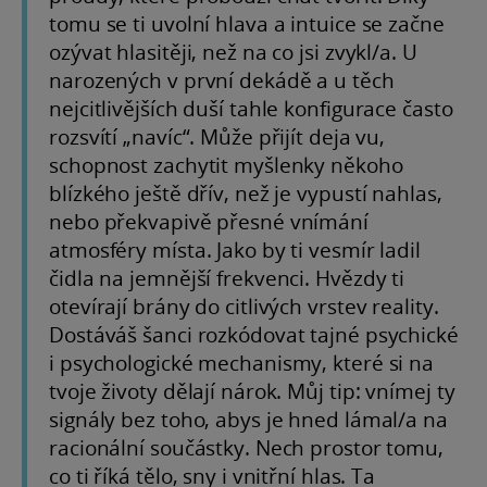
tomu se ti uvolní hlava a intuice se začne
ozývat hlasitěji, než na co jsi zvykl/a. U
narozených v první dekádě a u těch
nejcitlivějších duší tahle konfigurace často
rozsvítí „navíc“. Může přijít deja vu,
schopnost zachytit myšlenky někoho
blízkého ještě dřív, než je vypustí nahlas,
nebo překvapivě přesné vnímání
atmosféry místa. Jako by ti vesmír ladil
čidla na jemnější frekvenci. Hvězdy ti
otevírají brány do citlivých vrstev reality.
Dostáváš šanci rozkódovat tajné psychické
i psychologické mechanismy, které si na
tvoje životy dělají nárok. Můj tip: vnímej ty
signály bez toho, abys je hned lámal/a na
racionální součástky. Nech prostor tomu,
co ti říká tělo, sny i vnitřní hlas. Ta