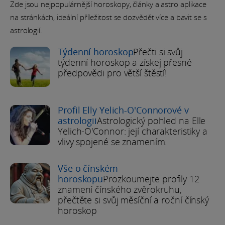
Zde jsou nejpopulárnější horoskopy, články a astro aplikace
na stránkách, ideální příležitost se dozvědět více a bavit se s
astrologií.
Týdenní horoskop
Přečti si svůj
týdenní horoskop a získej přesné
předpovědi pro větší štěstí!
Profil Elly Yelich-O'Connorové v
astrologii
Astrologický pohled na Elle
Yelich-O'Connor: její charakteristiky a
vlivy spojené se znamením.
Vše o čínském
horoskopu
Prozkoumejte profily 12
znamení čínského zvěrokruhu,
přečtěte si svůj měsíční a roční čínský
horoskop