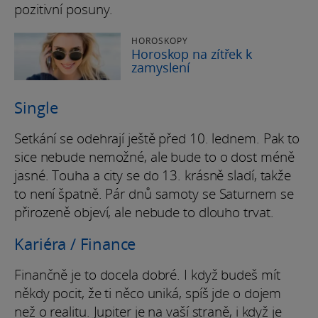
pozitivní posuny.
HOROSKOPY
Horoskop na zítřek k
zamyslení
Single
Setkání se odehrají ještě před 10. lednem. Pak to
sice nebude nemožné, ale bude to o dost méně
jasné. Touha a city se do 13. krásně sladí, takže
to není špatně. Pár dnů samoty se Saturnem se
přirozeně objeví, ale nebude to dlouho trvat.
Kariéra / Finance
Finančně je to docela dobré. I když budeš mít
někdy pocit, že ti něco uniká, spíš jde o dojem
než o realitu. Jupiter je na vaší straně, i když je