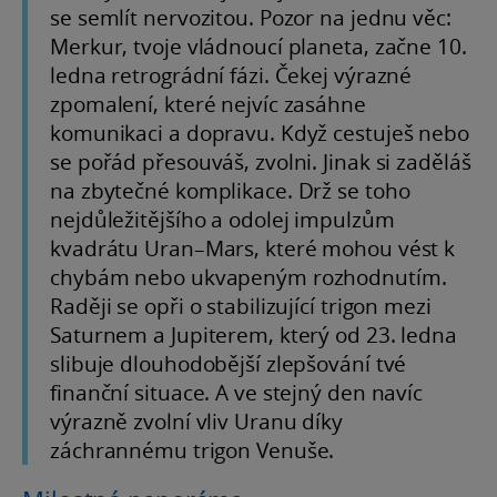
se semlít nervozitou. Pozor na jednu věc:
Merkur, tvoje vládnoucí planeta, začne 10.
ledna retrográdní fázi. Čekej výrazné
zpomalení, které nejvíc zasáhne
komunikaci a dopravu. Když cestuješ nebo
se pořád přesouváš, zvolni. Jinak si zaděláš
na zbytečné komplikace. Drž se toho
nejdůležitějšího a odolej impulzům
kvadrátu Uran–Mars, které mohou vést k
chybám nebo ukvapeným rozhodnutím.
Raději se opři o stabilizující trigon mezi
Saturnem a Jupiterem, který od 23. ledna
slibuje dlouhodobější zlepšování tvé
finanční situace. A ve stejný den navíc
výrazně zvolní vliv Uranu díky
záchrannému trigon Venuše.