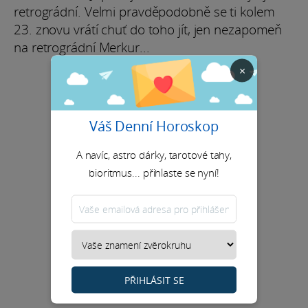
retrográdní. Velmi pravděpodobně se ti kolem
23. znovu vrátí chuť do toho jít, jen nezapomeň
na retrográdní Merkur...
×
Váš Denní Horoskop
A navíc, astro dárky, tarotové tahy,
bioritmus... přihlaste se nyní!
PŘIHLÁSIT SE