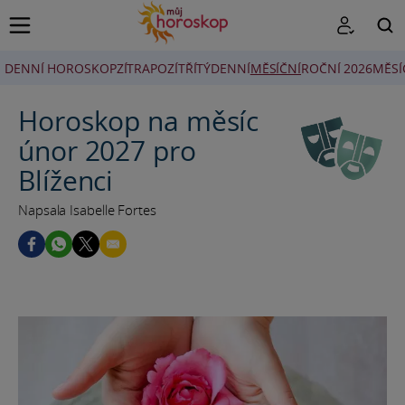
DENNÍ HOROSKOP
ZÍTRA
POZÍTŘÍ
TÝDENNÍ
MĚSÍČNÍ
ROČNÍ 2026
MĚSÍ
HLEDAT
Horoskop na měsíc
únor 2027 pro
Blíženci
Napsala Isabelle Fortes