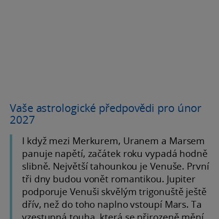
Vaše astrologické předpovědi pro únor
2027
I když mezi Merkurem, Uranem a Marsem
panuje napětí, začátek roku vypadá hodně
slibně. Největší tahounkou je Venuše. První
tři dny budou vonět romantikou. Jupiter
podporuje Venuši skvělým trigonuště ještě
dřív, než do toho naplno vstoupí Mars. Ta
vzestupná touha, která se přirozeně mění