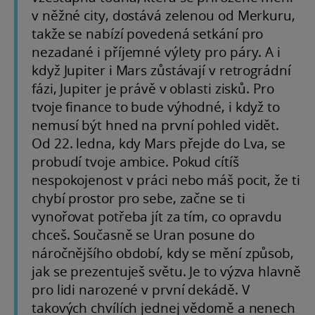
v něžné city, dostává zelenou od Merkuru,
takže se nabízí povedená setkání pro
nezadané i příjemné výlety pro páry. A i
když Jupiter i Mars zůstávají v retrográdní
fázi, Jupiter je právě v oblasti zisků. Pro
tvoje finance to bude výhodné, i když to
nemusí být hned na první pohled vidět.
Od 22. ledna, kdy Mars přejde do Lva, se
probudí tvoje ambice. Pokud cítíš
nespokojenost v práci nebo máš pocit, že ti
chybí prostor pro sebe, začne se ti
vynořovat potřeba jít za tím, co opravdu
chceš. Současně se Uran posune do
náročnějšího období, kdy se mění způsob,
jak se prezentuješ světu. Je to výzva hlavně
pro lidi narozené v první dekádě. V
takových chvílích jednej vědomě a nenech