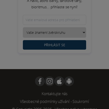
A navíc, astro dárky, tarotové tahy,
bioritmus... přihlaste se nyní!
PŘIHLÁSIT SE
Kontaktujte nás
Všeobecné podmínky užívání
-
Soukromí