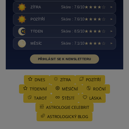
★★★★☆
Skóre : 7.6/10
ZÍTRA
>
★★★★☆
Skóre : 7.6/10
POZÍTŘÍ
>
★★★★☆
Skóre : 8.5/10
TÝDEN
>
★★★★☆
Skóre : 7.1/10
MĚSÍC
>
PŘIHLÁSIT SE K NEWSLETTERU
DNES
ZÍTRA
POZÍTŘÍ
TÝDENNÍ
MĚSÍČNÍ
ROČNÍ
TAROT
ŠTĚSTÍ
LÁSKA
ASTROLOGIE CELEBRIT
ASTROLOGICKÝ BLOG