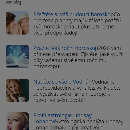
astrologií.
Přečtěte si váš budoucí horoskop
Co
pro tebe planety mají v záloze pozítří?
Tvůj horoskop na D plus 2 ti řekne
více: předpokládej!
Zvažte: Váš roční horoskop
2026 vám
přinese překvapení. Zjistěte, jaké využít
díky vašemu skvělému ročnímu
horoskopu!
Naučte se vše o Vodnáři
Vodnář je
nepředvídatelný a vynalézavý. Naučte
se využívat své originální zdroje k
rozvoji ve svém životě!
Profil astrologie Lindsay
Lohanové
Astrologická analýza Lindsay
Lohan odhaluje její kreativní a