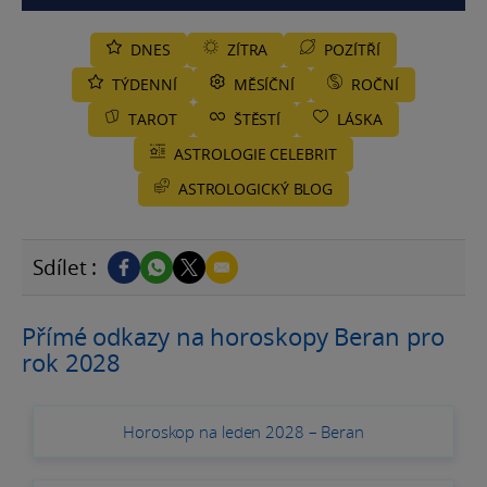
DNES
ZÍTRA
POZÍTŘÍ
TÝDENNÍ
MĚSÍČNÍ
ROČNÍ
TAROT
ŠTĚSTÍ
LÁSKA
ASTROLOGIE CELEBRIT
ASTROLOGICKÝ BLOG
Sdílet :
Přímé odkazy na horoskopy Beran pro
rok 2028
Horoskop na leden 2028 – Beran