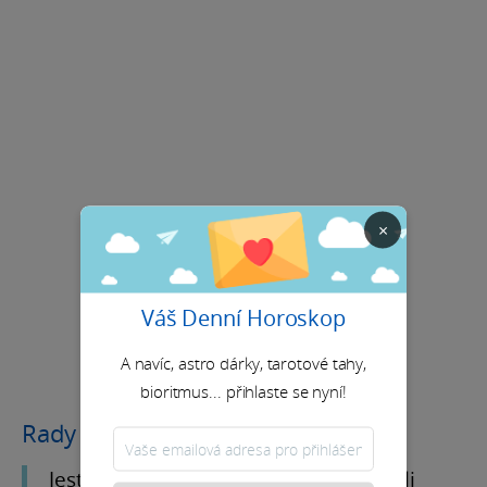
×
Váš Denní Horoskop
A navíc, astro dárky, tarotové tahy,
bioritmus... přihlaste se nyní!
Rady na měsíc
Jestli máš pocit, že chceš v jedné chvíli