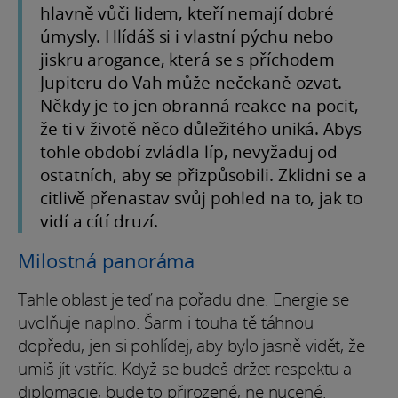
hlavně vůči lidem, kteří nemají dobré
úmysly. Hlídáš si i vlastní pýchu nebo
jiskru arogance, která se s příchodem
Jupiteru do Vah může nečekaně ozvat.
Někdy je to jen obranná reakce na pocit,
že ti v životě něco důležitého uniká. Abys
tohle období zvládla líp, nevyžaduj od
ostatních, aby se přizpůsobili. Zklidni se a
citlivě přenastav svůj pohled na to, jak to
vidí a cítí druzí.
Milostná panoráma
Tahle oblast je teď na pořadu dne. Energie se
uvolňuje naplno. Šarm i touha tě táhnou
dopředu, jen si pohlídej, aby bylo jasně vidět, že
umíš jít vstříc. Když se budeš držet respektu a
diplomacie, bude to přirozené, ne nucené.