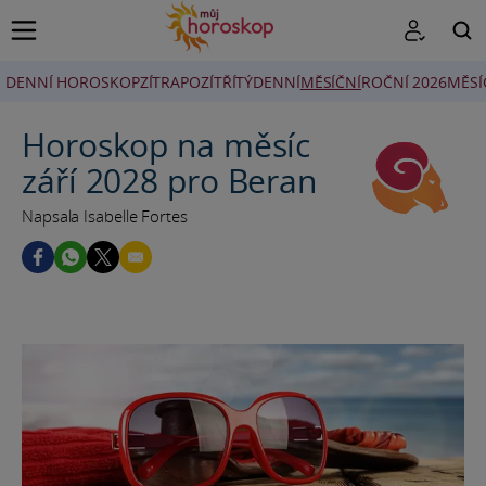
DENNÍ HOROSKOP
ZÍTRA
POZÍTŘÍ
TÝDENNÍ
MĚSÍČNÍ
ROČNÍ 2026
MĚSÍ
HLEDAT
Horoskop na měsíc
září 2028 pro Beran
Napsala Isabelle Fortes