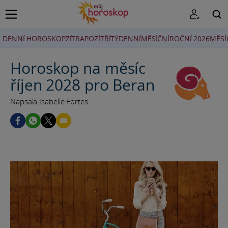
DENNÍ HOROSKOP
ZÍTRA
POZÍTŘÍ
TÝDENNÍ
MĚSÍČNÍ
ROČNÍ 2026
MĚSÍ
HLEDAT
Horoskop na měsíc
říjen 2028 pro Beran
Napsala Isabelle Fortes