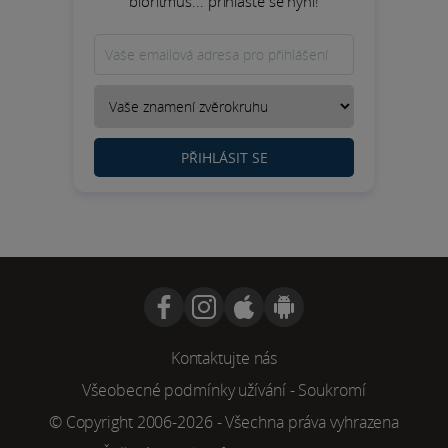
bioritmus... přihlaste se nyní!
PŘIHLÁSIT SE
Kontaktujte nás
Všeobecné podmínky užívání
-
Soukromí
© Copyright 2006-2026 - Všechna práva vyhrazena