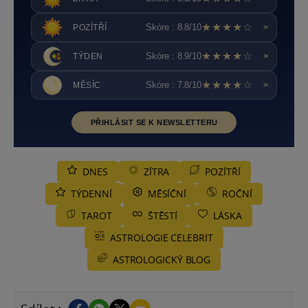
★★★★☆
Skóre : 8.8/10
POZÍTŘÍ
>
★★★★☆
Skóre : 8.9/10
TÝDEN
>
★★★★☆
Skóre : 7.8/10
MĚSÍC
>
PŘIHLÁSIT SE K NEWSLETTERU
DNES
ZÍTRA
POZÍTŘÍ
TÝDENNÍ
MĚSÍČNÍ
ROČNÍ
TAROT
ŠTĚSTÍ
LÁSKA
ASTROLOGIE CELEBRIT
ASTROLOGICKÝ BLOG