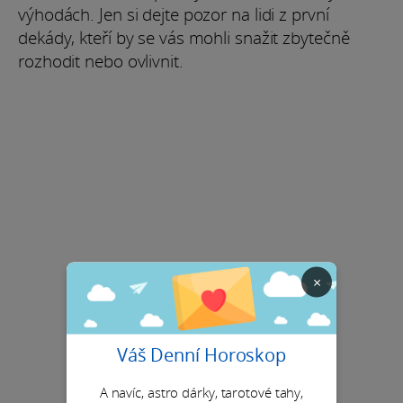
výhodách. Jen si dejte pozor na lidi z první
dekády, kteří by se vás mohli snažit zbytečně
rozhodit nebo ovlivnit.
×
Váš Denní Horoskop
A navíc, astro dárky, tarotové tahy,