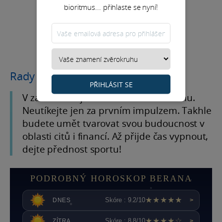
bioritmus... přihlaste se nyní!
Rady na měsíc
PŘIHLÁSIT SE
V září si hlídejte zdrženlivost a rozvahu.
Neutíkejte jen za prvním impulzem. Takhle
budete umět tvarovat svou budoucnost v
oblasti citů i financí. Až přijde čas vypnout,
dejte přednost sportu!
PODROBNÝ HOROSKOP BERANA
★★★★★
Skóre : 9.2/10
DNES
>
★★★★☆
Skóre : 8.8/10
ZÍTRA
>