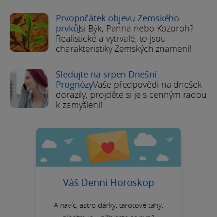
Prvopočátek objevu Zemského
prvků
Jsi Býk, Panna nebo Kozoroh?
Realistické a vytrvalé, to jsou
charakteristiky Zemských znamení!
Sledujte na srpen Dnešní
Prognózy
Vaše předpovědi na dnešek
dorazily, projděte si je s cenným radou
k zamyšlení!
Váš Denní Horoskop
A navíc, astro dárky, tarotové tahy,